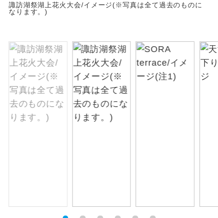
諏訪湖祭湖上花火大会/イメージ(※写真は全て過去のものに
なります。)
絶景
絶景スポットに立ち寄るコースです。
温泉
温泉地にも宿泊するコースです。
ご宿泊ホテルに露天風呂が付いていま
露天風呂
す。
大浴場
ご宿泊ホテルに大浴場が付いています。
全てのお食事が付いていますので、お食
全食事付き
事の心配はいりません。（機内食を除
く）
お部屋にてゆっくりとお召し上がりいた
お部屋食
だけます。
トラベルイヤ
周りの音を気にせず、ガイドさんの説明
ホン
をじっくり聞くことができます。