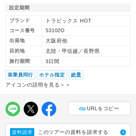
設定期間
利用航空会社が指定なので、ご出発の計
航空会社指定
画にとても便利です。
ブランド
トラピックス HOT
53102O
コース番号
ご紹介するホテルを指定したコースで
ホテル指定
す。
出発地
大阪府他
目的地
北陸・甲信越／長野県
おひとり様バ
おひとり様でバス席を2席利⽤できま
ス2席利用
す。
旅行期間
3日間
添乗員同行
ホテル指定
絶景
アイコンの説明を見る＞＞
URLをコピー
このツアーの資料を請求する
資料請求