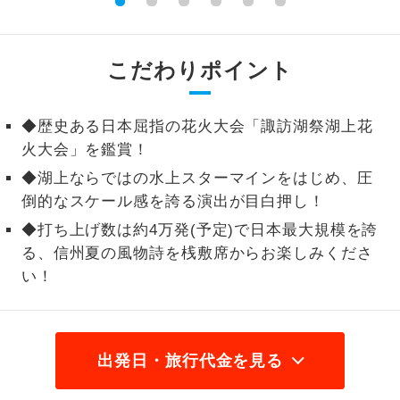
1名様から出発可能な個人型プランで
1名様催行
す。
こだわりポイント
2名様から出発可能な個人型プランで
2名様催行
す。
◆歴史ある日本屈指の花火大会「諏訪湖祭湖上花
おひとり様参
おひとり様限定でご参加いただけるコー
火大会」を鑑賞！
加限定
スです。
◆湖上ならではの水上スターマインをはじめ、圧
倒的なスケール感を誇る演出が目白押し！
1名様1室同代
1名様1室利用でも追加料金がかからない
金
コースです。
◆打ち上げ数は約4万発(予定)で日本最大規模を誇
る、信州夏の風物詩を桟敷席からお楽しみくださ
ご夫婦限定でご参加いただけるコースで
ご夫婦限定
い！
す。
女性限定でご参加いただけるコースで
女性限定
す。
出発日・旅行代金を見る
ご参加にあたり年齢に制限があるコース
年齢制限あり
です。