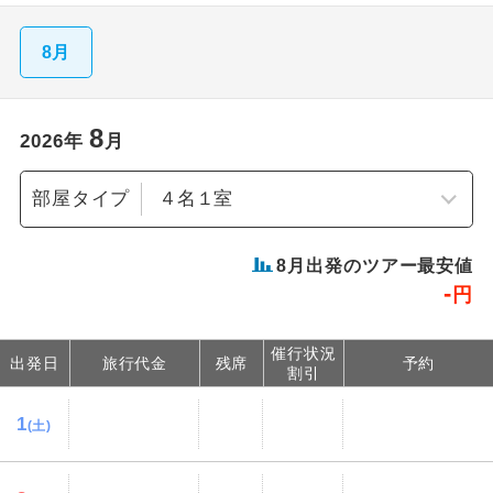
8月
8
2026
年
月
部屋タイプ
8
月出発のツアー最安値
-
円
催行状況
出発日
旅行代金
残席
予約
割引
1
(土)