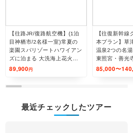
【往路JR/復路航空機】(1泊
【往復新幹線
目神栖市/2名様一室)常夏の
本プラン】草
楽園スパリゾートハワイアン
温泉2つの名
ズに泊まる 大洗海上花火大
東照宮・善光寺
会3日間
89,900
85,000〜140
円
最近チェックしたツアー