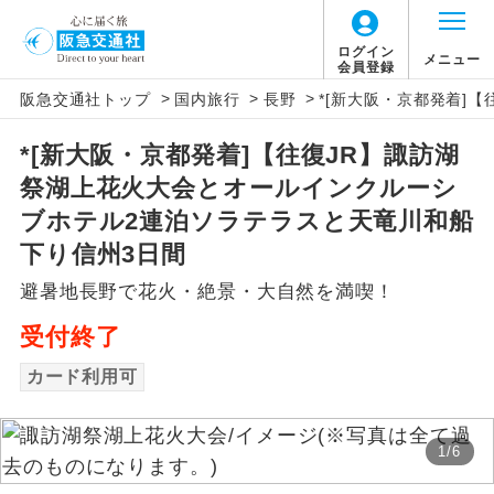
ログイン
メニュー
会員登録
>
>
>
阪急交通社トップ
国内旅行
長野
*[新大阪・京都発着]
アイコン
説明
*[新大阪・京都発着]【往復JR】諏訪湖
往路出発空港（駅）から復路到着空港
添乗員同行
祭湖上花火大会とオールインクルーシ
（駅）まで同行します。
ブホテル2連泊ソラテラスと天竜川和船
現地添乗員同
現地到着空港（駅）から最終日出発空港
下り信州3日間
行
（駅）まで添乗員が同行します。
避暑地長野で花火・絶景・大自然を満喫！
バスガイド乗
バスガイドが乗務し、車内での観光案内
受付終了
務
があります。
カード利用可
新コース
初登場のコースです。
1
/
6
ユネスコに登録されている文化遺産や自
世界遺産
然遺産を訪ねるコースです。