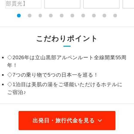
1名様から出発可能な個人型プランで
1名様催行
す。
2名様から出発可能な個人型プランで
2名様催行
す。
こだわりポイント
おひとり様参
おひとり様限定でご参加いただけるコー
加限定
スです。
◇2026年は立山黒部アルペンルート全線開業55周
年！
1名様1室同代
1名様1室利用でも追加料金がかからない
金
◇7つの乗り物で5つの日本一を巡る！
コースです。
◇1泊目は美肌の湯をご堪能いただけるホテルに
ご夫婦限定でご参加いただけるコースで
ご宿泊♪
ご夫婦限定
す。
女性限定でご参加いただけるコースで
女性限定
す。
出発日・旅行代金を見る
ご参加にあたり年齢に制限があるコース
年齢制限あり
です。