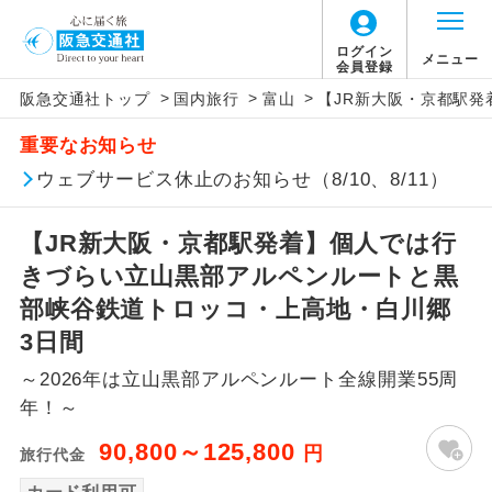
ログイン
メニュー
会員登録
>
>
>
阪急交通社トップ
国内旅行
富山
【JR新大阪・京都駅発
アイコン
説明
重要なお知らせ
往路出発空港（駅）から復路到着空港
ウェブサービス休止のお知らせ（8/10、8/11）
添乗員同行
（駅）まで同行します。
【JR新大阪・京都駅発着】個人では行
現地添乗員同
現地到着空港（駅）から最終日出発空港
行
（駅）まで添乗員が同行します。
きづらい立山黒部アルペンルートと黒
部峡谷鉄道トロッコ・上高地・白川郷
バスガイド乗
バスガイドが乗務し、車内での観光案内
3日間
務
があります。
～2026年は立山黒部アルペンルート全線開業55周
新コース
初登場のコースです。
年！～
90,800～125,800
円
旅行代金
ユネスコに登録されている文化遺産や自
世界遺産
然遺産を訪ねるコースです。