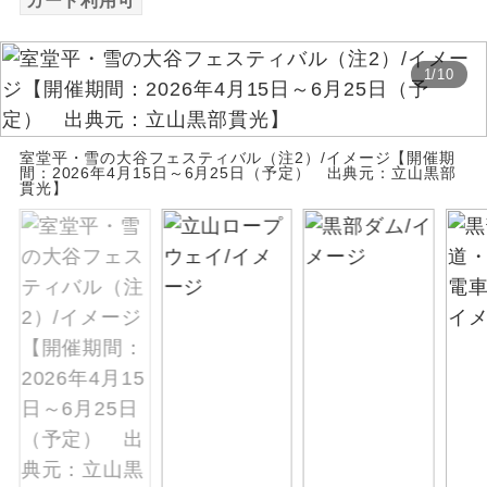
カード利用可
絶景
絶景スポットに立ち寄るコースです。
1
/
10
温泉
温泉地にも宿泊するコースです。
ご宿泊ホテルに露天風呂が付いていま
室堂平・雪の大谷フェスティバル（注2）/イメージ【開催期
露天風呂
間：2026年4月15日～6月25日（予定） 出典元：立山黒部
す。
貫光】
大浴場
ご宿泊ホテルに大浴場が付いています。
全てのお食事が付いていますので、お食
全食事付き
事の心配はいりません。（機内食を除
く）
お部屋にてゆっくりとお召し上がりいた
お部屋食
だけます。
トラベルイヤ
周りの音を気にせず、ガイドさんの説明
ホン
をじっくり聞くことができます。