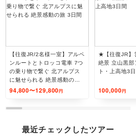
【往復JR/2名様一室】アルペ
★【往復JR
ンルートとトロッコ電車 7つ
絶景 立山黒
の乗り物で繋ぐ 北アルプス
ト・上高地3
に魅せられる 絶景感動の旅
3日間
94,800〜129,800
100,000
円
円
最近チェックしたツアー