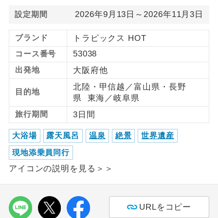
2026年9月13日～2026年11月3日
設定期間
利用航空会社が指定なので、ご出発の計
航空会社指定
画にとても便利です。
ブランド
トラピックス HOT
ご紹介するホテルを指定したコースで
53038
コース番号
ホテル指定
す。
出発地
大阪府他
おひとり様バ
おひとり様でバス席を2席利⽤できま
北陸・甲信越／富山県・長野
ス2席利用
目的地
す。
県 東海／岐阜県
旅行期間
3日間
大浴場
露天風呂
温泉
絶景
世界遺産
現地添乗員同行
アイコンの説明を見る＞＞
URLをコピー