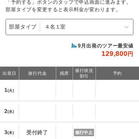
「予約する」ボタンのタップで申込画面に進みます。
部屋タイプを変更すると表示料金が変わります。
部屋タイプ
9
月出発のツアー最安値
129,800
円
催行状況
出発日
旅行代金
残席
予約
割引
1
(火)
2
(水)
3
受付終了
催行中止
(木)