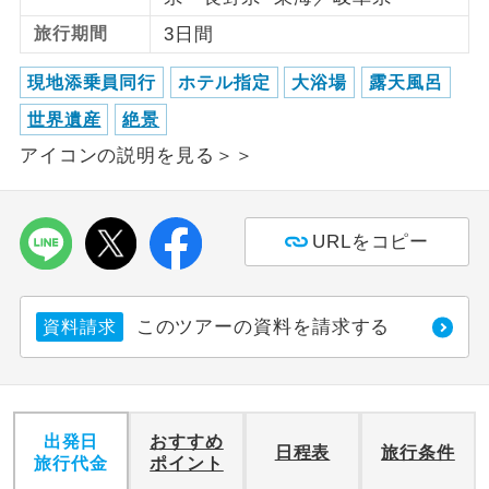
旅行期間
3日間
利用航空会社が指定なので、ご出発の計
航空会社指定
画にとても便利です。
現地添乗員同行
ホテル指定
大浴場
露天風呂
ご紹介するホテルを指定したコースで
世界遺産
絶景
ホテル指定
す。
アイコンの説明を見る＞＞
おひとり様バ
おひとり様でバス席を2席利⽤できま
ス2席利用
す。
URLをコピー
このツアーの資料を請求する
資料請求
出発日
おすすめ
日程表
旅行条件
旅行代金
ポイント