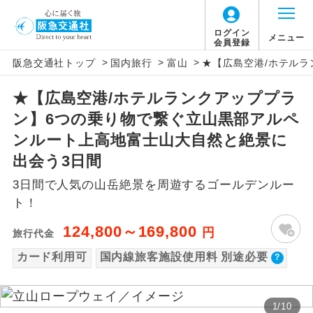
【国内旅客施設使用料について】
ログイン
メニュー
会員登録
>
>
>
阪急交通社トップ
国内旅行
富山
★【広島空港/ホテル
旅行代金に国内旅客施設使用料は含まれてお
アイコン
説明
りません。別途お支払いが必要となります。
★【広島空港/ホテルランクアッププラ
往路出発空港（駅）から復路到着空港
添乗員同行
広島空港往復：大人680円、子供680円
ン】6つの乗り物で繋ぐ立山黒部アルペ
（駅）まで同行します。
羽田空港往復：大人900円、子供900円
ンルート上高地富士山大自然と絶景に
2026/10/6〜2027/6/4 羽田空港往復：大人
現地添乗員同
現地到着空港（駅）から最終日出発空港
出会う3日間
行
（駅）まで添乗員が同行します。
1,160円、子供1,160円
3日間で人気の山岳絶景を周遊するゴールデンルー
2027/6/5〜 羽田空港往復：大人1,180円、子
ト！
バスガイド乗
バスガイドが乗務し、車内での観光案内
供1,180円
務
があります。
124,800～169,800
円
旅行代金
新コース
カード利用可
国内線旅客施設使用料 別途必要
初登場のコースです。
ユネスコに登録されている文化遺産や自
世界遺産
然遺産を訪ねるコースです。
1
/
10