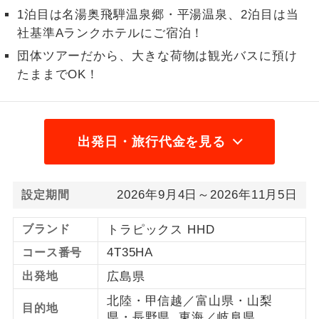
1泊目は名湯奥飛騨温泉郷・平湯温泉、2泊目は当
1名様から出発可能な個人型プランで
1名様催行
社基準Aランクホテルにご宿泊！
す。
団体ツアーだから、大きな荷物は観光バスに預け
2名様から出発可能な個人型プランで
2名様催行
たままでOK！
す。
おひとり様参
おひとり様限定でご参加いただけるコー
加限定
スです。
出発日・旅行代金を見る
1名様1室同代
1名様1室利用でも追加料金がかからない
金
コースです。
2026年9月4日～2026年11月5日
設定期間
ご夫婦限定でご参加いただけるコースで
ご夫婦限定
ブランド
トラピックス HHD
す。
4T35HA
コース番号
女性限定でご参加いただけるコースで
女性限定
す。
出発地
広島県
北陸・甲信越／富山県・山梨
ご参加にあたり年齢に制限があるコース
目的地
年齢制限あり
県・長野県 東海／岐阜県
です。