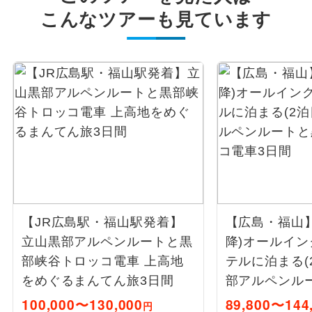
こんなツアーも見ています
【JR広島駅・福山駅発着】
【広島・福山】
立山黒部アルペンルートと黒
降)オールイ
部峡谷トロッコ電車 上高地
テルに泊まる(
をめぐるまんてん旅3日間
部アルペンル
トロッコ電車
100,000〜130,000
89,800〜144
円