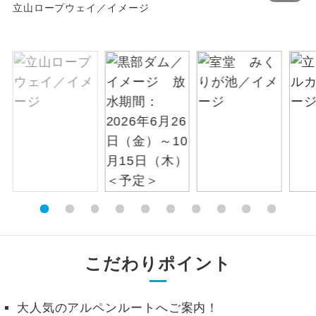
立山ロープウェイ／イメージ
絶景
絶景スポットに立ち寄るコースです。
温泉
温泉地にも宿泊するコースです。
ご宿泊ホテルに露天風呂が付いていま
露天風呂
す。
大浴場
ご宿泊ホテルに大浴場が付いています。
全てのお食事が付いていますので、お食
全食事付き
事の心配はいりません。（機内食を除
く）
お部屋にてゆっくりとお召し上がりいた
お部屋食
こだわりポイント
だけます。
トラベルイヤ
周りの音を気にせず、ガイドさんの説明
ホン
をじっくり聞くことができます。
大人気のアルペンルートへご案内！