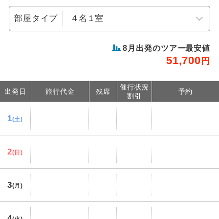
部屋タイプ
8
月出発のツアー最安値
51,700
円
催行状況
出発日
旅行代金
残席
予約
割引
1
(土)
2
(日)
3
(月)
4
(火)