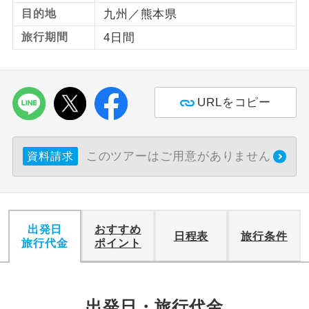
目的地
九州／熊本県
利用航空会社が指定なので、ご出発の計
航空会社指定
旅行期間
4日間
画にとても便利です。
ご紹介するホテルを指定したコースで
ホテル指定
す。
URLをコピー
おひとり様バ
おひとり様でバス席を2席利⽤できま
ス2席利用
す。
このツアーはご用意がありません
資料請求
出発日
おすすめ
日程表
旅行条件
旅行代金
ポイント
出発日・旅行代金