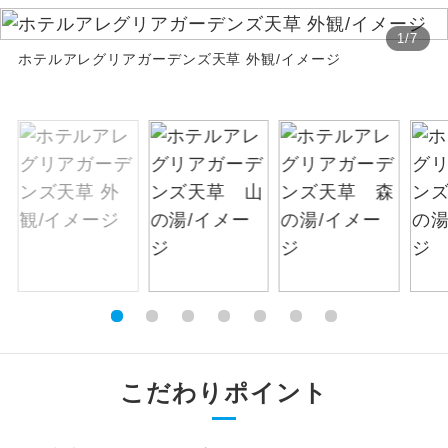
絶景
1
/
7
絶景スポットに立ち寄るコースです。
ホテルアレグリアガーデンズ天草 外観/イメージ
温泉
温泉地にも宿泊するコースです。
ご宿泊ホテルに露天風呂が付いていま
露天風呂
す。
大浴場
ご宿泊ホテルに大浴場が付いています。
全てのお食事が付いていますので、お食
全食事付き
事の心配はいりません。（機内食を除
く）
お部屋にてゆっくりとお召し上がりいた
お部屋食
だけます。
こだわりポイント
トラベルイヤ
周りの音を気にせず、ガイドさんの説明
ホン
をじっくり聞くことができます。