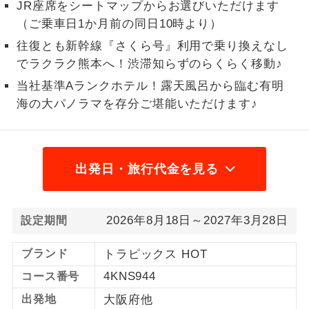
JR座席をシートマップからお選びいただけます
1名様から出発可能な個人型プランで
（ご乗車日1か月前の同日10時より）
1名様催行
す。
往復とも新幹線『さくら号』利用で乗り換えなし
でラクラク熊本へ！渋滞知らずのらくらく移動♪
2名様から出発可能な個人型プランで
2名様催行
す。
当社基準Aランクホテル！露天風呂から臨む有明
海の大パノラマを存分ご堪能いただけます♪
おひとり様参
おひとり様限定でご参加いただけるコー
加限定
スです。
1名様1室同代
1名様1室利用でも追加料金がかからない
出発日・旅行代金を見る
金
コースです。
ご夫婦限定でご参加いただけるコースで
ご夫婦限定
2026年8月18日～2027年3月28日
設定期間
す。
女性限定でご参加いただけるコースで
ブランド
トラピックス HOT
女性限定
す。
4KNS944
コース番号
ご参加にあたり年齢に制限があるコース
出発地
大阪府他
年齢制限あり
です。