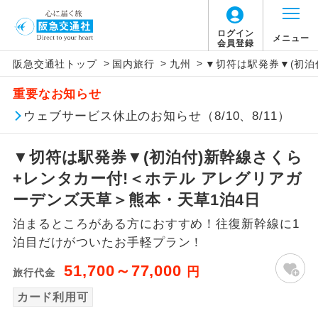
ログイン
メニュー
会員登録
>
>
>
阪急交通社トップ
国内旅行
九州
▼切符は駅発券▼(初泊
アイコン
説明
重要なお知らせ
往路出発空港（駅）から復路到着空港
ウェブサービス休止のお知らせ（8/10、8/11）
添乗員同行
（駅）まで同行します。
▼切符は駅発券▼(初泊付)新幹線さくら
現地添乗員同
現地到着空港（駅）から最終日出発空港
行
（駅）まで添乗員が同行します。
+レンタカー付!＜ホテル アレグリアガ
ーデンズ天草＞熊本・天草1泊4日
バスガイド乗
バスガイドが乗務し、車内での観光案内
務
泊まるところがある方におすすめ！往復新幹線に1
があります。
泊目だけがついたお手軽プラン！
新コース
初登場のコースです。
51,700～77,000
円
旅行代金
ユネスコに登録されている文化遺産や自
カード利用可
世界遺産
然遺産を訪ねるコースです。