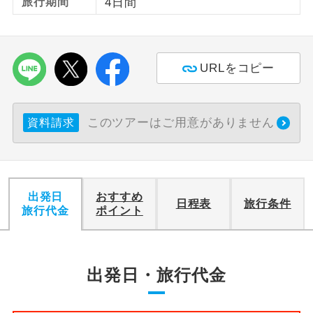
旅行期間
4日間
利用航空会社が指定なので、ご出発の計
航空会社指定
画にとても便利です。
URLをコピー
ご紹介するホテルを指定したコースで
ホテル指定
す。
おひとり様バ
おひとり様でバス席を2席利⽤できま
このツアーはご用意がありません
資料請求
ス2席利用
す。
出発日
おすすめ
日程表
旅行条件
旅行代金
ポイント
出発日・旅行代金