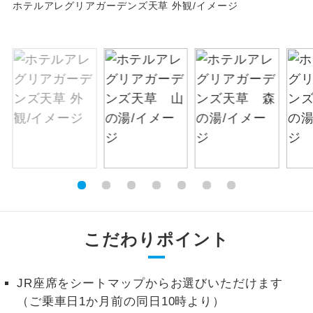
ホテルアレグリアガーデンズ天草 外観/イメージ
絶景
絶景スポットに立ち寄るコースです。
温泉
温泉地にも宿泊するコースです。
ご宿泊ホテルに露天風呂が付いていま
露天風呂
す。
大浴場
ご宿泊ホテルに大浴場が付いています。
全てのお食事が付いていますので、お食
全食事付き
事の心配はいりません。（機内食を除
く）
こだわりポイント
お部屋にてゆっくりとお召し上がりいた
お部屋食
だけます。
JR座席をシートマップからお選びいただけます
トラベルイヤ
周りの音を気にせず、ガイドさんの説明
ホン
（ご乗車日1か月前の同日10時より）
をじっくり聞くことができます。