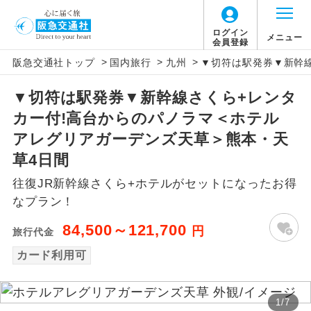
ログイン
メニュー
会員登録
>
>
>
阪急交通社トップ
国内旅行
九州
▼切符は駅発券▼新幹線
アイコン
説明
▼切符は駅発券▼新幹線さくら+レンタ
往路出発空港（駅）から復路到着空港
添乗員同行
カー付!高台からのパノラマ＜ホテル
（駅）まで同行します。
アレグリアガーデンズ天草＞熊本・天
現地添乗員同
現地到着空港（駅）から最終日出発空港
草4日間
行
（駅）まで添乗員が同行します。
往復JR新幹線さくら+ホテルがセットになったお得
なプラン！
バスガイド乗
バスガイドが乗務し、車内での観光案内
務
があります。
84,500～121,700
円
旅行代金
新コース
カード利用可
初登場のコースです。
ユネスコに登録されている文化遺産や自
世界遺産
1
/
7
然遺産を訪ねるコースです。