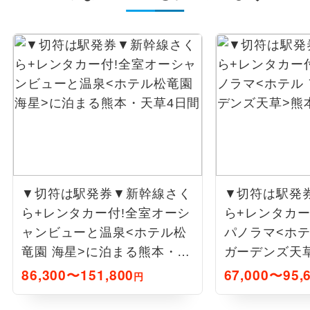
▼切符は駅発券▼新幹線さく
▼切符は駅発
ら+レンタカー付!全室オーシ
ら+レンタカー
ャンビューと温泉<ホテル松
パノラマ<ホテ
竜園 海星>に泊まる熊本・天
ガーデンズ天
草4日間
3日間
86,300〜151,800
67,000〜95,
円