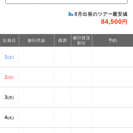
8
月出発のツアー最安値
84,500
円
催行状況
出発日
旅行代金
残席
予約
割引
1
(土)
2
(日)
3
(月)
4
(火)