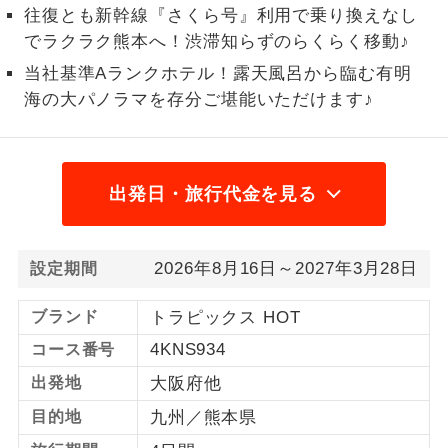
往復とも新幹線『さくら号』利用で乗り換えなし
1名様から出発可能な個人型プランで
1名様催行
でラクラク熊本へ！渋滞知らずのらくらく移動♪
す。
当社基準Aランクホテル！露天風呂から臨む有明
2名様から出発可能な個人型プランで
海の大パノラマを存分ご堪能いただけます♪
2名様催行
す。
おひとり様参
おひとり様限定でご参加いただけるコー
加限定
スです。
出発日・旅行代金を見る
1名様1室同代
1名様1室利用でも追加料金がかからない
金
コースです。
2026年8月16日～2027年3月28日
設定期間
ご夫婦限定でご参加いただけるコースで
ご夫婦限定
ブランド
トラピックス HOT
す。
4KNS934
コース番号
女性限定でご参加いただけるコースで
女性限定
出発地
大阪府他
す。
目的地
九州／熊本県
ご参加にあたり年齢に制限があるコース
年齢制限あり
です。