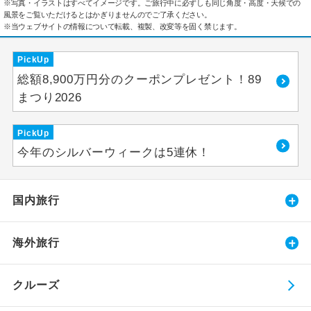
※写真・イラストはすべてイメージです。ご旅行中に必ずしも同じ角度・高度・天候での
風景をご覧いただけるとはかぎりませんのでご了承ください。
※当ウェブサイトの情報について転載、複製、改変等を固く禁じます。
PickUp
総額8,900万円分のクーポンプレゼント！89
まつり2026
PickUp
今年のシルバーウィークは5連休！
国内旅行
海外旅行
クルーズ