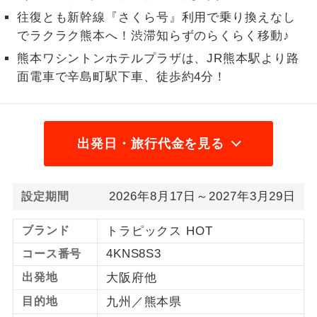
往復とも新幹線『さくら号』利用で乗り換えなし
1名様から出発可能な個人型プランで
1名様催行
でラクラク熊本へ！渋滞知らずのらくらく移動♪
す。
熊本ワシントンホテルプラザは、JR熊本駅より路
2名様から出発可能な個人型プランで
2名様催行
面電車で辛島町駅下車、徒歩約4分！
す。
おひとり様参
おひとり様限定でご参加いただけるコー
加限定
スです。
出発日・旅行代金を見る
1名様1室同代
1名様1室利用でも追加料金がかからない
金
コースです。
2026年8月17日～2027年3月29日
設定期間
ご夫婦限定でご参加いただけるコースで
ご夫婦限定
す。
ブランド
トラピックス HOT
4KNS8S3
コース番号
女性限定でご参加いただけるコースで
女性限定
す。
出発地
大阪府他
目的地
九州／熊本県
ご参加にあたり年齢に制限があるコース
年齢制限あり
です。