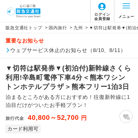
ログイン
メニュー
会員登録
>
>
>
阪急交通社トップ
国内旅行
九州
▼切符は駅発券▼(初泊
アイコン
説明
重要なお知らせ
往路出発空港（駅）から復路到着空港
ウェブサービス休止のお知らせ（8/10、8/11）
添乗員同行
（駅）まで同行します。
▼切符は駅発券▼(初泊付)新幹線さくら
現地添乗員同
現地到着空港（駅）から最終日出発空港
行
（駅）まで添乗員が同行します。
利用!辛島町電停下車4分＜熊本ワシン
トンホテルプラザ＞熊本フリー1泊3日
バスガイド乗
バスガイドが乗務し、車内での観光案内
務
泊まるところがある方におすすめ！往復新幹線に1
があります。
泊目だけがついたお手軽プラン！
新コース
初登場のコースです。
40,800～52,700
円
旅行代金
ユネスコに登録されている文化遺産や自
カード利用可
世界遺産
然遺産を訪ねるコースです。