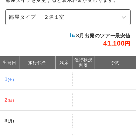
部屋タイプを変更すると表示料金が変わります。
部屋タイプ
8
月出発のツアー最安値
41,100
円
催行状況
出発日
旅行代金
残席
予約
割引
1
(土)
2
(日)
3
(月)