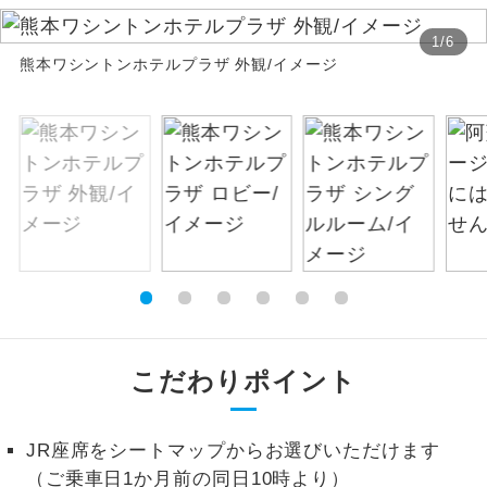
絶景
1
/
6
絶景スポットに立ち寄るコースです。
熊本ワシントンホテルプラザ 外観/イメージ
温泉
温泉地にも宿泊するコースです。
ご宿泊ホテルに露天風呂が付いていま
露天風呂
す。
大浴場
ご宿泊ホテルに大浴場が付いています。
全てのお食事が付いていますので、お食
全食事付き
事の心配はいりません。（機内食を除
く）
こだわりポイント
お部屋にてゆっくりとお召し上がりいた
お部屋食
だけます。
トラベルイヤ
JR座席をシートマップからお選びいただけます
周りの音を気にせず、ガイドさんの説明
ホン
をじっくり聞くことができます。
（ご乗車日1か月前の同日10時より）