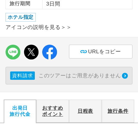
旅行期間
3日間
利用航空会社が指定なので、ご出発の計
航空会社指定
ホテル指定
画にとても便利です。
アイコンの説明を見る＞＞
ご紹介するホテルを指定したコースで
ホテル指定
す。
URLをコピー
おひとり様バ
おひとり様でバス席を2席利⽤できま
ス2席利用
す。
このツアーはご用意がありません
資料請求
出発日
おすすめ
日程表
旅行条件
旅行代金
ポイント