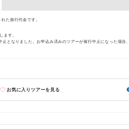
周りの音を気にせず、ガイドさんの説明をじっ
イヤホン
ができます。
出された旅行代金です。
1名様から出発可能な個人型プランです。
催行
2名様から出発可能な個人型プランです。
催行
します。
中止となりました。お申込み済みのツアーが催行中止になった場合
おひとり様限定でご参加いただけるコースです
参加限定
1名様1室利用でも追加料金がかからないコース
室同代金
ご夫婦限定でご参加いただけるコースです。
限定
女性限定でご参加いただけるコースです。
限定
お気に入りツアーを見る
ご参加にあたり年齢に制限があるコースです。
限あり
利用航空会社が指定なので、ご出発の計画にと
社指定
す。