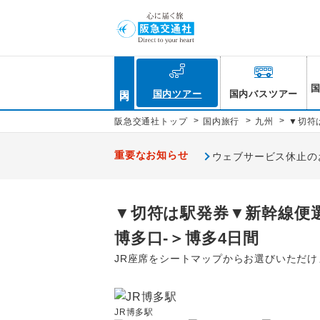
国内
国内ツアー
国内バスツアー
>
>
>
阪急交通社トップ
国内旅行
九州
▼切符
重要なお知らせ
ウェブサービス休止のお知
▼切符は駅発券▼新幹線便選
博多口-＞博多4日間
JR座席をシートマップからお選びいただけ
JR博多駅