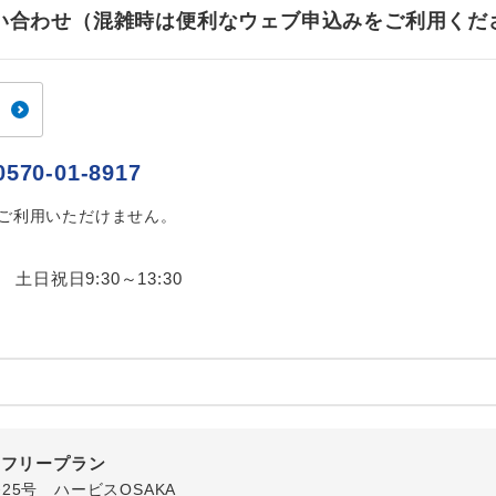
ご紹介するホテルを指定したコースです。
指定
お問い合わせ（混雑時は便利なウェブ申込みをご利用くだ
おひとり様でバス席を2席利⽤できます。
ス2席利用
0570-01-8917
はご利用いただけません。
0 土日祝日9:30～13:30
内フリープラン
番25号 ハービスOSAKA