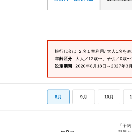
旅行代金は
２名１室
利用/ 大人1名を
年齢区分
大人／12歳〜、子供／0歳〜
設定期間
2026年8月18日～2027年3
8月
9月
10月
「予約
部屋タ