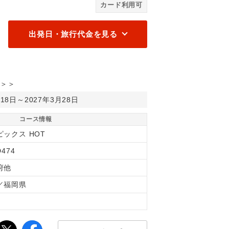
カード利用可
出発日・旅行代金を見る
＞＞
月18日～2027年3月28日
コース情報
ピックス HOT
D474
府他
／福岡県
間