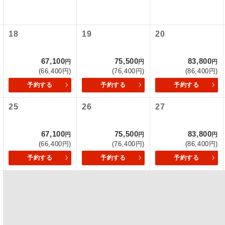
初登場のコースです。
ース
18
19
20
ユネスコに登録されている文化遺産や自然遺産
遺産
スです。
67,100
75,500
83,800
円
円
円
(66,400円)
(76,400円)
(86,400円)
絶景スポットに立ち寄るコースです。
景
予約する
予約する
予約する
温泉地にも宿泊するコースです。
泉
25
26
27
ご宿泊ホテルに露天風呂が付いています。
風呂
67,100
75,500
83,800
円
円
円
(66,400円)
(76,400円)
(86,400円)
ご宿泊ホテルに大浴場が付いています。
場
予約する
予約する
予約する
全てのお食事が付いていますので、お食事の心
付き
ん。（機内食を除く）
お部屋にてゆっくりとお召し上がりいただけま
屋食