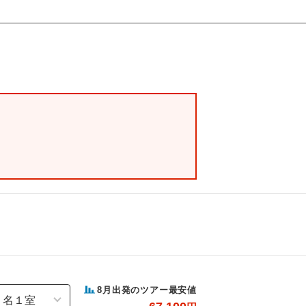
8
月出発のツアー最安値