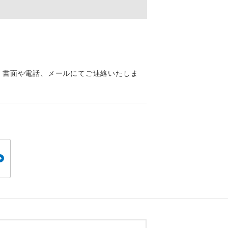
くり聞くこと
、書面や電話、メールにてご連絡いたしま
。
です。
ても便利で