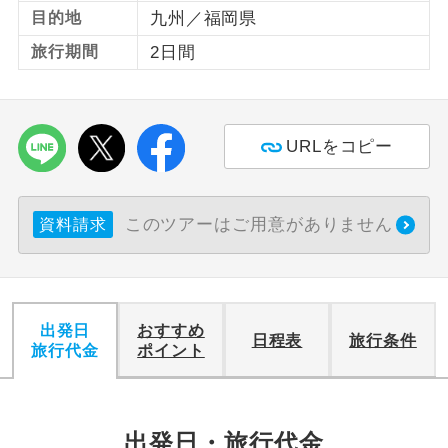
目的地
九州／福岡県
利用航空会社が指定なので、ご出発の計
航空会社指定
旅行期間
2日間
画にとても便利です。
ご紹介するホテルを指定したコースで
ホテル指定
す。
URLをコピー
おひとり様バ
おひとり様でバス席を2席利⽤できま
ス2席利用
す。
このツアーはご用意がありません
資料請求
出発日
おすすめ
日程表
旅行条件
旅行代金
ポイント
出発日・旅行代金