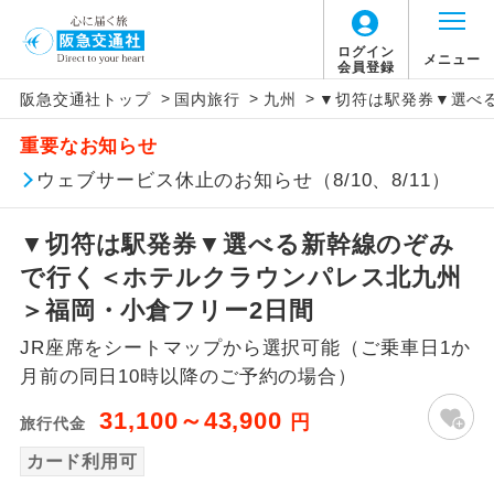
ログイン
メニュー
会員登録
>
>
>
阪急交通社トップ
国内旅行
九州
▼切符は駅発券▼選べ
アイコン
説明
重要なお知らせ
往路出発空港（駅）から復路到着空港
ウェブサービス休止のお知らせ（8/10、8/11）
添乗員同行
（駅）まで同行します。
▼切符は駅発券▼選べる新幹線のぞみ
現地添乗員同
現地到着空港（駅）から最終日出発空港
行
（駅）まで添乗員が同行します。
で行く＜ホテルクラウンパレス北九州
＞福岡・小倉フリー2日間
バスガイド乗
バスガイドが乗務し、車内での観光案内
務
JR座席をシートマップから選択可能（ご乗車日1か
があります。
月前の同日10時以降のご予約の場合）
新コース
初登場のコースです。
31,100～43,900
円
旅行代金
ユネスコに登録されている文化遺産や自
カード利用可
世界遺産
然遺産を訪ねるコースです。