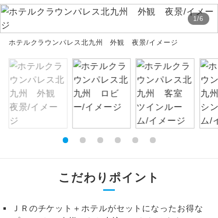
絶景
1
/
6
絶景スポットに立ち寄るコースです。
ホテルクラウンパレス北九州 外観 夜景/イメージ
温泉
温泉地にも宿泊するコースです。
ご宿泊ホテルに露天風呂が付いていま
露天風呂
す。
大浴場
ご宿泊ホテルに大浴場が付いています。
全てのお食事が付いていますので、お食
全食事付き
事の心配はいりません。（機内食を除
く）
お部屋にてゆっくりとお召し上がりいた
お部屋食
こだわりポイント
だけます。
トラベルイヤ
周りの音を気にせず、ガイドさんの説明
ＪＲのチケット＋ホテルがセットになったお得な
ホン
をじっくり聞くことができます。