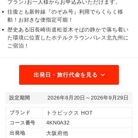
プラン♪お一人様からお申込みいただけます。
1名様から出発可能な個人型プランで
往復とも新幹線『のぞみ号』利用でらくらく移
1名様催行
す。
動！お好きな便指定可能！
歴史ある旧長崎街道松並木そばの静かで落ち着い
2名様から出発可能な個人型プランで
2名様催行
す。
た環境に位置したホテルクラウンパレス北九州に
ご宿泊！
おひとり様参
おひとり様限定でご参加いただけるコー
加限定
スです。
1名様1室同代
1名様1室利用でも追加料金がかからない
出発日・旅行代金を見る
金
コースです。
ご夫婦限定でご参加いただけるコースで
ご夫婦限定
2026年8月20日～2026年9月29日
設定期間
す。
女性限定でご参加いただけるコースで
ブランド
トラピックス HOT
女性限定
す。
4KN0A32
コース番号
ご参加にあたり年齢に制限があるコース
出発地
大阪府他
年齢制限あり
です。