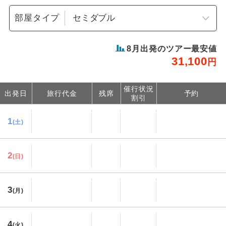
部屋タイプ
8
月出発のツアー最安値
31,100
円
催行状況
出発日
旅行代金
残席
予約
割引
1
(土)
2
(日)
3
(月)
4
(火)