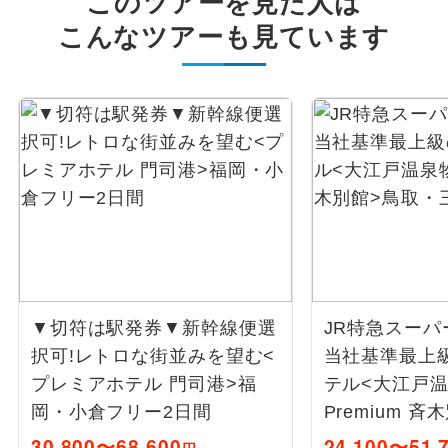
このツアーを見た人は
こんなツアーも見ています
▼切符は駅発券▼新幹線便選
JR特急スーパ
択可!レトロな街並みを望む<
当社基準最上
プレミアホテル 門司港>福
テル<大江戸
岡・小倉フリー2日間
Premium 
朝温泉2日間
30,800〜68,600
24,100〜51,