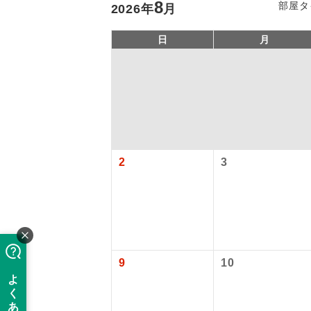
8
部屋タ
2026
年
月
日
月
2
3
アイ
添乗員
9
10
現地添乗
バスガイ