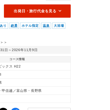
出発日・旅行代金を見る
あり
絶景
ホテル指定
温泉
大浴場
＞＞
月31日～2026年11月9日
コース情報
ックス H22
8
県
・甲信越／富山県・長野県
間