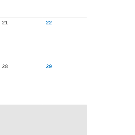
21
22
を訪ねるコー
28
29
配はいりませ
す。