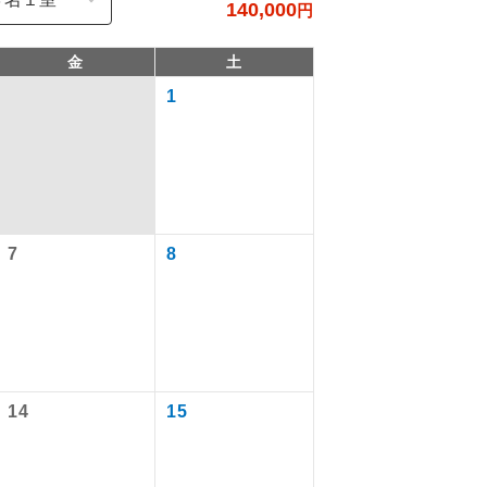
140,000
円
金
土
1
7
8
で同行しま
まで添乗員が
14
15
ます。