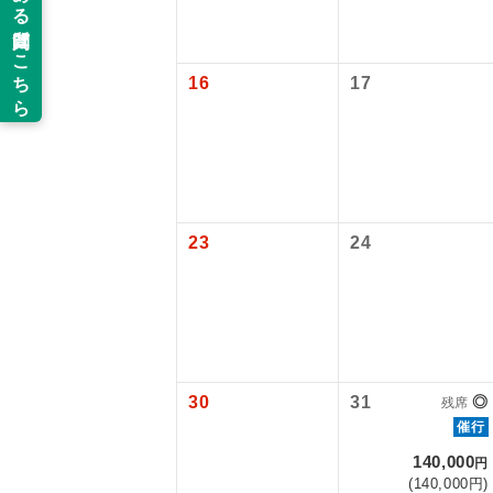
新コ
16
17
世界
絶
温
23
24
露天
大浴
全食事
30
31
◎
残席
催行
お部
140,000
円
(140,000円)