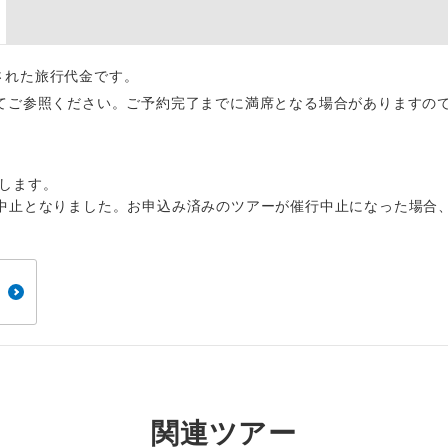
周りの音を気にせず、ガイドさんの説明をじっ
イヤホン
ができます。
1名様から出発可能な個人型プランです。
催行
出された旅行代金です。
てご参照ください。ご予約完了までに満席となる場合がありますの
2名様から出発可能な個人型プランです。
催行
おひとり様限定でご参加いただけるコースです
参加限定
します。
中止となりました。お申込み済みのツアーが催行中止になった場合
1名様1室利用でも追加料金がかからないコース
室同代金
ご夫婦限定でご参加いただけるコースです。
限定
女性限定でご参加いただけるコースです。
限定
ご参加にあたり年齢に制限があるコースです。
限あり
利用航空会社が指定なので、ご出発の計画にと
社指定
す。
関連ツアー