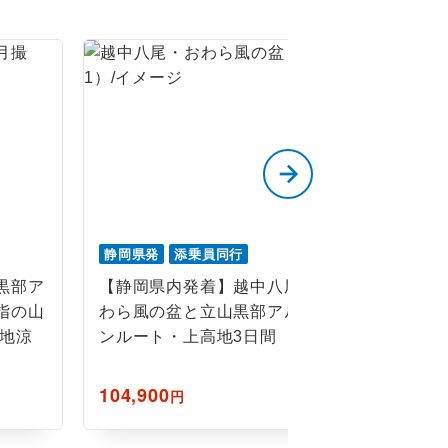
静岡県発
添乗員同行
静岡県発
黒部ア
【静岡県内発着】越中八尾お
【静岡県
指の山
わら風の盆と立山黒部アルペ
と絶景 
高地涼
ンルート・上高地3日間
ート・上
104,900
110,000
円