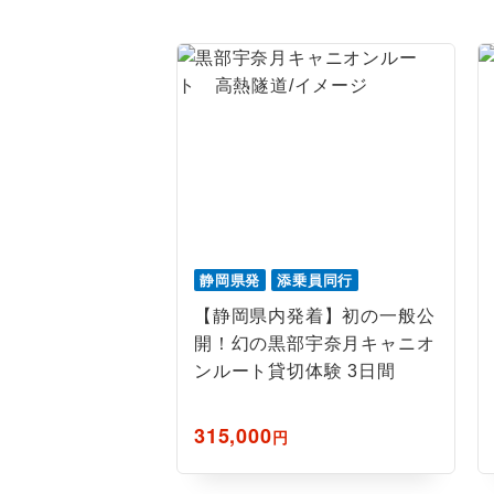
ホテル
おひとり様バ
静岡県発
添乗員同行
【静岡県内発着】初の一般公
開！幻の黒部宇奈月キャニオ
ンルート貸切体験 3日間
315,000
円