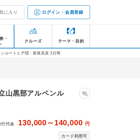
気に入り
ログイン・会員登録
券・
クルーズ
テーマ・目的
ル
ペンルートと戸隠・斑尾高原 3日間
 立山黒部アルペンル
130,000～140,000
円
旅行代金
リゾート 露天風呂/イメージ
みく
カード利用可