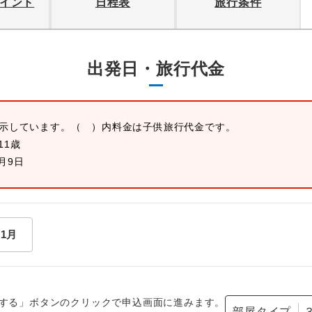
イント
日程表
旅行条件
出発日・旅行代金
表示しています。
（ ）内料金は子供旅行代金です。
11歳
1月9日
11月
する」ボタンのクリックで申込画面に進みます。
部屋タイプ