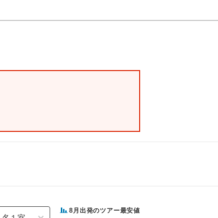
8
月出発のツアー最安値