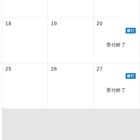
初登場のコースです。
ース
18
19
20
ユネスコに登録されている文化遺産や自然遺産
遺産
催行
スです。
受付終了
絶景スポットに立ち寄るコースです。
景
温泉地にも宿泊するコースです。
泉
25
26
27
ご宿泊ホテルに露天風呂が付いています。
風呂
催行
ご宿泊ホテルに大浴場が付いています。
受付終了
場
全てのお食事が付いていますので、お食事の心
付き
ん。（機内食を除く）
お部屋にてゆっくりとお召し上がりいただけま
屋食