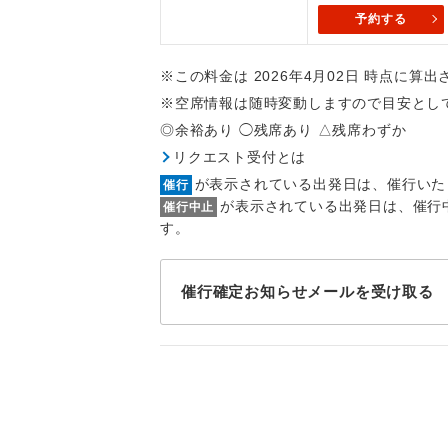
トラベル
予約する
1名様
※この料金は 2026年4月02日 時点に算
※空席情報は随時変動しますので目安とし
2名様
◎余裕あり ◯残席あり △残席わずか
リクエスト受付とは
おひとり様
が表示されている出発日は、催行いた
催行
が表示されている出発日は、催行
催行中止
1名様1
す。
ご夫婦
催行確定お知らせメールを受け取る
女性
年齢制
航空会