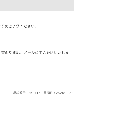
くり聞くこと
で予めご了承ください。
。
、書面や電話、メールにてご連絡いたしま
です。
承認番号：451717｜承認日：2025/12/24
ても便利で