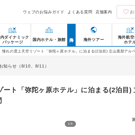
お
ウェブのお悩みガイド
よくある質問
店舗案内
海外
国内ダイナミック
海外航空
国内ホテル・旅館
海外ツアー
パッケージ
ホテ
】憧れの雲上天空リゾート「弥陀ヶ原ホテル」に泊まる(2泊目) 立山黒部アル
らせ（8/10、8/11）
ート「弥陀ヶ原ホテル」に泊まる(2泊目)
間
1
/
9
ホテルタングラム斑尾東急