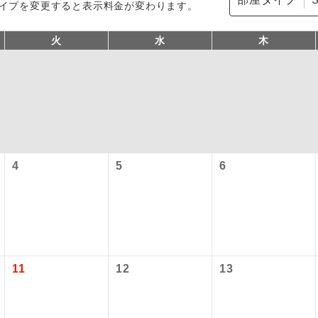
イプを変更すると表示料金が変わります。
火
水
木
4
5
6
コン
説明
往路出発空港（駅）から復路到着空港（駅）ま
同行
す。
現地到着空港（駅）から最終日出発空港（駅）
11
12
13
員同行
同行します。
バスガイドが乗務し、車内での観光案内があり
ド乗務