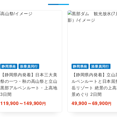
ご紹介するホテルを指定したコースです。
指定
おひとり様でバス席を2席利⽤できます。
ス2席利用
静岡県発
添乗員同行
静岡県発
添乗員同行
【静岡県内発着】日本三大美
【静岡県内発着】立山
祭の一つ・秋の高山祭と立山
ルペンルートと日本屈
黒部アルペンルート・上高地
岳リゾート 絶景の上
3日間
景めぐり 2日間
119,900～149,900
49,900～69,900
円
円