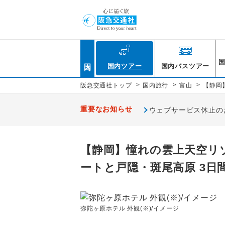
国内
国内ツアー
国内バスツアー
>
>
>
阪急交通社トップ
国内旅行
富山
【静岡
重要なお知らせ
ウェブサービス休止のお知
【静岡】憧れの雲上天空リゾ
ートと戸隠・斑尾高原 3日
弥陀ヶ原ホテル 外観(※)/イメージ