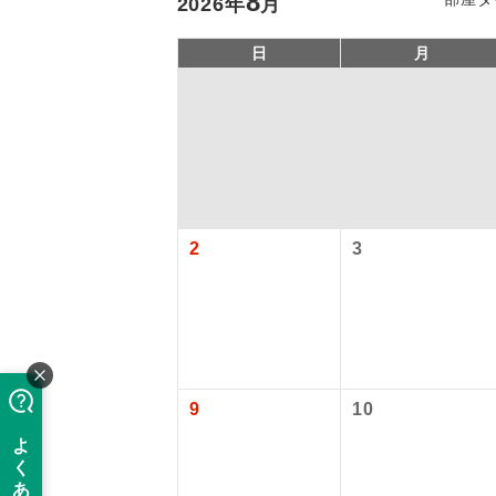
8
2026
年
月
日
月
2
3
アイ
添乗員
9
10
現地添乗
バスガイ