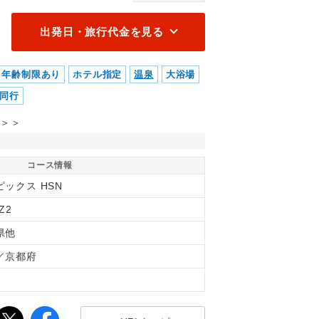
出発日・旅行代金を見る
年齢制限あり
ホテル指定
温泉
大浴場
同行
＞＞
コース情報
ピックス HSN
Z2
県他
／京都府
間