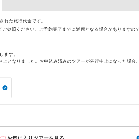
周りの音を気にせず、ガイドさんの説明をじっ
イヤホン
ができます。
算出された旅行代金です。
1名様から出発可能な個人型プランです。
催行
てご参照ください。ご予約完了までに満席となる場合がありますの
2名様から出発可能な個人型プランです。
催行
おひとり様限定でご参加いただけるコースです
参加限定
します。
中止となりました。お申込み済みのツアーが催行中止になった場合
1名様1室利用でも追加料金がかからないコース
室同代金
ご夫婦限定でご参加いただけるコースです。
限定
女性限定でご参加いただけるコースです。
限定
ご参加にあたり年齢に制限があるコースです。
限あり
利用航空会社が指定なので、ご出発の計画にと
社指定
す。
お気に入りツアーを見る