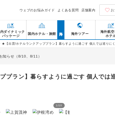
お
ウェブのお悩みガイド
よくある質問
店舗案内
海外
国内ダイナミック
海外航空
国内ホテル・旅館
海外ツアー
パッケージ
ホテ
>
★【出雲/ホテルランクアッププラン】暮らすように過ごす 個人では巡りに
らせ（8/10、8/11）
ッププラン】暮らすように過ごす 個人では
1
/
10
天橋立傘松公園/イメージ