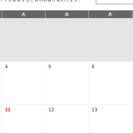
火
水
木
4
5
6
コン
説明
往路出発空港（駅）から復路到着空港（駅）ま
同行
す。
現地到着空港（駅）から最終日出発空港（駅）
11
12
13
員同行
同行します。
バスガイドが乗務し、車内での観光案内があり
ド乗務