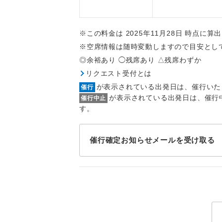
トラベル
※この料金は 2025年11月28日 時点に
1名様
※空席情報は随時変動しますので目安とし
2名様
◎余裕あり ◯残席あり △残席わずか
リクエスト受付とは
おひとり様
が表示されている出発日は、催行いた
催行
が表示されている出発日は、催行
催行中止
1名様1
す。
ご夫婦
催行確定お知らせメールを受け取る
女性
年齢制
航空会