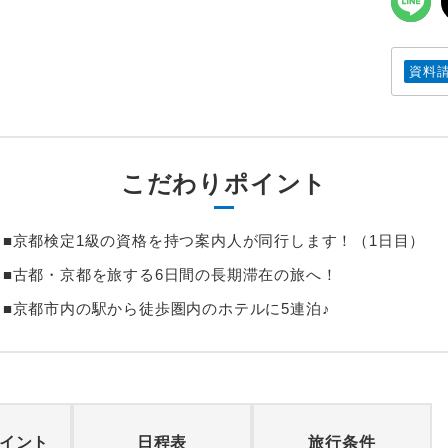
資料
こだわりポイント
■京都検定1級の資格を持つ案内人が同行します！（1日目）
■古都・京都を旅する6日間の長期滞在の旅へ！
■京都市内の駅から徒歩圏内のホテルに5連泊♪
イント
日程表
旅行条件