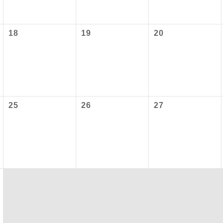
初登場のコースです。
ース
18
19
20
ユネスコに登録されている文化遺産や自然遺産
遺産
スです。
絶景スポットに立ち寄るコースです。
景
温泉地にも宿泊するコースです。
泉
25
26
27
ご宿泊ホテルに露天風呂が付いています。
風呂
ご宿泊ホテルに大浴場が付いています。
場
全てのお食事が付いていますので、お食事の心
付き
ん。（機内食を除く）
お部屋にてゆっくりとお召し上がりいただけま
屋食