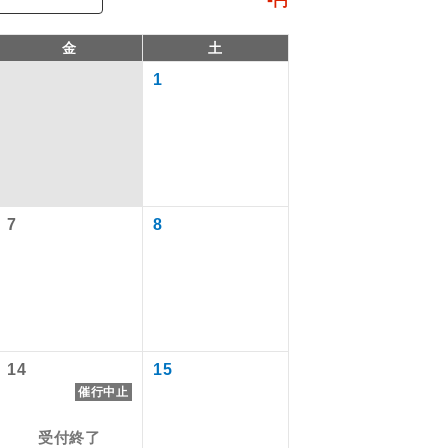
円
金
土
1
7
8
で同行しま
まで添乗員が
14
15
催行中止
ます。
受付終了