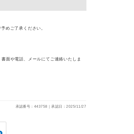
くり聞くこと
で予めご了承ください。
。
、書面や電話、メールにてご連絡いたしま
です。
承認番号：443758｜承認日：2025/11/27
ても便利で