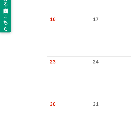
新コ
16
17
世界
絶
温
23
24
露天
大浴
全食事
30
31
お部