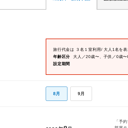
旅行代金は
３名１室
利用/ 大人1名を
年齢区分
大人／20歳〜、子供／0歳〜
設定期間
8月
9月
「予約
部屋タ