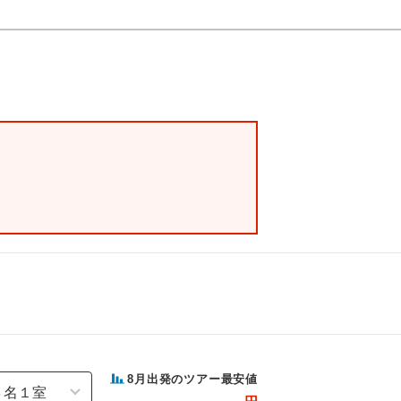
8
月出発のツアー最安値
-