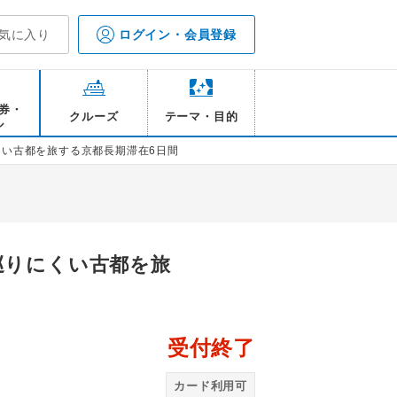
気に入り
ログイン・会員登録
券・
クルーズ
テーマ・目的
ル
くい古都を旅する京都長期滞在6日間
巡りにくい古都を旅
受付終了
（2日目日帰り観光）
伊
カード利用可