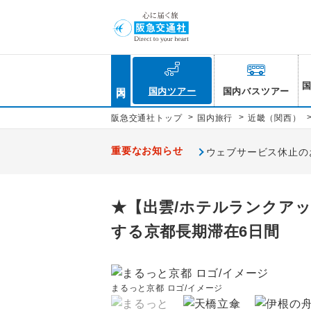
国内
国内ツアー
国内バスツアー
>
>
阪急交通社トップ
国内旅行
近畿（関西）
重要なお知らせ
ウェブサービス休止のお知
★【出雲/ホテルランクア
する京都長期滞在6日間
まるっと京都 ロゴ/イメージ