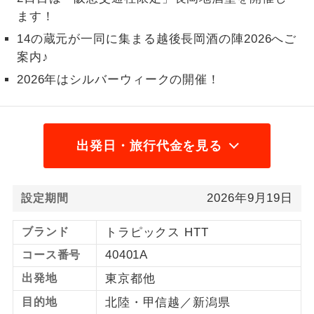
ます！
1名様から出発可能な個人型プランで
1名様催行
す。
14の蔵元が一同に集まる越後長岡酒の陣2026へご
案内♪
2名様から出発可能な個人型プランで
2名様催行
2026年はシルバーウィークの開催！
す。
おひとり様参
おひとり様限定でご参加いただけるコー
加限定
スです。
出発日・旅行代金を見る
1名様1室同代
1名様1室利用でも追加料金がかからない
金
コースです。
2026年9月19日
設定期間
ご夫婦限定でご参加いただけるコースで
ご夫婦限定
す。
ブランド
トラピックス HTT
40401A
コース番号
女性限定でご参加いただけるコースで
女性限定
す。
出発地
東京都他
ご参加にあたり年齢に制限があるコース
目的地
北陸・甲信越／新潟県
年齢制限あり
です。