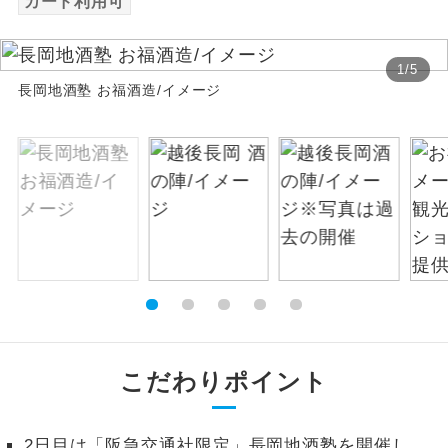
カード利用可
絶景
絶景スポットに立ち寄るコースです。
1
/
5
長岡地酒塾 お福酒造/イメージ
温泉
温泉地にも宿泊するコースです。
ご宿泊ホテルに露天風呂が付いていま
露天風呂
す。
大浴場
ご宿泊ホテルに大浴場が付いています。
全てのお食事が付いていますので、お食
全食事付き
事の心配はいりません。（機内食を除
く）
お部屋にてゆっくりとお召し上がりいた
お部屋食
だけます。
こだわりポイント
トラベルイヤ
周りの音を気にせず、ガイドさんの説明
ホン
をじっくり聞くことができます。
2日目は「阪急交通社限定」長岡地酒塾を開催し