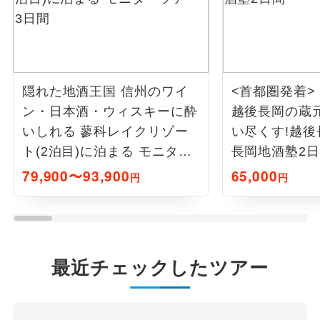
隠れた地酒王国 信州のワイ
<首都圏発着
ン・日本酒・ウィスキーに酔
越後長岡の蔵
いしれる 蓼科レイクリゾー
い尽くす!越
ト(2泊目)に泊まる モニター
長岡地酒塾2
ツアー3日間
79,900〜93,900
65,000
円
円
最近チェックしたツアー