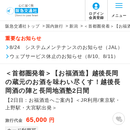
ログイン
メニュー
会員登録
>
>
>
阪急交通社トップ
国内旅行
新潟
＜首都圏発着＞【お福
アイコン
説明
重要なお知らせ
往路出発空港（駅）から復路到着空港
8/24 システムメンテナンスのお知らせ（JAL）
添乗員同行
（駅）まで同行します。
ウェブサービス休止のお知らせ（8/10、8/11）
現地添乗員同
現地到着空港（駅）から最終日出発空港
行
（駅）まで添乗員が同行します。
＜首都圏発着＞【お福酒造】越後長岡
の蔵元のお酒を味わい尽くす！越後長
バスガイド乗
バスガイドが乗務し、車内での観光案内
岡酒の陣と長岡地酒塾2日間
務
があります。
【2日目：お福酒造へご案内】＜JR利用/東京駅・
新コース
初登場のコースです。
上野駅・大宮駅出発＞
65,000
円
旅行代金
ユネスコに登録されている文化遺産や自
世界遺産
然遺産を訪ねるコースです。