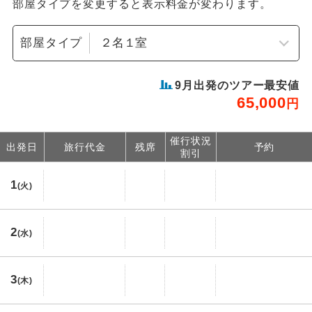
部屋タイプを変更すると表示料金が変わります。
部屋タイプ
9
月出発のツアー最安値
65,000
円
催行状況
出発日
旅行代金
残席
予約
割引
1
(火)
2
(水)
3
(木)