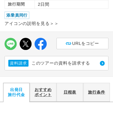
旅行期間
2日間
利用航空会社が指定なので、ご出発の計
航空会社指定
添乗員同行
画にとても便利です。
アイコンの説明を見る＞＞
ご紹介するホテルを指定したコースで
ホテル指定
す。
URLをコピー
おひとり様バ
おひとり様でバス席を2席利⽤できま
ス2席利用
す。
このツアーの資料を請求する
資料請求
出発日
おすすめ
日程表
旅行条件
旅行代金
ポイント