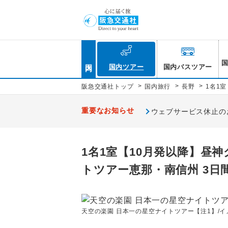
国内
国内ツアー
国内バスツアー
>
>
>
阪急交通社トップ
国内旅行
長野
1名1
重要なお知らせ
ウェブサービス休止のお知
1名1室【10月発以降】昼
トツアー恵那・南信州 3日
天空の楽園 日本一の星空ナイトツアー【注1】/イ