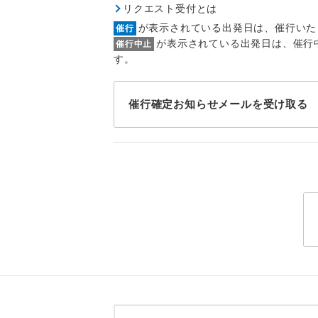
リクエスト受付とは
トラベル
が表示されている出発日は、催行いた
催行
が表示されている出発日は、催行
催行中止
1名様
す。
2名様
催行確定お知らせメールを受け取る
おひとり様
1名様1
ご夫婦
女性
年齢制
航空会