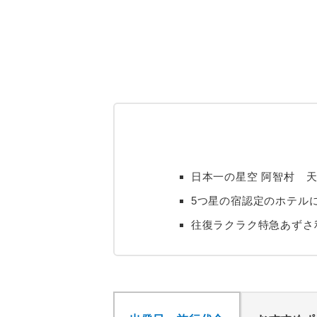
日本一の星空 阿智村 天
5つ星の宿認定のホテルに
往復ラクラク特急あずさ