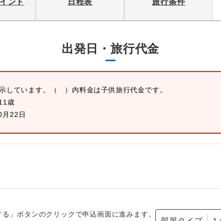
イント
日程表
旅行条件
出発日・旅行代金
表示しています。
（ ）内料金は子供旅行代金です。
11歳
0月22日
する」ボタンのクリックで申込画面に進みます。
部屋タイプ