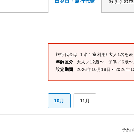
出発日・旅行代金
おすすめポ
旅行代金は
１名１室
利用/ 大人1名を
年齢区分
大人／12歳〜、子供／6歳〜
設定期間
2026年10月18日～2026年1
10月
11月
「予約