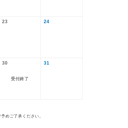
23
24
を訪ねるコー
30
31
受付終了
配はいりませ
す。
で予めご了承ください。