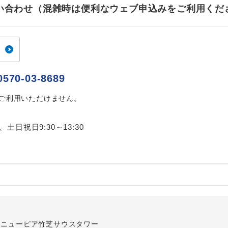
ご紹介するホテルを指定したコースです。
指定
お問い合わせ（混雑時は便利なウェブ申込みをご利用くだ
おひとり様でバス席を2席利⽤できます。
ス2席利用
0570-03-8689
はご利用いただけません。
0、土日祝日9:30～13:30
内
-1 ニューピア竹芝サウスタワー