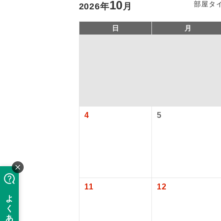
10
部屋タ
2026
年
月
日
月
4
5
アイ
添乗員
11
12
現地添乗
バスガイ