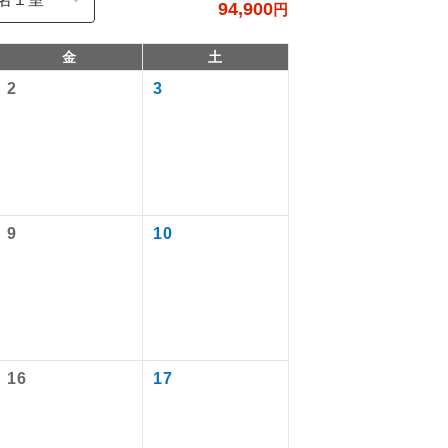
94,900
円
金
土
2
3
9
10
で同行しま
まで添乗員が
16
17
ます。