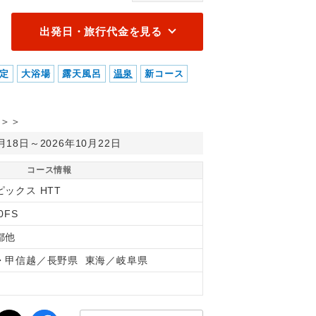
出発日・旅行代金を見る
定
大浴場
露天風呂
温泉
新コース
＞＞
0月18日～2026年10月22日
コース情報
ピックス HTT
0FS
都他
・甲信越／長野県 東海／岐阜県
間