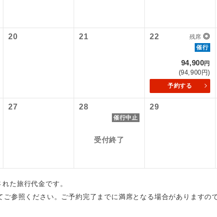
初登場のコースです。
ース
20
21
22
◎
残席
ユネスコに登録されている文化遺産や自然遺産
遺産
催行
スです。
94,900
円
絶景スポットに立ち寄るコースです。
(94,900円)
景
予約する
温泉地にも宿泊するコースです。
泉
27
28
29
ご宿泊ホテルに露天風呂が付いています。
風呂
催行中止
ご宿泊ホテルに大浴場が付いています。
受付終了
場
全てのお食事が付いていますので、お食事の心
付き
ん。（機内食を除く）
出された旅行代金です。
お部屋にてゆっくりとお召し上がりいただけま
屋食
てご参照ください。ご予約完了までに満席となる場合がありますの