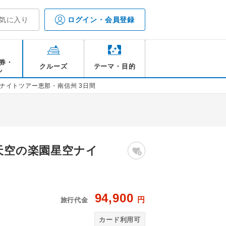
気に入り
ログイン・会員登録
券・
クルーズ
テーマ・目的
ル
ナイトツアー恵那・南信州 3日間
天空の楽園星空ナイ
94,900
円
旅行代金
天風呂/イメージ
カード利用可
赤