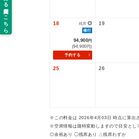
新コ
18
◎
19
残席
世界
催行
94,900
円
(94,900円)
絶
予約する
温
25
26
露天
大浴
全食事
※この料金は 2026年4月03日 時点に算
お部
※空席情報は随時変動しますので目安とし
◎余裕あり ◯残席あり △残席わずか