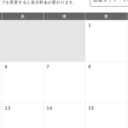
イプを変更すると表示料金が変わります。
火
水
木
1
6
7
8
コン
説明
往路出発空港（駅）から復路到着空港（駅）ま
同行
す。
現地到着空港（駅）から最終日出発空港（駅）
13
14
15
員同行
同行します。
バスガイドが乗務し、車内での観光案内があり
ド乗務