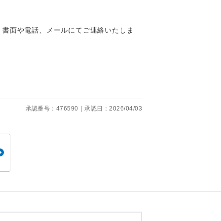
くり聞くこと
、書面や電話、メールにてご連絡いたしま
。
です。
承認番号：476590｜承認日：2026/04/03
ても便利で