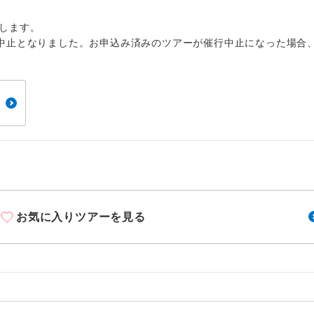
周りの音を気にせず、ガイドさんの説明をじっ
イヤホン
ができます。
します。
中止となりました。お申込み済みのツアーが催行中止になった場合
1名様から出発可能な個人型プランです。
催行
2名様から出発可能な個人型プランです。
催行
おひとり様限定でご参加いただけるコースです
参加限定
1名様1室利用でも追加料金がかからないコース
室同代金
ご夫婦限定でご参加いただけるコースです。
限定
女性限定でご参加いただけるコースです。
限定
お気に入りツアーを見る
ご参加にあたり年齢に制限があるコースです。
限あり
利用航空会社が指定なので、ご出発の計画にと
社指定
す。