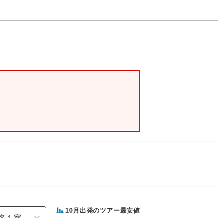
10
月出発のツアー最安値