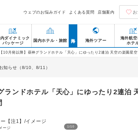
お
ウェブのお悩みガイド
よくある質問
店舗案内
海外
国内ダイナミック
海外航空
国内ホテル・旅館
海外ツアー
パッケージ
ホテ
室【10月発以降】昼神グランドホテル「天心」にゆったり2連泊 天空の楽園星空
らせ（8/10、8/11）
神グランドホテル「天心」にゆったり2連泊 
間
1
/
10
メージ
昼神グランドホテル天心 露