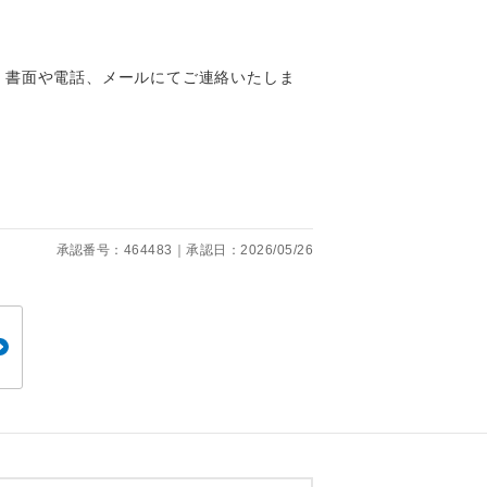
くり聞くこと
、書面や電話、メールにてご連絡いたしま
。
です。
承認番号：464483｜承認日：2026/05/26
ても便利で