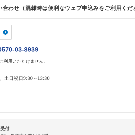
ご紹介するホテルを指定したコースです。
指定
お問い合わせ（混雑時は便利なウェブ申込みをご利用くだ
おひとり様でバス席を2席利⽤できます。
ス2席利用
0570-03-8939
はご利用いただけません。
0、土日祝日9:30～13:30
内受付