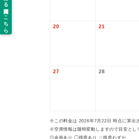
新コ
20
21
世界
絶
温
27
28
露天
大浴
全食事
※この料金は 2026年7月22日 時点に算
お部
※空席情報は随時変動しますので目安とし
◎余裕あり ◯残席あり △残席わずか