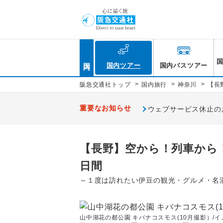
国内
国内ツアー
国内バスツアー
>
>
>
阪急交通社トップ
国内旅行
神奈川
【長
重要なお知らせ
ウェブサービス休止のお知
【長野】空から！列車から
日間
～１度は訪れたい伊豆の観光・グルメ・名
山中湖花の都公園 キバナコスモス(10月撮影）/イ