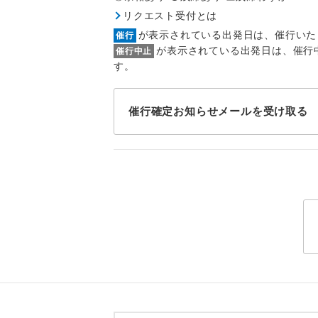
トラベル
リクエスト受付とは
が表示されている出発日は、催行いた
催行
1名様
が表示されている出発日は、催行
催行中止
す。
2名様
催行確定お知らせメールを受け取る
おひとり様
1名様1
ご夫婦
女性
年齢制
航空会