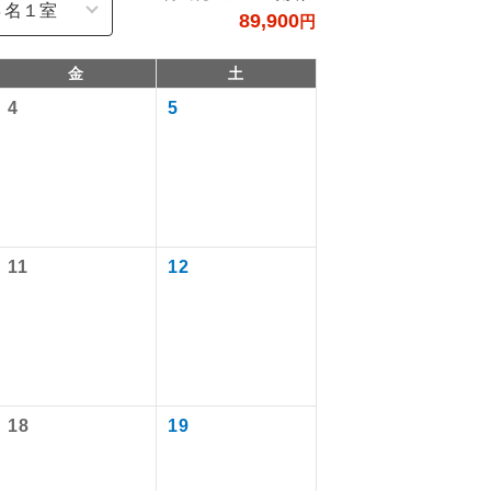
89,900
円
金
土
4
5
11
12
で同行しま
まで添乗員が
18
19
ます。