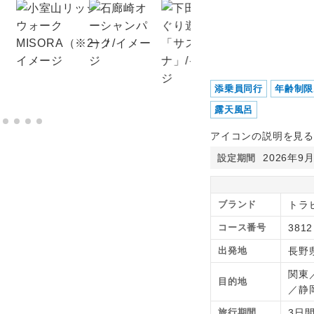
添乗員同行
年齢制限
露天風呂
アイコンの説明を見る
2026年9
設定期間
ブランド
トラ
コース番号
3812
出発地
長野
関東
目的地
／静
旅行期間
3日