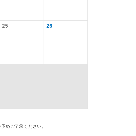
を訪ねるコー
25
26
配はいりませ
す。
で予めご了承ください。