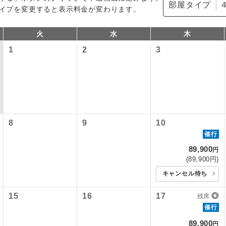
部屋タイプ
イプを変更すると表示料金が変わります。
火
水
木
1
2
3
8
9
10
コン
説明
催行
89,900
往路出発空港（駅）から復路到着空港（駅）ま
円
同行
(89,900円)
す。
キャンセル待ち
現地到着空港（駅）から最終日出発空港（駅）
員同行
15
16
17
◎
残席
同行します。
催行
バスガイドが乗務し、車内での観光案内があり
ド乗務
89,900
円