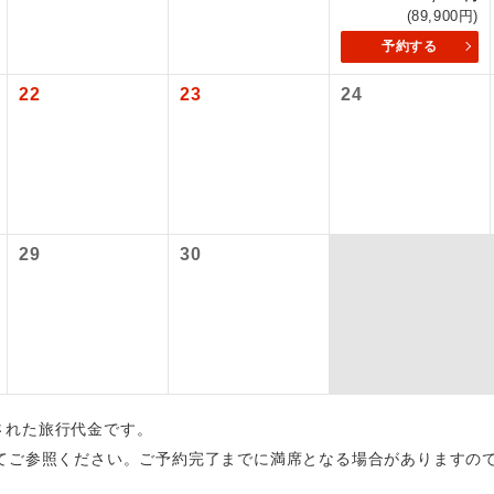
(89,900円)
初登場のコースです。
ース
予約する
ユネスコに登録されている文化遺産や自然遺産
22
23
24
遺産
スです。
絶景スポットに立ち寄るコースです。
景
温泉地にも宿泊するコースです。
泉
29
30
ご宿泊ホテルに露天風呂が付いています。
風呂
ご宿泊ホテルに大浴場が付いています。
場
全てのお食事が付いていますので、お食事の心
付き
ん。（機内食を除く）
出された旅行代金です。
お部屋にてゆっくりとお召し上がりいただけま
屋食
てご参照ください。ご予約完了までに満席となる場合がありますの