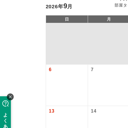
9
部屋タ
2026
年
月
日
月
6
7
アイ
添乗員
現地添乗
13
14
バスガイ