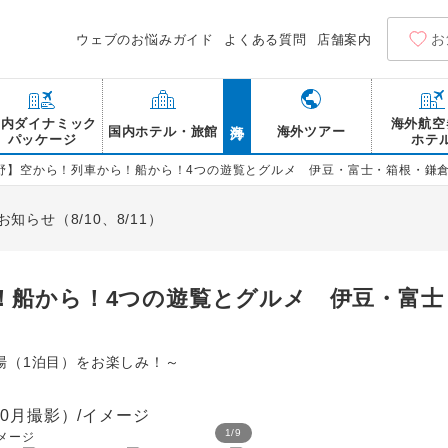
お
ウェブのお悩みガイド
よくある質問
店舗案内
海外
国内ダイナミック
海外航空
国内ホテル・旅館
海外ツアー
パッケージ
ホテ
野】空から！列車から！船から！4つの遊覧とグルメ 伊豆・富士・箱根・鎌倉
らせ（8/10、8/11）
！船から！4つの遊覧とグルメ 伊豆・富士
湯（1泊目）をお楽しみ！～
1
/
9
メージ
伊豆急行 リゾート21(注4)