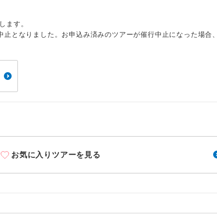
周りの音を気にせず、ガイドさんの説明をじっ
イヤホン
ができます。
します。
1名様から出発可能な個人型プランです。
催行
中止となりました。お申込み済みのツアーが催行中止になった場合
2名様から出発可能な個人型プランです。
催行
おひとり様限定でご参加いただけるコースです
参加限定
1名様1室利用でも追加料金がかからないコース
室同代金
ご夫婦限定でご参加いただけるコースです。
限定
女性限定でご参加いただけるコースです。
限定
お気に入りツアーを見る
ご参加にあたり年齢に制限があるコースです。
限あり
利用航空会社が指定なので、ご出発の計画にと
社指定
す。