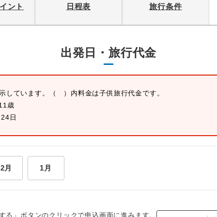
イント
日程表
旅行条件
出発日・旅行代金
表示しています。
（ ）内料金は子供旅行代金です。
11歳
月24日
12月
1月
する」ボタンのクリックで申込画面に進みます。