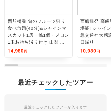
西船橋発 旬のフルーツ狩り
西船橋発 高
食べ放題(40分)&シャインマ
堪能! シャイ
スカット1房・桃1個・メロン
急交通社大感
1玉お持ち帰り付き 山梨 日
日帰り
帰り
14,980
10,980
円
円
最近チェックしたツアー
最近チェックしたツアーが入ります