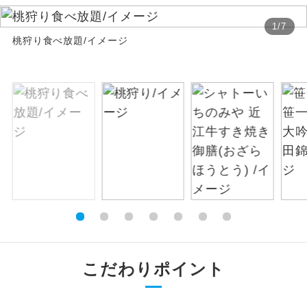
絶景
1
/
7
絶景スポットに立ち寄るコースです。
桃狩り食べ放題/イメージ
温泉
温泉地にも宿泊するコースです。
ご宿泊ホテルに露天風呂が付いていま
露天風呂
す。
大浴場
ご宿泊ホテルに大浴場が付いています。
全てのお食事が付いていますので、お食
全食事付き
事の心配はいりません。（機内食を除
く）
お部屋にてゆっくりとお召し上がりいた
お部屋食
だけます。
こだわりポイント
トラベルイヤ
周りの音を気にせず、ガイドさんの説明
ホン
をじっくり聞くことができます。