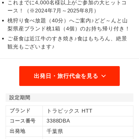
これまでに4,000名様以上がご参加の大ヒットコ
1名様から出発可能な個人型プランで
ース！（※2024年7月～2025年8月）
1名様催行
す。
桃狩り食べ放題（40分）へご案内♪どど～んと山
梨県産ブランド桃1箱（4個）のお持ち帰り付き！
2名様から出発可能な個人型プランで
2名様催行
す。
ご昼食は近江牛のすき焼き♪食はもちろん、絶景
観光もございます♪
おひとり様参
おひとり様限定でご参加いただけるコー
加限定
スです。
1名様1室同代
1名様1室利用でも追加料金がかからない
出発日・旅行代金を見る
金
コースです。
ご夫婦限定でご参加いただけるコースで
ご夫婦限定
設定期間
す。
ブランド
トラピックス HTT
女性限定でご参加いただけるコースで
女性限定
す。
3388DBA
コース番号
出発地
千葉県
ご参加にあたり年齢に制限があるコース
年齢制限あり
です。