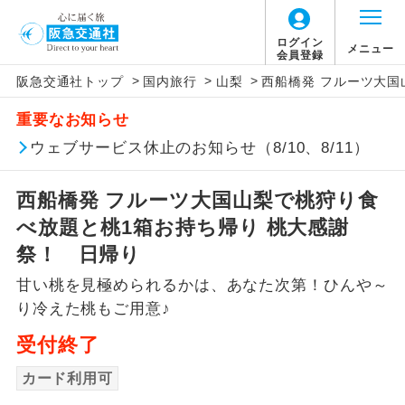
ログイン
メニュー
会員登録
>
>
>
阪急交通社トップ
国内旅行
山梨
西船橋発 フルーツ大国
アイコン
説明
重要なお知らせ
往路出発空港（駅）から復路到着空港
ウェブサービス休止のお知らせ（8/10、8/11）
添乗員同行
（駅）まで同行します。
西船橋発 フルーツ大国山梨で桃狩り食
現地添乗員同
現地到着空港（駅）から最終日出発空港
行
（駅）まで添乗員が同行します。
べ放題と桃1箱お持ち帰り 桃大感謝
祭！ 日帰り
バスガイド乗
バスガイドが乗務し、車内での観光案内
務
甘い桃を見極められるかは、あなた次第！ひんや～
があります。
り冷えた桃もご用意♪
新コース
初登場のコースです。
受付終了
ユネスコに登録されている文化遺産や自
カード利用可
世界遺産
然遺産を訪ねるコースです。