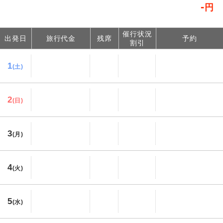
-
円
催行状況
出発日
旅行代金
残席
予約
割引
1
(土)
2
(日)
3
(月)
4
(火)
5
(水)