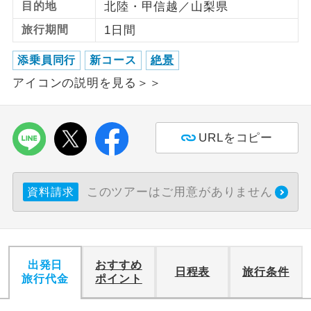
目的地
北陸・甲信越／山梨県
旅行期間
1日間
利用航空会社が指定なので、ご出発の計
航空会社指定
画にとても便利です。
添乗員同行
新コース
絶景
ご紹介するホテルを指定したコースで
ホテル指定
アイコンの説明を見る＞＞
す。
おひとり様バ
おひとり様でバス席を2席利⽤できま
ス2席利用
す。
URLをコピー
このツアーはご用意がありません
資料請求
出発日
おすすめ
日程表
旅行条件
旅行代金
ポイント