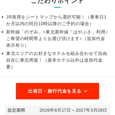
こだわりポイント
1名様から出発可能な個人型プランで
1名様催行
す。
JR座席をシートマップから選択可能！（乗車日1
か月以内の同日10時以降のご予約の場合）
2名様から出発可能な個人型プランで
2名様催行
す。
新幹線「のぞみ」+東北新幹線「はやぶさ」利用♪
ご希望の時間帯よりお選び頂けます♪（追加代金
おひとり様参
おひとり様限定でご参加いただけるコー
表示有り）
加限定
スです。
東北エリアのお好きなホテルを組み合わせて自由
1名様1室同代
自在に東北周遊！（基本ホテル以外は追加代金
1名様1室利用でも追加料金がかからない
金
コースです。
要）
ご夫婦限定でご参加いただけるコースで
ご夫婦限定
す。
出発日・旅行代金を見る
女性限定でご参加いただけるコースで
女性限定
す。
ご参加にあたり年齢に制限があるコース
2026年8月17日～2027年3月28日
設定期間
年齢制限あり
です。