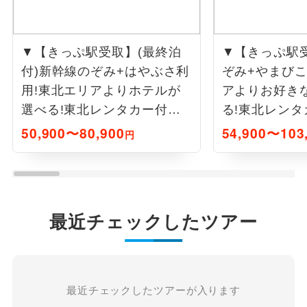
▼【きっぷ駅受取】(最終泊
▼【きっぷ駅
付)新幹線のぞみ+はやぶさ利
ぞみ+やまびこ
用!東北エリアよりホテルが
アよりお好き
選べる!東北レンタカー付フ
る!東北レンタ
リー1泊4日間
泊4日間
50,900〜80,900
54,900〜103
円
最近チェックしたツアー
最近チェックしたツアーが入ります