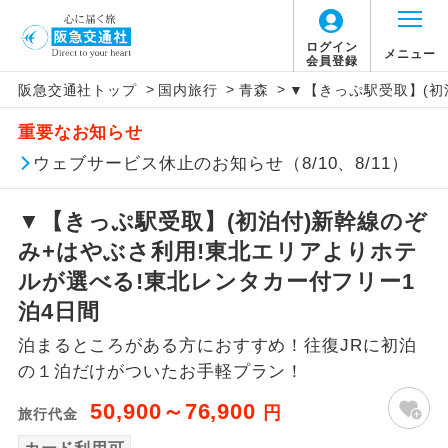
ログイン
メニュー
会員登録
>
>
>
阪急交通社トップ
国内旅行
青森
▼【きっぷ駅受取】(初
アイコン
説明
重要なお知らせ
往路出発空港（駅）から復路到着空港
ウェブサービス休止のお知らせ（8/10、8/11）
添乗員同行
（駅）まで同行します。
▼【きっぷ駅受取】(初泊付)新幹線のぞ
現地添乗員同
現地到着空港（駅）から最終日出発空港
行
（駅）まで添乗員が同行します。
み+はやぶさ利用!東北エリアよりホテ
ルが選べる!東北レンタカー付フリー1
バスガイド乗
バスガイドが乗務し、車内での観光案内
泊4日間
務
があります。
泊まるところがある方におすすめ！往復JRに初泊
新コース
初登場のコースです。
の１泊だけがついたお手軽プラン！
50,900～76,900
円
旅行代金
ユネスコに登録されている文化遺産や自
世界遺産
然遺産を訪ねるコースです。