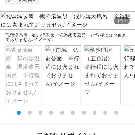
カード利用可
絶景
絶景スポットに立ち寄るコースです。
1
/
10
温泉
温泉地にも宿泊するコースです。
乳頭温泉郷 鶴の湯温泉 混浴露天風呂 ※行程には含まれ
ておりません/イメージ
ご宿泊ホテルに露天風呂が付いていま
露天風呂
す。
大浴場
ご宿泊ホテルに大浴場が付いています。
全てのお食事が付いていますので、お食
全食事付き
事の心配はいりません。（機内食を除
く）
お部屋にてゆっくりとお召し上がりいた
お部屋食
だけます。
トラベルイヤ
周りの音を気にせず、ガイドさんの説明
ホン
をじっくり聞くことができます。