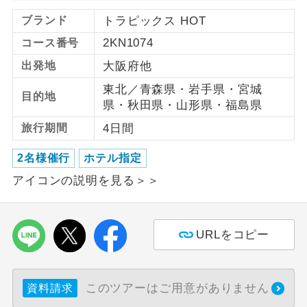
ブランド
トラピックス HOT
利用航空会社が指定なので、ご出発の計
航空会社指定
2KN1074
コース番号
画にとても便利です。
出発地
大阪府他
ご紹介するホテルを指定したコースで
ホテル指定
す。
東北／青森県・岩手県・宮城
目的地
県・秋田県・山形県・福島県
おひとり様バ
おひとり様でバス席を2席利⽤できま
旅行期間
4日間
ス2席利用
す。
2名様催行
ホテル指定
アイコンの説明を見る＞＞
URLをコピー
このツアーはご用意がありません
資料請求