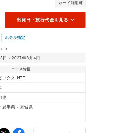
カード利用可
出発日・旅行代金を見る
ホテル指定
＞＞
月3日～2027年3月4日
コース情報
ピックス HTT
4
都他
／岩手県・宮城県
間