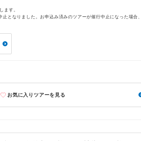
周りの音を気にせず、ガイドさんの説明をじっ
イヤホン
ができます。
します。
中止となりました。お申込み済みのツアーが催行中止になった場合
1名様から出発可能な個人型プランです。
催行
2名様から出発可能な個人型プランです。
催行
おひとり様限定でご参加いただけるコースです
参加限定
1名様1室利用でも追加料金がかからないコース
室同代金
ご夫婦限定でご参加いただけるコースです。
限定
女性限定でご参加いただけるコースです。
限定
お気に入りツアーを見る
ご参加にあたり年齢に制限があるコースです。
限あり
利用航空会社が指定なので、ご出発の計画にと
社指定
す。