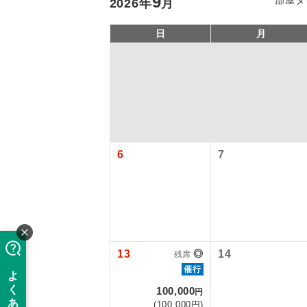
9
2026
年
月
日
月
6
7
アイ
添乗員
13
◎
14
残席
現地添乗
催行
100,000
円
バスガイ
(100,000円)