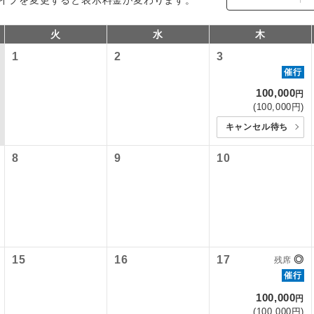
火
水
木
1
2
3
催行
100,000
円
(100,000円)
キャンセル待ち
8
9
10
コン
説明
往路出発空港（駅）から復路到着空港（駅）ま
同行
す。
現地到着空港（駅）から最終日出発空港（駅）
15
16
17
◎
残席
員同行
同行します。
催行
100,000
円
バスガイドが乗務し、車内での観光案内があり
ド乗務
(100,000円)