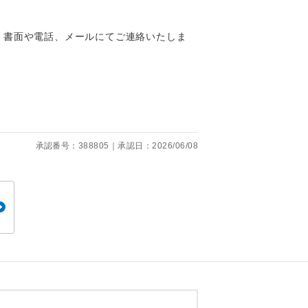
くり聞くこと
、書面や電話、メールにてご連絡いたしま
。
です。
承認番号：388805｜承認日：2026/06/08
ても便利で