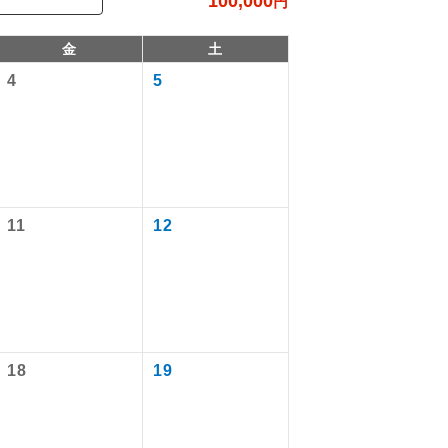
100,000
円
金
土
4
5
11
12
で同行しま
まで添乗員が
18
19
ます。