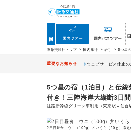
国内
国内ツアー
国内バスツアー
>
>
>
阪急交通社トップ
国内旅行
岩手
5つ星
重要なお知らせ
ウェブサービス休止のお知
5つ星の宿（1泊目）と伝統
付き！三陸海岸大縦断3日間
往路新幹線グリーン車利用（東京駅→仙台
2日目昼食 ウニ（100g）丼いくら（20ｇ）添え