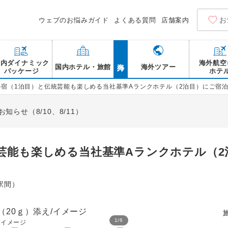
お
ウェブのお悩みガイド
よくある質問
店舗案内
海外
国内ダイナミック
海外航空
国内ホテル・旅館
海外ツアー
パッケージ
ホテ
の宿（1泊目）と伝統芸能も楽しめる当社基準Aランクホテル（2泊目）にご宿泊
らせ（8/10、8/11）
芸能も楽しめる当社基準Aランクホテル（2
駅間）
1
/
6
/イメージ
1日目昼食 フカヒレ丼/イ