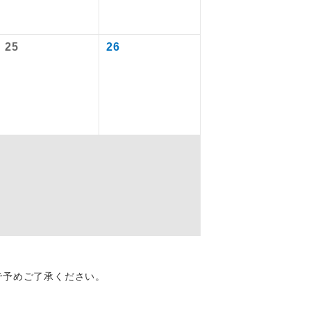
25
26
を訪ねるコー
配はいりませ
で予めご了承ください。
す。