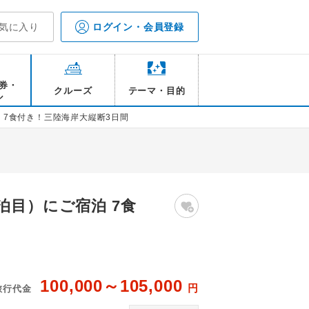
気に入り
ログイン・会員登録
券・
クルーズ
テーマ・目的
ル
 7食付き！三陸海岸大縦断3日間
泊目）にご宿泊 7食
100,000～105,000
円
旅行代金
メージ
1日