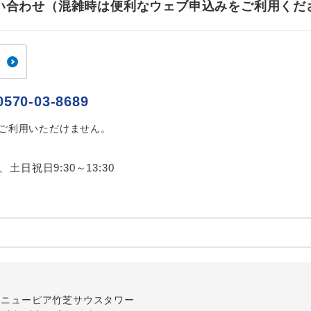
お問い合わせ（混雑時は便利なウェブ申込みをご利用くだ
ご紹介するホテルを指定したコースです。
指定
おひとり様でバス席を2席利⽤できます。
ス2席利用
0570-03-8689
はご利用いただけません。
0、土日祝日9:30～13:30
内
-1 ニューピア竹芝サウスタワー