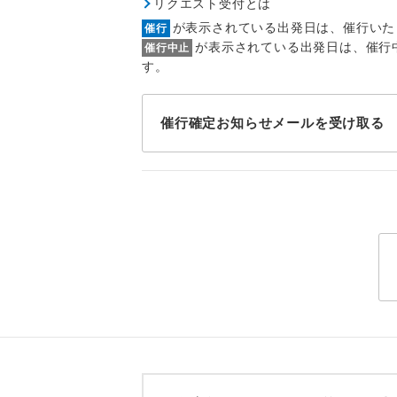
リクエスト受付とは
トラベル
が表示されている出発日は、催行いた
催行
が表示されている出発日は、催行
催行中止
1名様
す。
2名様
催行確定お知らせメールを受け取る
おひとり様
1名様1
ご夫婦
女性
年齢制
航空会