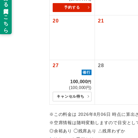
予約する
新コ
20
21
世界
絶
温
27
28
催行
露天
100,000
円
(100,000円)
大浴
キャンセル待ち
全食事
※この料金は 2026年8月06日 時点に算
※空席情報は随時変動しますので目安とし
お部
◎余裕あり ◯残席あり △残席わずか