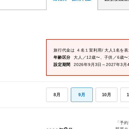
旅行代金は
４名１室
利用/ 大人1名を
年齢区分
大人／12歳〜、子供／6歳〜
設定期間
2026年9月3日～2027年3月
8月
9月
10月
「予約
部屋タ