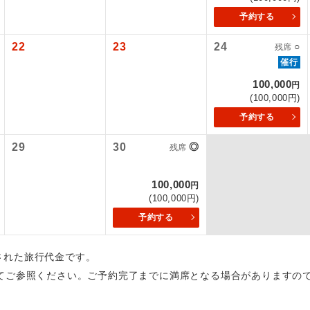
予約する
初登場のコースです。
ース
22
23
24
○
残席
ユネスコに登録されている文化遺産や自然遺産
催行
遺産
スです。
100,000
円
(100,000円)
絶景スポットに立ち寄るコースです。
景
予約する
温泉地にも宿泊するコースです。
泉
29
30
◎
残席
ご宿泊ホテルに露天風呂が付いています。
風呂
100,000
円
(100,000円)
ご宿泊ホテルに大浴場が付いています。
場
予約する
全てのお食事が付いていますので、お食事の心
付き
ん。（機内食を除く）
出された旅行代金です。
てご参照ください。ご予約完了までに満席となる場合がありますの
お部屋にてゆっくりとお召し上がりいただけま
屋食