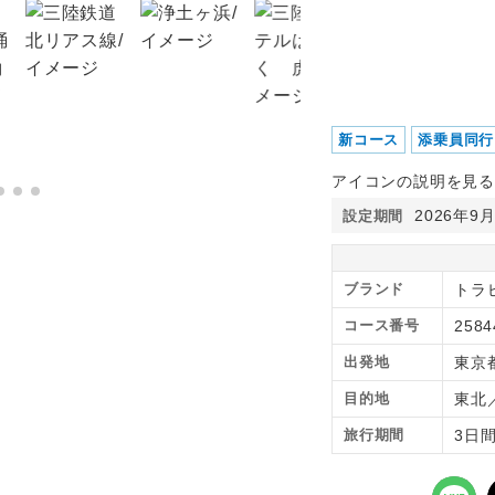
新コース
添乗員同行
アイコンの説明を見る
2026年9
設定期間
ブランド
トラ
コース番号
2584
出発地
東京
目的地
東北
旅行期間
3日