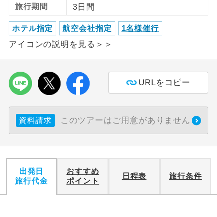
旅行期間
3日間
利用航空会社が指定なので、ご出発の計
航空会社指定
ホテル指定
航空会社指定
1名様催行
画にとても便利です。
アイコンの説明を見る＞＞
ご紹介するホテルを指定したコースで
ホテル指定
す。
URLをコピー
おひとり様バ
おひとり様でバス席を2席利⽤できま
ス2席利用
す。
このツアーはご用意がありません
資料請求
出発日
おすすめ
日程表
旅行条件
旅行代金
ポイント