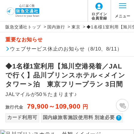
【国内旅客施設使用料について】
ログイン
メニュー
会員登録
>
>
>
阪急交通社トップ
国内旅行
東京
◆1名様1室利用【旭川
旅行代金に国内旅客施設使用料は含まれてお
アイコン
説明
重要なお知らせ
りません。別途お支払いが必要となります。
往路出発空港（駅）から復路到着空港
ウェブサービス休止のお知らせ（8/10、8/11）
添乗員同行
旭川往復：大人720円、子供360円
（駅）まで同行します。
羽田往復：大人900円、子供440円
◆1名様1室利用【旭川空港発着／JAL
現地添乗員同
現地到着空港（駅）から最終日出発空港
行
（駅）まで添乗員が同行します。
で行く】品川プリンスホテル＜メイン
タワー＞泊 東京フリープラン 3日間
バスガイド乗
バスガイドが乗務し、車内での観光案内
務
JALマイルが50％たまります♪
があります。
79,900～109,900
円
旅行代金
新コース
初登場のコースです。
カード利用可
国内線旅客施設使用料 別途必要
ユネスコに登録されている文化遺産や自
世界遺産
然遺産を訪ねるコースです。