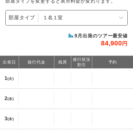
部屋タイプを変更すると表示料金が変わります。
部屋タイプ
9
月出発のツアー最安値
84,900
円
催行状況
出発日
旅行代金
残席
予約
割引
1
(火)
2
(水)
3
(木)