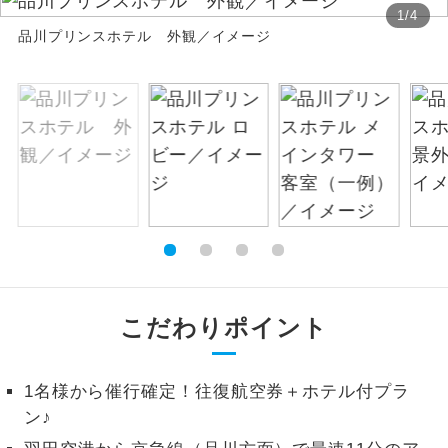
1
/
4
絶景
品川プリンスホテル 外観／イメージ
絶景スポットに立ち寄るコースです。
温泉
温泉地にも宿泊するコースです。
ご宿泊ホテルに露天風呂が付いていま
露天風呂
す。
大浴場
ご宿泊ホテルに大浴場が付いています。
全てのお食事が付いていますので、お食
全食事付き
事の心配はいりません。（機内食を除
く）
こだわりポイント
お部屋にてゆっくりとお召し上がりいた
お部屋食
だけます。
1名様から催行確定！往復航空券＋ホテル付プラ
トラベルイヤ
周りの音を気にせず、ガイドさんの説明
ン♪
ホン
をじっくり聞くことができます。