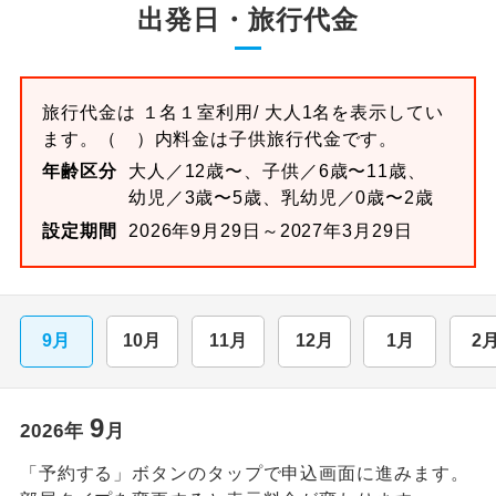
出発日・旅行代金
旅行代金は
１名１室
利用/ 大人1名を表示してい
ます。
（ ）内料金は子供旅行代金です。
年齢区分
大人／12歳〜、子供／6歳〜11歳、
幼児／3歳〜5歳、乳幼児／0歳〜2歳
設定期間
2026年9月29日～2027年3月29日
9月
10月
11月
12月
1月
2
9
2026
年
月
「予約する」ボタンのタップで申込画面に進みます。