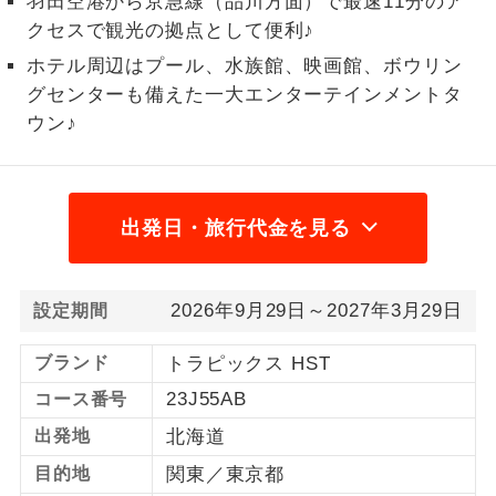
羽田空港から京急線（品川方面）で最速11分のア
クセスで観光の拠点として便利♪
1名様から出発可能な個人型プランで
1名様催行
す。
ホテル周辺はプール、水族館、映画館、ボウリン
グセンターも備えた一大エンターテインメントタ
2名様から出発可能な個人型プランで
2名様催行
ウン♪
す。
おひとり様参
おひとり様限定でご参加いただけるコー
加限定
スです。
出発日・旅行代金を見る
1名様1室同代
1名様1室利用でも追加料金がかからない
金
コースです。
2026年9月29日～2027年3月29日
設定期間
ご夫婦限定でご参加いただけるコースで
ご夫婦限定
す。
ブランド
トラピックス HST
23J55AB
コース番号
女性限定でご参加いただけるコースで
女性限定
す。
出発地
北海道
ご参加にあたり年齢に制限があるコース
目的地
関東／東京都
年齢制限あり
です。