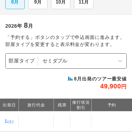
8月
9月
10月
11月
8
2026
年
月
「予約する」ボタンのタップで申込画面に進みます。
部屋タイプを変更すると表示料金が変わります。
部屋タイプ
8
月出発のツアー最安値
49,900
円
催行状況
出発日
旅行代金
残席
予約
割引
1
(土)