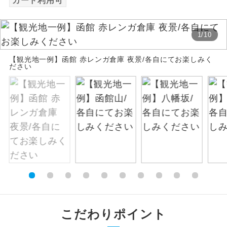
カード利用可
絶景
絶景スポットに立ち寄るコースです。
1
/
10
温泉
温泉地にも宿泊するコースです。
【観光地一例】函館 赤レンガ倉庫 夜景/各自にてお楽しみく
ださい
ご宿泊ホテルに露天風呂が付いていま
露天風呂
す。
大浴場
ご宿泊ホテルに大浴場が付いています。
全てのお食事が付いていますので、お食
全食事付き
事の心配はいりません。（機内食を除
く）
お部屋にてゆっくりとお召し上がりいた
お部屋食
だけます。
トラベルイヤ
周りの音を気にせず、ガイドさんの説明
こだわりポイント
ホン
をじっくり聞くことができます。