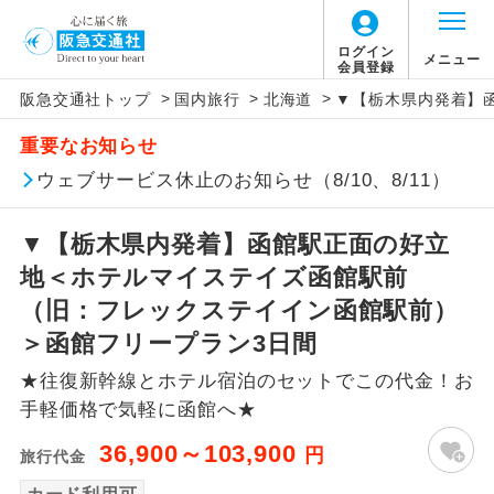
ログイン
メニュー
会員登録
>
>
>
阪急交通社トップ
国内旅行
北海道
▼【栃木県内発着】
アイコン
説明
重要なお知らせ
往路出発空港（駅）から復路到着空港
ウェブサービス休止のお知らせ（8/10、8/11）
添乗員同行
（駅）まで同行します。
▼【栃木県内発着】函館駅正面の好立
現地添乗員同
現地到着空港（駅）から最終日出発空港
行
（駅）まで添乗員が同行します。
地＜ホテルマイステイズ函館駅前
（旧：フレックステイイン函館駅前）
バスガイド乗
バスガイドが乗務し、車内での観光案内
＞函館フリープラン3日間
務
があります。
★往復新幹線とホテル宿泊のセットでこの代金！お
新コース
初登場のコースです。
手軽価格で気軽に函館へ★
36,900～103,900
円
旅行代金
ユネスコに登録されている文化遺産や自
世界遺産
然遺産を訪ねるコースです。