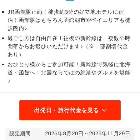
1名様から出発可能な個人型プランで
JR函館駅正面！徒歩約3分の好立地ホテルに宿
1名様催行
す。
泊！函館駅はもちろん函館朝市やベイエリアも徒
歩圏内♪
2名様から出発可能な個人型プランで
2名様催行
す。
過ごし方は自由自在！往復の新幹線は、複数の時
間帯からお選びいただけます♪（※一部割増代金
おひとり様参
おひとり様限定でご参加いただけるコー
あり）
加限定
スです。
おひとり様からご参加可能！新幹線で気軽に北海
道・函館へ！北国ならではの絶景やグルメを堪能
1名様1室同代
1名様1室利用でも追加料金がかからない
金
コースです。
♪
ご夫婦限定でご参加いただけるコースで
ご夫婦限定
す。
出発日・旅行代金を見る
女性限定でご参加いただけるコースで
女性限定
す。
2026年8月20日～2026年11月29日
ご参加にあたり年齢に制限があるコース
設定期間
年齢制限あり
です。