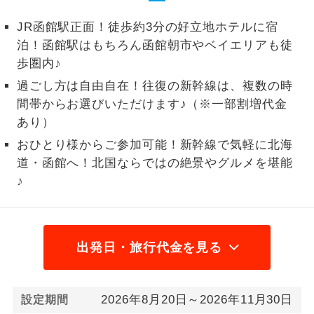
1名様から出発可能な個人型プランで
JR函館駅正面！徒歩約3分の好立地ホテルに宿
1名様催行
す。
泊！函館駅はもちろん函館朝市やベイエリアも徒
歩圏内♪
2名様から出発可能な個人型プランで
2名様催行
す。
過ごし方は自由自在！往復の新幹線は、複数の時
間帯からお選びいただけます♪（※一部割増代金
おひとり様参
おひとり様限定でご参加いただけるコー
あり）
加限定
スです。
おひとり様からご参加可能！新幹線で気軽に北海
道・函館へ！北国ならではの絶景やグルメを堪能
1名様1室同代
1名様1室利用でも追加料金がかからない
金
コースです。
♪
ご夫婦限定でご参加いただけるコースで
ご夫婦限定
す。
出発日・旅行代金を見る
女性限定でご参加いただけるコースで
女性限定
す。
2026年8月20日～2026年11月30日
ご参加にあたり年齢に制限があるコース
設定期間
年齢制限あり
です。