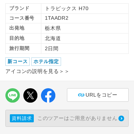
ブランド
トラピックス H70
利用航空会社が指定なので、ご出発の計
航空会社指定
1TAADR2
コース番号
画にとても便利です。
出発地
栃木県
ご紹介するホテルを指定したコースで
ホテル指定
す。
目的地
北海道
旅行期間
2日間
おひとり様バ
おひとり様でバス席を2席利⽤できま
ス2席利用
す。
新コース
ホテル指定
アイコンの説明を見る＞＞
URLをコピー
このツアーはご用意がありません
資料請求