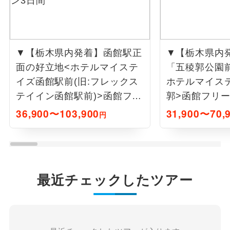
▼【栃木県内発着】函館駅正
▼【栃木県内
面の好立地<ホテルマイステ
「五稜郭公園前
イズ函館駅前(旧:フレックス
ホテルマイス
テイイン函館駅前)>函館フリ
郭>函館フリー
ープラン3日間
36,900〜103,900
31,900〜70,
円
最近チェックしたツアー