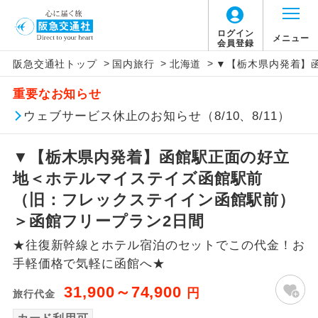
ログイン
メニュー
会員登録
>
>
>
阪急交通社トップ
国内旅行
北海道
▼【栃木県内発着】
アイコン
説明
重要なお知らせ
往路出発空港（駅）から復路到着空港
ウェブサービス休止のお知らせ（8/10、8/11）
添乗員同行
（駅）まで同行します。
▼【栃木県内発着】函館駅正面の好立
現地添乗員同
現地到着空港（駅）から最終日出発空港
行
（駅）まで添乗員が同行します。
地＜ホテルマイステイズ函館駅前
（旧：フレックステイイン函館駅前）
バスガイド乗
バスガイドが乗務し、車内での観光案内
＞函館フリープラン2日間
務
があります。
★往復新幹線とホテル宿泊のセットでこの代金！お
新コース
初登場のコースです。
手軽価格で気軽に函館へ★
31,900～74,900
円
旅行代金
ユネスコに登録されている文化遺産や自
世界遺産
然遺産を訪ねるコースです。