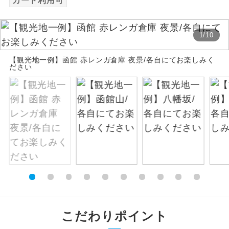
カード利用可
絶景
絶景スポットに立ち寄るコースです。
1
/
10
温泉
温泉地にも宿泊するコースです。
【観光地一例】函館 赤レンガ倉庫 夜景/各自にてお楽しみく
ださい
ご宿泊ホテルに露天風呂が付いていま
露天風呂
す。
大浴場
ご宿泊ホテルに大浴場が付いています。
全てのお食事が付いていますので、お食
全食事付き
事の心配はいりません。（機内食を除
く）
お部屋にてゆっくりとお召し上がりいた
お部屋食
だけます。
トラベルイヤ
周りの音を気にせず、ガイドさんの説明
こだわりポイント
ホン
をじっくり聞くことができます。