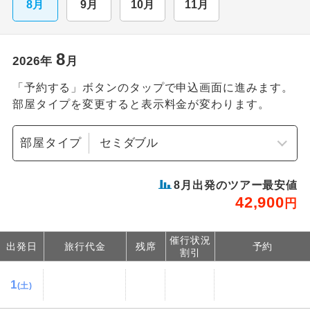
8月
9月
10月
11月
8
2026
年
月
「予約する」ボタンのタップで申込画面に進みます。
部屋タイプを変更すると表示料金が変わります。
部屋タイプ
8
月出発のツアー最安値
42,900
円
催行状況
出発日
旅行代金
残席
予約
割引
1
(土)