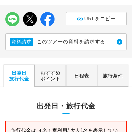
利用航空会社が指定なので、ご出発の計
航空会社指定
URLをコピー
画にとても便利です。
ご紹介するホテルを指定したコースで
ホテル指定
す。
このツアーの資料を請求する
資料請求
おひとり様バ
おひとり様でバス席を2席利⽤できま
ス2席利用
す。
出発日
おすすめ
日程表
旅行条件
旅行代金
ポイント
出発日・旅行代金
旅行代金は
４名１室
利用/ 大人1名を表示してい