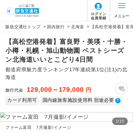
【国内旅客施設使用料について】
ログイン
メニュー
会員登録
>
>
>
阪急交通社トップ
国内旅行
北海道
【高松空港発着】富
旅行代金に国内旅客施設使用料は含まれてお
アイコン
説明
りません。別途お支払いが必要となります。
【高松空港発着】富良野・美瑛・十勝・
往路出発空港（駅）から復路到着空港
添乗員同行
羽田空港：大人1,800円、子供1,800円、幼児
小樽・札幌・旭山動物園 ベストシーズ
（駅）まで同行します。
1,800円
ン北海道いいとこどり4日間
2026/10/6〜2027/6/4 羽田空港：大人2,320
現地添乗員同
現地到着空港（駅）から最終日出発空港
都道府県魅力度ランキング17年連続第1位(注1)の北
行
（駅）まで添乗員が同行します。
円、子供2,320円、幼児2,320円
海道
2027/6/5〜 羽田空港：大人2,360円、子供
バスガイド乗
バスガイドが乗務し、車内での観光案内
129,000～179,000
円
2,360円、幼児2,360円
旅行代金
務
があります。
新千歳空港往復：大人740円、子供740円、幼
カード利用可
国内線旅客施設使用料 別途必要
児740円
新コース
初登場のコースです。
1
/
10
ユネスコに登録されている文化遺産や自
世界遺産
ファーム富田 7月撮影/イメージ
然遺産を訪ねるコースです。