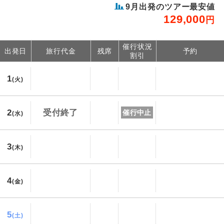
9
月出発のツアー最安値
129,000
円
催行状況
出発日
旅行代金
残席
予約
割引
1
(火)
2
受付終了
催行中止
(水)
3
(木)
4
(金)
5
(土)