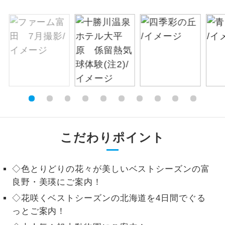
絶景
絶景スポットに立ち寄るコースです。
温泉
温泉地にも宿泊するコースです。
ご宿泊ホテルに露天風呂が付いていま
露天風呂
す。
大浴場
ご宿泊ホテルに大浴場が付いています。
全てのお食事が付いていますので、お食
こだわりポイント
全食事付き
事の心配はいりません。（機内食を除
く）
◇色とりどりの花々が美しいベストシーズンの富
お部屋にてゆっくりとお召し上がりいた
お部屋食
良野・美瑛にご案内！
だけます。
◇花咲くベストシーズンの北海道を4日間でぐる
トラベルイヤ
周りの音を気にせず、ガイドさんの説明
っとご案内！
ホン
をじっくり聞くことができます。