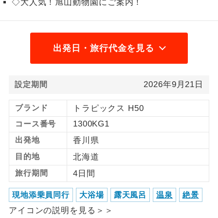
◇大人気！旭山動物園にご案内！
1名様から出発可能な個人型プランで
1名様催行
す。
2名様から出発可能な個人型プランで
出発日・旅行代金を見る
2名様催行
す。
おひとり様参
おひとり様限定でご参加いただけるコー
2026年9月21日
設定期間
加限定
スです。
ブランド
トラピックス H50
1名様1室同代
1名様1室利用でも追加料金がかからない
金
1300KG1
コース番号
コースです。
出発地
香川県
ご夫婦限定でご参加いただけるコースで
ご夫婦限定
目的地
北海道
す。
旅行期間
4日間
女性限定でご参加いただけるコースで
女性限定
す。
現地添乗員同行
大浴場
露天風呂
温泉
絶景
ご参加にあたり年齢に制限があるコース
アイコンの説明を見る＞＞
年齢制限あり
です。