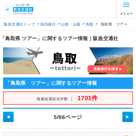
メニュー
>
>
>
>
阪急交通社トップ
国内旅行
山陰・山陽
鳥取
鳥取県 ツアー
「鳥取県 ツアー」に関するツアー情報｜阪急交通社
「鳥取県 ツアー」に関するツアー情報
1701件
｜
検索結果該当件数
5/86ページ
◀
▶