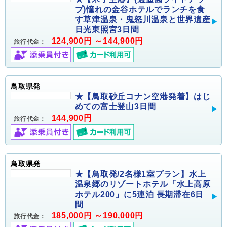
プ)憧れの金谷ホテルでランチを食
す草津温泉・鬼怒川温泉と世界遺産
日光東照宮3日間
124,900円 ～144,900円
旅行代金：
鳥取県発
★【鳥取砂丘コナン空港発着】はじ
めての富士登山3日間
144,900円
旅行代金：
鳥取県発
★【鳥取発/2名様1室プラン】水上
温泉郷のリゾートホテル「水上高原
ホテル200」に5連泊 長期滞在6日
間
185,000円 ～190,000円
旅行代金：