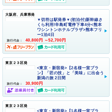
大阪府、兵庫県発
▼切符は駅発券▼(初泊付)新幹線さ
くら利用!辛島町電停下車4分<熊本
ワシントンホテルプラザ>熊本フリ
ー1泊4日
40,800円 ～52,700円
旅行代金：
東京２３区発
<東京・新宿発>【2名様一室プラ
ン】「匠の技」と「美味」に出会う
新潟の旅 2日間
30,900円
旅行代金：
東京２３区発
<東京・新宿発>【1名様一室プラ