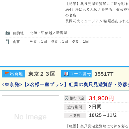
【絶景】奥只見湖遊覧船にて錦を彩る
約4万坪にも及ぶ広さを誇る、彌彦神
の名所
長岡花火ミュージアム!臨場感あふれ
北陸・甲信越／新潟県
目的地
朝食：1回 昼食：1回 夕食：1回
食事
東京２３区
35517T
出発地
コース番号
<東京発>【2名様一室プラン】紅葉の奥只見遊覧船・弥彦
34,900円
旅行代金
2日間
旅行期間
10/25～11/2
出発日
【絶景】奥只見湖遊覧船にて錦を彩る