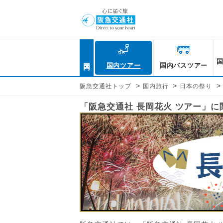
国内
国内ツアー
国内バスツアー
>
>
>
阪急交通社トップ
国内旅行
日本の祭り
「阪急交通社 長岡花火 ツアー」