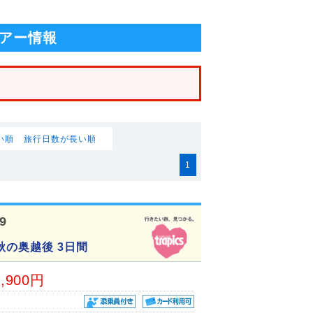
アー情報
い順
旅行日数が長い順
1
9
の奥越後 3日間
4,900円