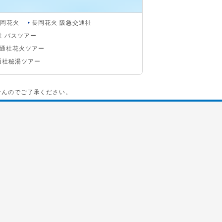
長岡花火
長岡花火 阪急交通社
社 バスツアー
通社花火ツアー
通社秘湯ツアー
せんのでご了承ください。