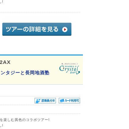
!
62AX
ァンタジーと長岡地酒塾
を楽しむ異色のコラボツアー!
!