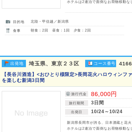
ホテルは2連泊で面倒なお荷物移動なし
北陸・甲信越／新潟県
目的地
朝食：2回 昼食：1回 夕食：2回
食事
埼玉県、東京２３区
416
出発地
コース番号
【長谷川酒造】<おひとり様限定>長岡花火ハロウィンフ
を楽しむ新潟3日間
86,000円
旅行代金
3日間
旅行期間
10/24～10/24
出発日
新潟県長岡市が誇る、日本酒蔵と花火
ホテルは2連泊で面倒なお荷物移動なし