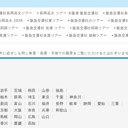
通社長岡花火ツアー
長岡花火 ツアー 大阪発 阪急交通社
阪急交通社
岡花火 2026
阪急交通社菫ツアー
阪急交通社のツアー
阪急交通
 四国ツアー
阪急交通社 佐渡 ツアー
阪急交通社四国ツアー
阪急交
尾瀬ツアー
阪急交通社佐渡ツアー
阪急交通社 箱根ツアー
阪急交
中に必ずしも同じ角度・高度・天候での風景をご覧いただけるとはかぎりま
岩手
宮城
秋田
山形
福島
栃木
群馬
埼玉
東京
千葉
神奈川
新潟
富山
石川
福井
長野
岐阜
静岡
愛知
三重
京都
大阪
奈良
兵庫
和歌山
島根
岡山
広島
山口
香川
愛媛
高知