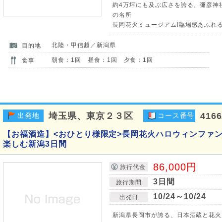
約4万坪にも及ぶ広さを誇る、彌彦神
の名所
長岡花火ミュージアム!臨場感あふれ
北陸・甲信越／新潟県
目的地
朝食：1回 昼食：1回 夕食：1回
食事
埼玉県、東京２３区
416
出発地
コース番号
【お福酒造】<おひとり様限定>長岡花火ハロウィンファ
楽しむ新潟3日間
86,000円
旅行代金
3日間
旅行期間
10/24～10/24
出発日
新潟県長岡市が誇る、日本酒蔵と花火