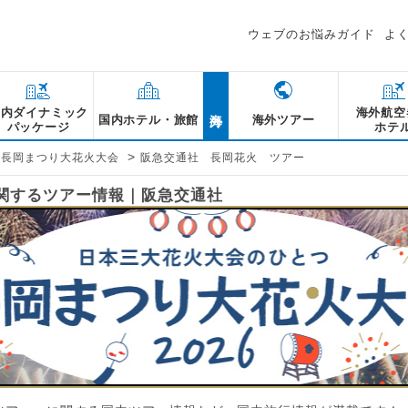
ウェブのお悩みガイド
よ
海外
国内ダイナミック
海外航空
国内ホテル・旅館
海外ツアー
パッケージ
ホテ
>
長岡まつり大花火大会
阪急交通社 長岡花火 ツアー
に関するツアー情報｜阪急交通社