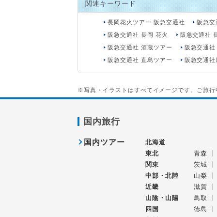
関連キーワード
長岡花火ツアー 阪急交通社
阪急交
阪急交通社 長岡 花火
阪急交通社 長
阪急交通社 酒蔵ツアー
阪急交通社
阪急交通社 直島ツアー
阪急交通社
※写真・イラストはすべてイメージです。ご旅行
国内旅行
国内ツアー
北海道
東北
青森
関東
茨城
中部・北陸
山梨
近畿
滋賀
山陰・山陽
鳥取
四国
徳島