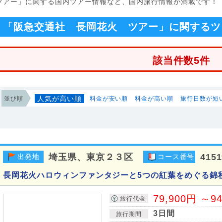
 ツアー」に関する国内ツアー情報など、国内旅行情報が満載です！
「阪急交通社 長岡花火 ツアー」に関するツ
該当件数5件
人気が高い順
並び順
料金が安い順
料金が高い順
旅行日数が短
埼玉県、東京２３区
4151
出発地
コース番号
長岡花火ハロウィンファンタジーと5つの紅葉をめぐる錦秋
79,900円 ～9
旅行代金
3日間
旅行期間