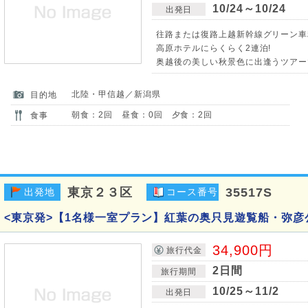
10/24～10/24
出発日
往路または復路上越新幹線グリーン車
高原ホテルにらくらく2連泊!
奥越後の美しい秋景色に出逢うツアー
北陸・甲信越／新潟県
目的地
朝食：2回 昼食：0回 夕食：2回
食事
東京２３区
35517S
出発地
コース番号
<東京発>【1名様一室プラン】紅葉の奥只見遊覧船・弥彦
34,900円
旅行代金
2日間
旅行期間
10/25～11/2
出発日