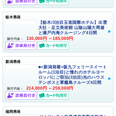
栃木県発
【栃木/3泊目玉造国際ホテル】出雲
大社・足立美術館 山陰山陽大周遊
と瀬戸内海クルージング4日間
130,000円 ～185,000円
旅行代金：
新潟県発
■<新潟発着>阪九フェリースイート
ルーム(1泊目)と憧れのホテルヨー
ロッパにご宿泊(3泊目)光のハウス
テンボスと軍艦島クルーズ4日間
214,000円 ～259,000円
旅行代金：
福岡県発