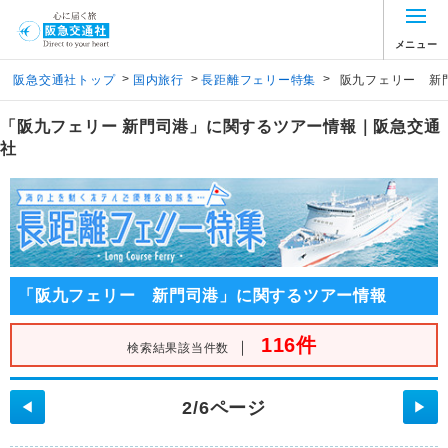
メニュー
>
>
>
阪急交通社トップ
国内旅行
長距離フェリー特集
阪九フェリー 新
「阪九フェリー 新門司港」に関するツアー情報｜阪急交通
社
「阪九フェリー 新門司港」に関するツアー情報
116件
｜
検索結果該当件数
2/6ページ
◀
▶