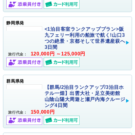
静岡県発
<1泊目客室ランクアッププラン>阪
九フェリー利用の船旅で航く!山口3
つの絶景・京都そして世界遺産萩へ
3日間
120,000円 ～125,000円
旅行代金：
群馬県発
【群馬/2泊目ランクアップ/3泊目ホ
テル一畑】出雲大社・足立美術館
山陰山陽大周遊と瀬戸内海クルージ
ング4日間
150,000円
旅行代金：