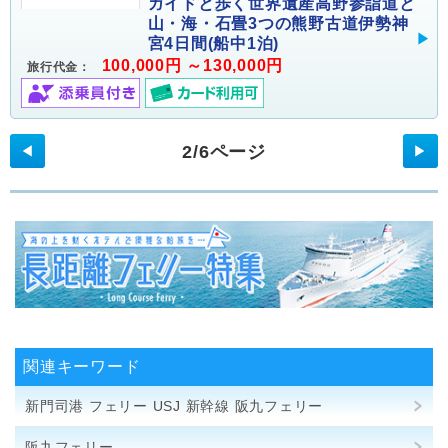
ガイドと歩く世界遺産高野参詣道と
山・海・石畳3つの熊野古道伊勢神
宮4日間(船中1泊)
100,000円 ～130,000円
旅行代金：
2/6ページ
◀
▶
関連キーワード
新門司港 フェリー USJ 新幹線 阪九フェリー
阪九フェリー