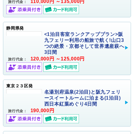
110,000円 ～135,000円
旅行代金：
静岡県発
<1泊目客室ランクアッププラン>阪
九フェリー利用の船旅で航く!山口3
つの絶景・京都そして世界遺産萩へ
3日間
120,000円 ～125,000円
旅行代金：
東京２３区発
名湯別府温泉(2泊目)と阪九フェリ
ースイートルームに泊まる(1泊目)
西日本紅葉めぐり4日間
190,000円
旅行代金：