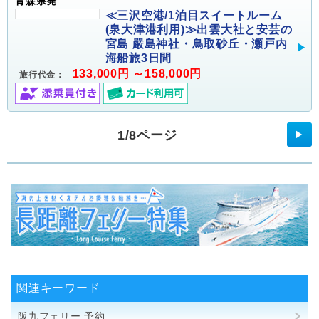
青森県発
≪三沢空港/1泊目スイートルーム
(泉大津港利用)≫出雲大社と安芸の
宮島 嚴島神社・鳥取砂丘・瀬戸内
海船旅3日間
133,000円 ～158,000円
旅行代金：
1/8ページ
▶
関連キーワード
阪九フェリー 予約