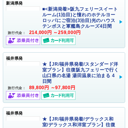
新潟県発
■<新潟発着>阪九フェリースイート
ルーム(1泊目)と憧れのホテルヨー
ロッパにご宿泊(3泊目)光のハウス
テンボスと軍艦島クルーズ4日間
214,000円 ～259,000円
旅行代金：
福井県発
★【JR/福井県発着/スタンダード洋
室プラン】往復阪九フェリーで行く
山口県の名湯 湯田温泉に泊まる 4
日間
89,800円 ～97,800円
旅行代金：
福井県発
★【JR/福井県発着/デラックス和
室/デラックス和洋室プラン】往復