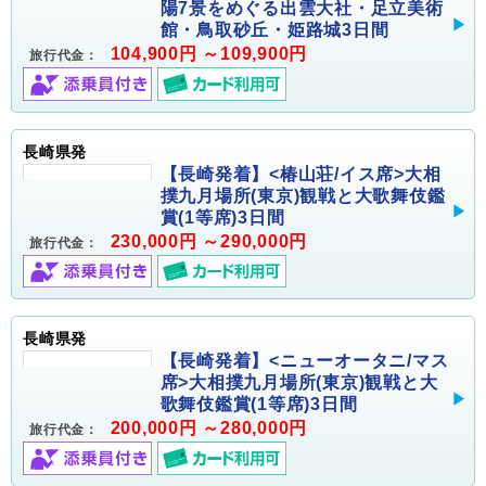
陽7景をめぐる出雲大社・足立美術
館・鳥取砂丘・姫路城3日間
104,900円 ～109,900円
旅行代金：
長崎県発
【長崎発着】<椿山荘/イス席>大相
撲九月場所(東京)観戦と大歌舞伎鑑
賞(1等席)3日間
230,000円 ～290,000円
旅行代金：
長崎県発
【長崎発着】<ニューオータニ/マス
席>大相撲九月場所(東京)観戦と大
歌舞伎鑑賞(1等席)3日間
200,000円 ～280,000円
旅行代金：