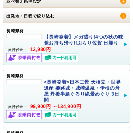
並べ替え条件設定
出発地・日程で絞り込む
長崎県発
【長崎発着】メガ盛り!4つの秋の味
覚お持ち帰り!!ぶらり佐賀 日帰り
12,980円
旅行代金：
長崎県発
<長崎発着>日本三景 天橋立・世界
遺産 姫路城・城崎温泉・伊根の舟
屋 丹後半島ぐるり絶景めぐり 3日
間
99,900円 ～134,900円
旅行代金：