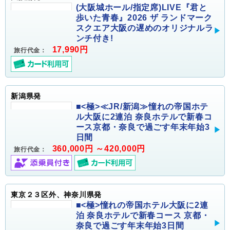
(大阪城ホール/指定席)LIVE『君と
歩いた青春』2026 ザ ランドマーク
スクエア大阪の遅めのオリジナルラ
ンチ付き!
17,990円
旅行代金：
新潟県発
■<極>≪JR/新潟≫憧れの帝国ホテ
ル大阪に2連泊 奈良ホテルで新春コ
ース京都・奈良で過ごす年末年始3
日間
360,000円 ～420,000円
旅行代金：
東京２３区外、神奈川県発
■<極>憧れの帝国ホテル大阪に2連
泊 奈良ホテルで新春コース 京都・
奈良で過ごす年末年始3日間