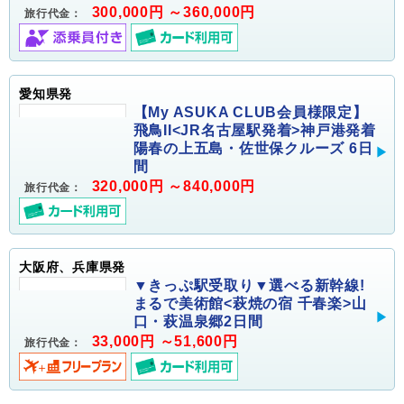
300,000円 ～360,000円
旅行代金：
愛知県発
【My ASUKA CLUB会員様限定】
飛鳥II<JR名古屋駅発着>神戸港発着
陽春の上五島・佐世保クルーズ 6日
間
320,000円 ～840,000円
旅行代金：
大阪府、兵庫県発
▼きっぷ駅受取り▼選べる新幹線!
まるで美術館<萩焼の宿 千春楽>山
口・萩温泉郷2日間
33,000円 ～51,600円
旅行代金：