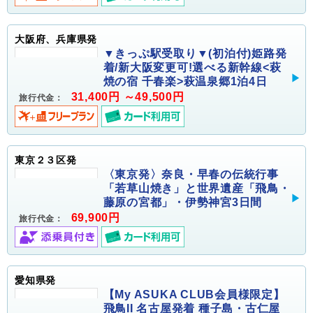
大阪府、兵庫県発
▼きっぷ駅受取り▼(初泊付)姫路発
着/新大阪変更可!選べる新幹線<萩
焼の宿 千春楽>萩温泉郷1泊4日
31,400円 ～49,500円
旅行代金：
東京２３区発
〈東京発〉奈良・早春の伝統行事
「若草山焼き」と世界遺産「飛鳥・
藤原の宮都」・伊勢神宮3日間
69,900円
旅行代金：
愛知県発
【My ASUKA CLUB会員様限定】
飛鳥II 名古屋発着 種子島・古仁屋