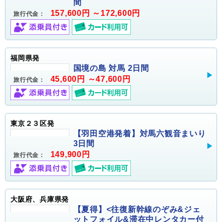
間
157,600円 ～172,600円
旅行代金：
福岡県発
国境の島 対馬 2日間
45,600円 ～47,600円
旅行代金：
東京２３区発
【羽田空港発着】対馬六観音まいり
3日間
149,900円
旅行代金：
大阪府、兵庫県発
【夏得】<往復新幹線のぞみ&ジェ
ットフォイル&滞在中レンタカー付