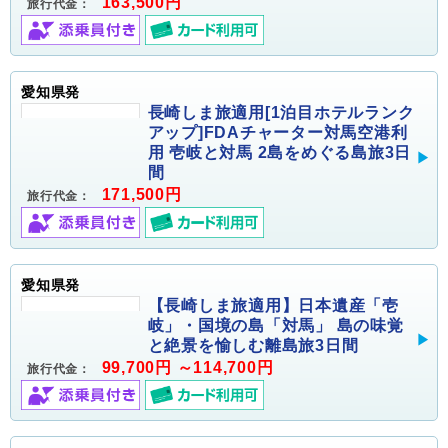
163,500円
旅行代金：
愛知県発
長崎しま旅適用[1泊目ホテルランク
アップ]FDAチャーター対馬空港利
用 壱岐と対馬 2島をめぐる島旅3日
間
171,500円
旅行代金：
愛知県発
【長崎しま旅適用】日本遺産「壱
岐」・国境の島「対馬」 島の味覚
と絶景を愉しむ離島旅3日間
99,700円 ～114,700円
旅行代金：