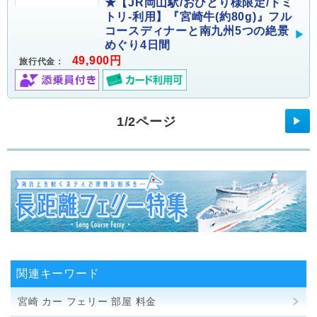
★【JR岡山駅/おひとり様限定/ドミ
トリ-利用】『宮崎牛(約80g)』フル
コースディナーと南九州5つの絶景
めぐり4日間
49,900円
旅行代金：
1/2ページ
▶
関連キーワード
宮崎 カー フェリー 部屋 料金