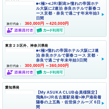
■<極>≪JR/新潟≫憧れの帝国ホテ
ル大阪に2連泊 奈良ホテルで新春コ
ース京都・奈良で過ごす年末年始3
日間
360,000円 ～420,000円
旅行代金：
東京２３区外、神奈川県発
■<極>憧れの帝国ホテル大阪に2連
泊 奈良ホテルで新春コース 京都・
奈良で過ごす年末年始3日間
300,000円 ～360,000円
旅行代金：
愛知県発
【My ASUKA CLUB会員様限定】
飛鳥II<JR名古屋駅発着>神戸港発着
陽春の上五島・佐世保クルーズ 6日
間