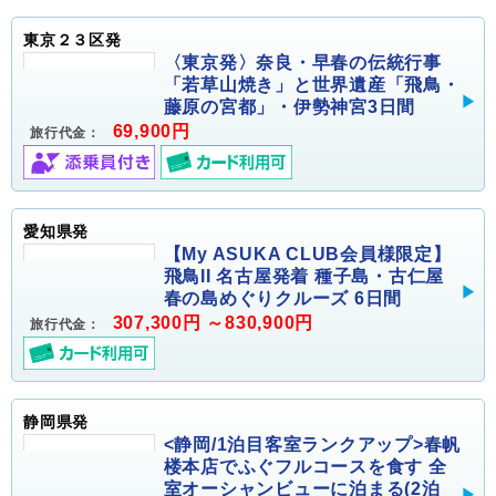
東京２３区発
〈東京発〉奈良・早春の伝統行事
「若草山焼き」と世界遺産「飛鳥・
藤原の宮都」・伊勢神宮3日間
69,900円
旅行代金：
愛知県発
【My ASUKA CLUB会員様限定】
飛鳥II 名古屋発着 種子島・古仁屋
春の島めぐりクルーズ 6日間
307,300円 ～830,900円
旅行代金：
静岡県発
<静岡/1泊目客室ランクアップ>春帆
楼本店でふぐフルコースを食す 全
室オーシャンビューに泊まる(2泊