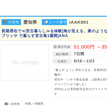
愛知県
IAAK801
出発地
コース番号
長期滞在で≪宮古暮らし≫を体験|海が見える、家のような
ブリッサ で暮らす宮古島1週間|ANA
51,000円 ～3
旅行代金
7日間
旅行期間
8/16～1/23
出発日
“暮らす”ように滞在できる、長期滞
機付!
滞在中「シギラ黄金温泉」入館券1回付
グジープールで楽しむ!
ANAおよび系列航空会社のフライト×
す
沖縄／沖縄県
目的地