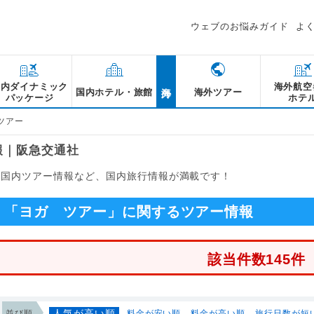
ウェブのお悩みガイド
よ
海外
国内ダイナミック
海外航空
国内ホテル・旅館
海外ツアー
パッケージ
ホテ
ツアー
報｜阪急交通社
る国内ツアー情報など、国内旅行情報が満載です！
「ヨガ ツアー」に関するツアー情報
該当件数145件
人気が高い順
並び順
料金が安い順
料金が高い順
旅行日数が短