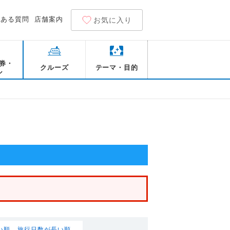
くある質問
店舗案内
お気に入り
券・
クルーズ
テーマ・目的
ル
い順
旅行日数が長い順