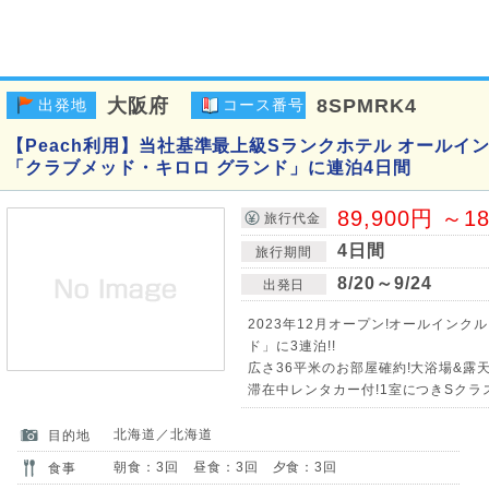
大阪府
8SPMRK4
出発地
コース番号
【Peach利用】当社基準最上級Sランクホテル オールイ
「クラブメッド・キロロ グランド」に連泊4日間
89,900円 ～1
旅行代金
4日間
旅行期間
8/20～9/24
出発日
2023年12月オープン!オールインク
ド」に3連泊!!
広さ36平米のお部屋確約!大浴場&露天
滞在中レンタカー付!1室につきSクラス(1
北海道／北海道
目的地
朝食：3回 昼食：3回 夕食：3回
食事