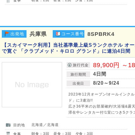
食事
兵庫県
8SPBRK4
出発地
コース番号
【スカイマーク利用】当社基準最上級Sランクホテル オ
で寛ぐ 「クラブメッド・キロロ グランド」に連泊4日間
89,900円 ～1
旅行代金
4日間
旅行期間
8/20～9/24
出発日
2023年12月オープン!オールインク
ド」に3連泊!!
広さ36平米のお部屋確約!大浴場&露天
滞在中レンタカー付!1室につきSクラス(1
北海道／北海道
目的地
朝食：3回 昼食：3回 夕食：3回
食事