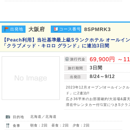
大阪府
8SPMRK3
出発地
コース番号
【Peach利用】当社基準最上級Sランクホテル オールイ
「クラブメッド・キロロ グランド」に連泊3日間
69,900円 ～1
旅行代金
3日間
旅行期間
8/24～9/12
出発日
2023年12月オープン!オールインク
ド」に2連泊!!
広さ36平米のお部屋確約!大浴場&露天
滞在中レンタカー付!1室につきSクラス(1
北海道／北海道
目的地
朝食：2回 昼食：2回 夕食：2回
食事