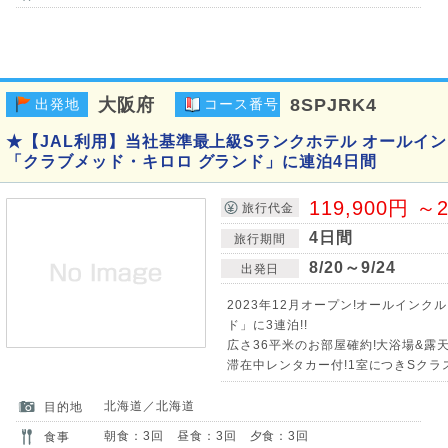
大阪府
8SPJRK4
出発地
コース番号
★【JAL利用】当社基準最上級Sランクホテル オールイ
「クラブメッド・キロロ グランド」に連泊4日間
119,900円 ～2
旅行代金
4日間
旅行期間
8/20～9/24
出発日
2023年12月オープン!オールインク
ド」に3連泊!!
広さ36平米のお部屋確約!大浴場&露天
滞在中レンタカー付!1室につきSクラス(1
北海道／北海道
目的地
朝食：3回 昼食：3回 夕食：3回
食事