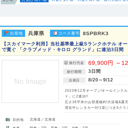
兵庫県
8SPBRK3
出発地
コース番号
【スカイマーク利用】当社基準最上級Sランクホテル オ
で寛ぐ 「クラブメッド・キロロ グランド」に連泊3日間
69,900円 ～1
旅行代金
3日間
旅行期間
8/20～9/12
出発日
2023年12月オープン!オールインク
ド」に2連泊!!
広さ36平米のお部屋確約!大浴場&露天
滞在中レンタカー付!1室につきSクラス(1
北海道／北海道
目的地
朝食：2回 昼食：2回 夕食：2回