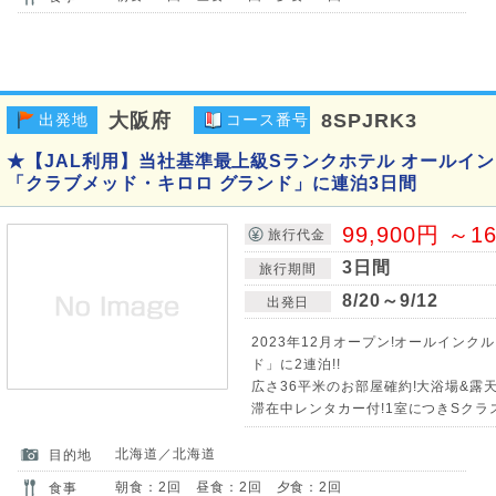
大阪府
8SPJRK3
出発地
コース番号
★【JAL利用】当社基準最上級Sランクホテル オールイ
「クラブメッド・キロロ グランド」に連泊3日間
99,900円 ～1
旅行代金
3日間
旅行期間
8/20～9/12
出発日
2023年12月オープン!オールインク
ド」に2連泊!!
広さ36平米のお部屋確約!大浴場&露天
滞在中レンタカー付!1室につきSクラス(1
北海道／北海道
目的地
朝食：2回 昼食：2回 夕食：2回
食事