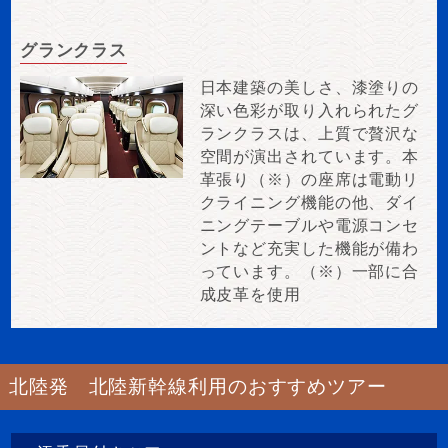
グランクラス
日本建築の美しさ、漆塗りの
深い色彩が取り入れられたグ
ランクラスは、上質で贅沢な
空間が演出されています。本
革張り（※）の座席は電動リ
クライニング機能の他、ダイ
ニングテーブルや電源コンセ
ントなど充実した機能が備わ
っています。（※）一部に合
成皮革を使用
北陸発 北陸新幹線利用のおすすめツアー