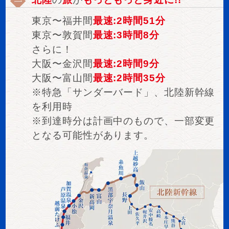
東京〜福井間
最速:2時間51分
東京〜敦賀間
最速:3時間8分
さらに！
大阪〜金沢間
最速:2時間9分
大阪〜富山間
最速:2時間35分
※特急「サンダーバード」、北陸新幹線
を利用時
※到達時分は計画中のもので、一部変更
となる可能性があります。