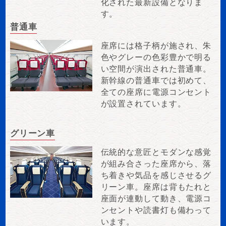
化された最新設備となりま
す。
普通車
座席には格子柄が施され、朱
色やグレーの色彩豊かで明る
い空間が演出された普通車。
新幹線の普通車では初めて、
全ての座席に電源コンセント
が設置されています。
グリーン車
伝統的な意匠とモダンな感覚
が組み合さった座席から、落
ち着きや気品を感じさせるグ
リーン車。座席は背もたれと
座面が連動して動き、電源コ
ンセントや読書灯も備わって
います。