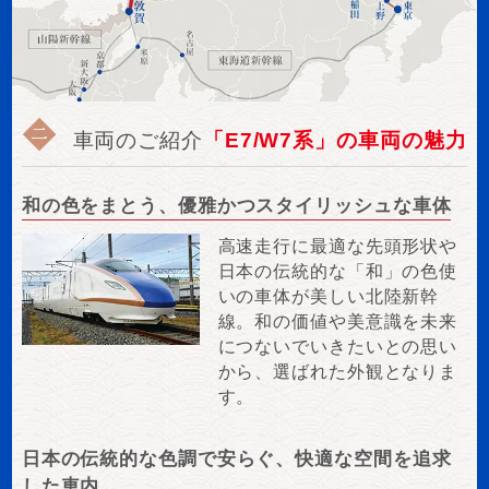
車両のご紹介
「E7/W7系」の車両の魅力
和の色をまとう、優雅かつスタイリッシュな車体
高速走行に最適な先頭形状や
日本の伝統的な「和」の色使
いの車体が美しい北陸新幹
線。和の価値や美意識を未来
につないでいきたいとの思い
から、選ばれた外観となりま
す。
日本の伝統的な色調で安らぐ、快適な空間を追求
した車内