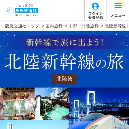
ログイン
メニュー
会員登録
>
>
>
阪急交通社トップ
国内旅行
中部・北陸旅行
北陸新幹線
北陸発