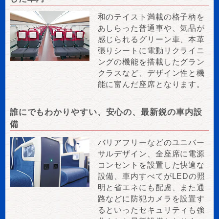
和のテイスト満載の格子柄を
あしらった普通車や、気品が
感じられるグリーン車、本革
張りシートに電動リクライニ
ングの機能を搭載したグラン
クラスなど、デザイン性と機
能に富んだ座席となります。
誰にでもわかりやすい、安心の、最新鋭の車内設
備
バリアフリーなどのユニバー
サルデザイン、全座席に電源
コンセントを設置した快適な
設備、車内すべてがLEDの照
明と省エネにも配慮、また通
路などに防犯カメラを設置す
るといったセキュリティも強