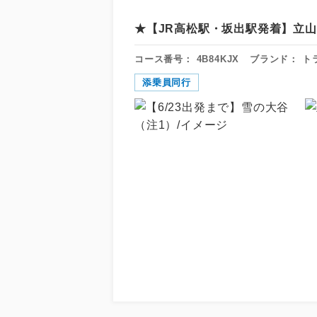
★【JR高松駅・坂出駅発着】立
コース番号：
4B84KJX
ブランド：
ト
添乗員同行