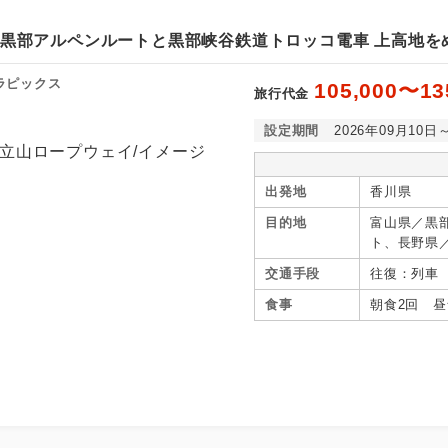
山黒部アルペンルートと黒部峡谷鉄道トロッコ電車 上高地を
ラピックス
105,000〜13
旅行代金
設定期間
2026年09月10日
出発地
香川県
目的地
富山県／黒
ト、長野県
交通手段
往復：列車
食事
朝食2回 昼