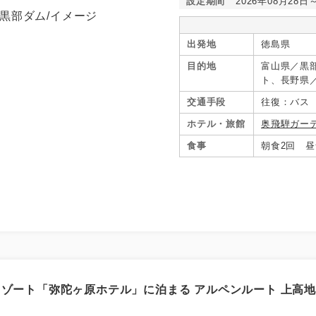
設定期間
2026年08月28日
出発地
徳島県
目的地
富山県／黒
ト、長野県
交通手段
往復：バス
ホテル・旅館
奥飛騨ガー
食事
朝食2回 昼
リゾート「弥陀ヶ原ホテル」に泊まる アルペンルート 上高