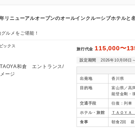
25年リニューアルオープンのオールインクルーシブホテルと
物グルメをご堪能！
ピックス
115,000〜13
旅行代金
設定期間
2026年10月08日
出発地
香川県
目的地
富山県／高
能登金剛・
七尾・石川
交通手段
往復：列車
ホテル・旅館
ＴＡＯＹＡ
食事
朝食2回 昼