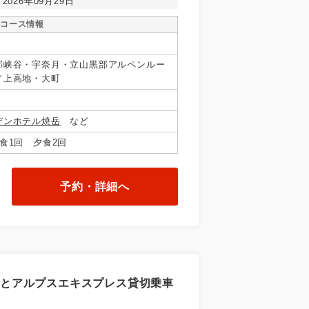
～2026年09月29日
コース情報
部峡谷・宇奈月・立山黒部アルペンルー
／上高地・大町
デンホテル焼岳
など
食1回 夕食2回
予約・詳細へ
地とアルプスエキスプレス貸切乗車