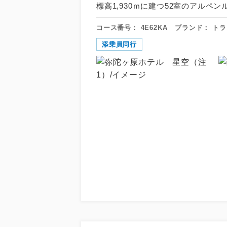
標高1,930ｍに建つ52室のアルペ
コース番号：
4E62KA
ブランド：
トラ
添乗員同行