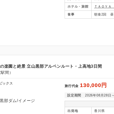
ホテル・旅館
ＴＡＯＹＡ
食事
朝食2回 昼
コン
説明
往路出発空港（駅）から復路到着空港（駅）ま
の楽園と絶景 立山黒部アルペンルート・上高地3日間
同行
す。
沢駅間）
現地到着空港（駅）から最終日出発空港（駅）
ピックス
130,000円
旅行代金
員同行
同行します。
設定期間
2026年08月28日
早期申込割引対象コースです。
割引
出発地
香川県