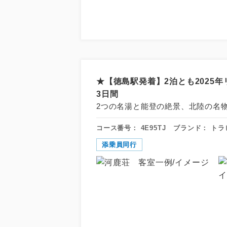
★【徳島駅発着】2泊とも202
3日間
2つの名湯と能登の絶景、北陸の名
コース番号：
4E95TJ
ブランド：
トラ
添乗員同行