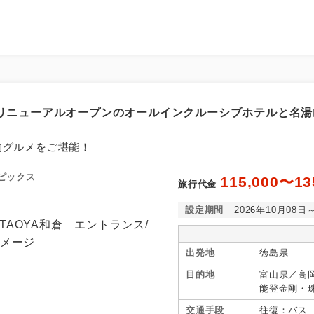
5年リニューアルオープンのオールインクルーシブホテルと名
物グルメをご堪能！
ピックス
115,000〜13
旅行代金
設定期間
2026年10月08日
出発地
徳島県
目的地
富山県／高
能登金剛・
七尾・石川
交通手段
往復：バス