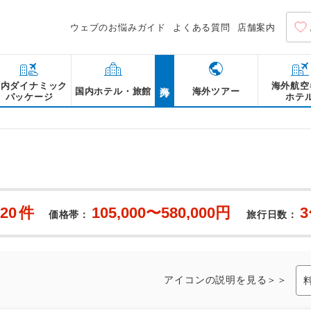
ウェブのお悩みガイド
よくある質問
店舗案内
海外
国内ダイナミック
海外航空
国内ホテル・旅館
海外ツアー
パッケージ
ホテ
20
件
105,000〜580,000円
価格帯：
旅行日数：
アイコンの説明を見る＞＞