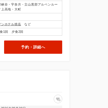
部峡谷・宇奈月・立山黒部アルペンルー
／上高地・大町
デンホテル焼岳
など
食1回 夕食2回
予約・詳細へ