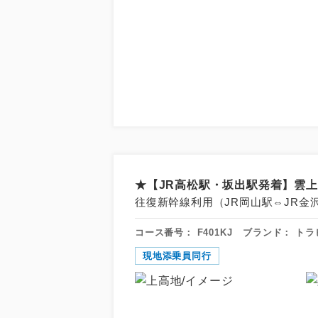
アイ
★【JR高松駅・坂出駅発着】雲上
添乗員
往復新幹線利用（JR岡山駅⇔JR金
コース番号：
F401KJ
ブランド：
トラ
現地添乗
現地添乗員同行
早期