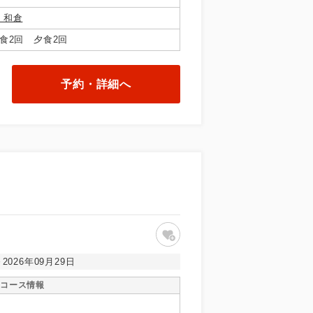
 和倉
食2回 夕食2回
予約・詳細へ
で同行しま
まで添乗員が
～2026年09月29日
コース情報