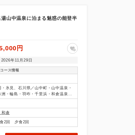
名湯山中温泉に泊まる魅惑の能登半
5,000円
～2026年11月29日
コース情報
岡・氷見、石川県／山中町・山中温泉・
珠洲・輪島・羽咋・千里浜・和倉温泉・
県その他
 和倉
食2回 夕食2回