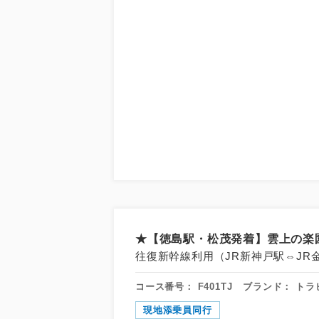
★【徳島駅・松茂発着】雲上の楽
往復新幹線利用（JR新神戸駅⇔JR
コース番号：
F401TJ
ブランド：
トラ
現地添乗員同行