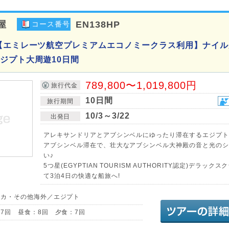
屋
EN138HP
コース番号
【エミレーツ航空プレミアムエコノミークラス利用】ナイル
ジプト大周遊10日間
789,800〜1,019,800円
旅行代金
10日間
旅行期間
10/3～3/22
出発日
アレキサンドリアとアブシンベルにゆったり滞在するエジプト
アブシンベル滞在で、壮大なアブシンベル大神殿の音と光のシ
い♪
5つ星(EGYPTIAN TOURISM AUTHORITY認定)デラック
て3泊4日の快適な船旅へ!
リカ・その他海外／エジプト
7回 昼食：8回 夕食：7回