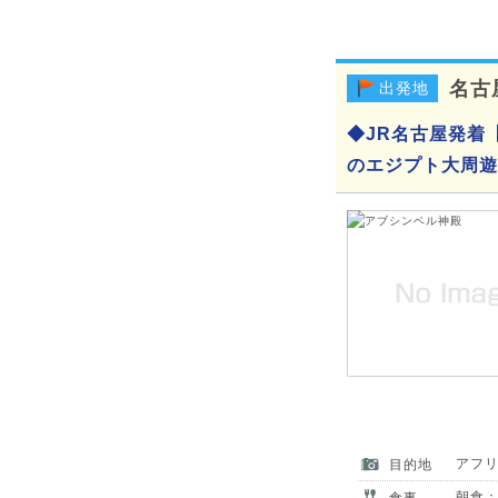
名古
出発地
◆JR名古屋発着
のエジプト大周遊
アフ
目的地
朝食：
食事