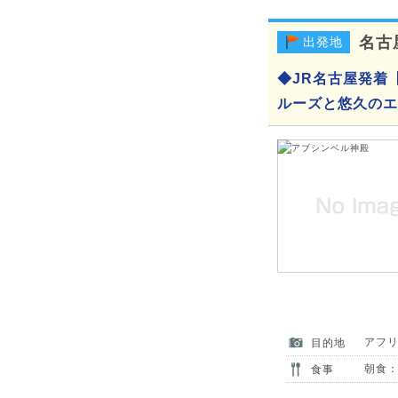
名古
出発地
◆JR名古屋発着
ルーズと悠久のエ
アフ
目的地
朝食：
食事