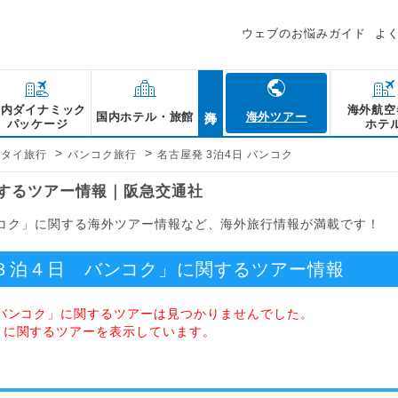
ウェブのお悩みガイド
よ
海外
国内ダイナミック
海外航空
国内ホテル・旅館
海外ツアー
パッケージ
ホテ
>
>
タイ旅行
バンコク旅行
名古屋発 3泊4日 バンコク
関するツアー情報｜阪急交通社
ンコク」に関する海外ツアー情報など、海外旅行情報が満載です！
３泊４日 バンコク」に関するツアー情報
日 バンコク」に関するツアーは見つかりませんでした。
日」に関するツアーを表示しています。