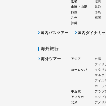
近畿
滋賀
山陰・山陽
鳥取
四国
徳島
九州
福岡
沖縄
国内バスツアー
国内ダイナミッ
海外旅行
海外ツアー
アジア
台湾
フィリ
ヨーロッパ
イタリ
マルタ
アイス
ポーラ
中近東
アラブ
アフリカ
エジプ
北米
アメリ