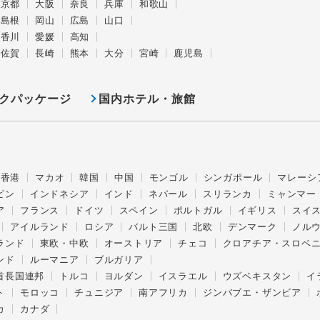
京都
大阪
奈良
兵庫
和歌山
島根
岡山
広島
山口
香川
愛媛
高知
佐賀
長崎
熊本
大分
宮崎
鹿児島
クパッケージ
国内ホテル・旅館
香港
マカオ
韓国
中国
モンゴル
シンガポール
マレーシ
ピン
インドネシア
インド
ネパール
スリランカ
ミャンマー
ア
フランス
ドイツ
スペイン
ポルトガル
イギリス
スイ
アイルランド
ロシア
バルト三国
北欧
デンマーク
ノル
ランド
東欧・中欧
オーストリア
チェコ
クロアチア・スロベ
ンド
ルーマニア
ブルガリア
首長国連邦
トルコ
ヨルダン
イスラエル
ウズベキスタン
イ
ト
モロッコ
チュニジア
南アフリカ
ジンバブエ・ザンビア
カ
カナダ