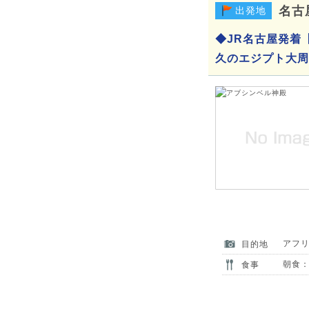
名古
出発地
◆JR名古屋発着
久のエジプト大周
アフ
目的地
朝食：
食事