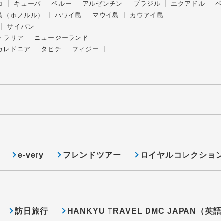
コ
キューバ
ペルー
アルゼンチン
ブラジル
エクアドル
島（ホノルル）
ハワイ島
マウイ島
カウアイ島
サイパン
トラリア
ニュージーランド
カレドニア
タヒチ
フィジー
e-very
フレンドツアー
ロイヤルコレクショ
訪日旅行
HANKYU TRAVEL DMC JAPAN（英