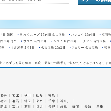
泊4日 韓国
国内 クルーズ 3泊4日 名古屋発
バンコク 3泊4日
福岡発
古屋発 海外
ウユニ 名古屋発
カジノ 名古屋発
グアム 名古屋発
屋発
名古屋発 2泊3日
名古屋発 1泊2日
フェリー 名古屋発
韓国
中に必ずしも同じ角度・高度・天候での風景をご覧いただけるとはかぎりま
岩手
宮城
秋田
山形
福島
栃木
群馬
埼玉
東京
千葉
神奈川
新潟
富山
石川
福井
長野
岐阜
静岡
愛知
三重