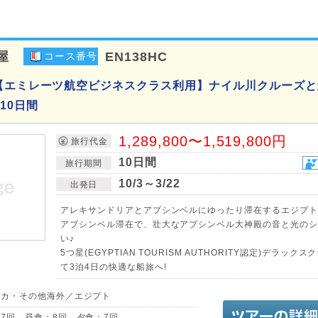
屋
EN138HC
コース番号
【エミレーツ航空ビジネスクラス利用】ナイル川クルーズと
10日間
1,289,800〜1,519,800円
旅行代金
10日間
旅行期間
10/3～3/22
出発日
アレキサンドリアとアブシンベルにゆったり滞在するエジプト
アブシンベル滞在で、壮大なアブシンベル大神殿の音と光のシ
い♪
5つ星(EGYPTIAN TOURISM AUTHORITY認定)デラック
て3泊4日の快適な船旅へ!
リカ・その他海外／エジプト
7回 昼食：8回 夕食：7回