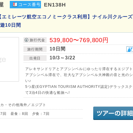
屋
EN138H
コース番号
【エミレーツ航空エコノミークラス利用】ナイル川クルーズ
遊10日間
539,800〜769,800円
旅行代金
10日間
旅行期間
10/3～3/22
出発日
アレキサンドリアとアブシンベルにゆったり滞在するエジプト
アブシンベル滞在で、壮大なアブシンベル大神殿の音と光のシ
い♪
5つ星(EGYPTIAN TOURISM AUTHORITY認定)デラック
て3泊4日の快適な船旅へ!
リカ・その他海外／エジプト
7回 昼食：8回 夕食：7回