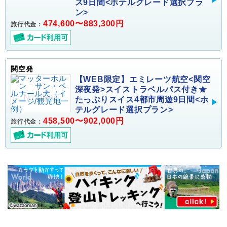
ス9日間<ホテルグレード選択プラ
ン>
474,600〜883,300円
旅行代金：
関空発
【WEB限定】エミレーツ航空<関空
深夜発>スイストラベルパス付き★
たっぷりスイス4都市周遊9日間<ホ
テルグレード選択プラン>
458,500〜902,000円
旅行代金：