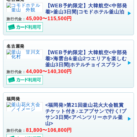
【WEB予約限定】大韓航空<中部発
着>釜山3日間|コモドホテル釜山泊
45,000〜115,500円
旅行代金：
名古屋発
【WEB予約限定】大韓航空<中部発
着>海雲台&釜山2つエリアを楽しむ
釜山3日間|ホテルチョイスプラン
44,000〜140,300円
旅行代金：
福岡発
<福岡発>第21回釜山花火大会観賞
チケット付き♪エアプサンで行く!プ
サン3日間<アベンツリーホテル釜
山>
81,800〜106,800円
旅行代金：