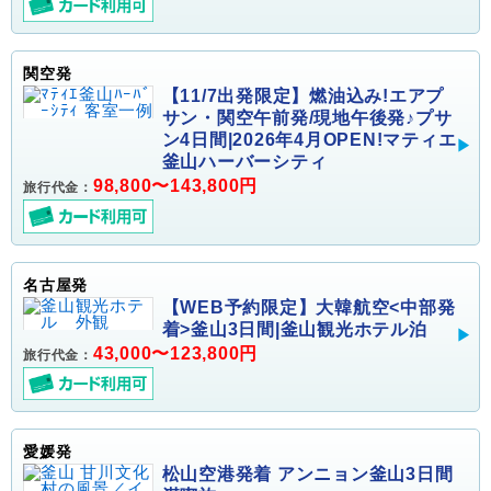
関空発
【11/7出発限定】燃油込み!エアプ
サン・関空午前発/現地午後発♪プサ
ン4日間|2026年4月OPEN!マティエ
釜山ハーバーシティ
98,800〜143,800円
旅行代金：
名古屋発
【WEB予約限定】大韓航空<中部発
着>釜山3日間|釜山観光ホテル泊
43,000〜123,800円
旅行代金：
愛媛発
松山空港発着 アンニョン釜山3日間