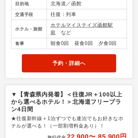
北海道／函館
目的地
往復：列車
交通手段
ホテルマイステイズ函館駅
ホテル・旅館
前
など
朝食0回 昼食0回 夕食0回
食事
予約・詳細へ
▼【青森県内発着】＜往復JR＋100以上
から選べるホテル！＞北海道フリープラ
ン4日間
★往復新幹線＋1泊ずつでも連泊でもお好きなホ
テルが選べる！（一部割増料金あり）！
22,900〜 85,900円
旅行代金