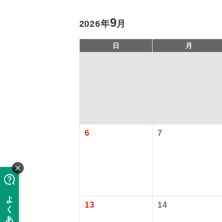
9
2026年
月
日
月
旅行代金に、
アイ
6
7
【日本国内空
添乗員
中部国際空港
大人（12歳以上
現地係
【旅客保安サ
このツアーは
中部国際空港
13
14
※リクエスト受
バスガイ
大人（12歳以