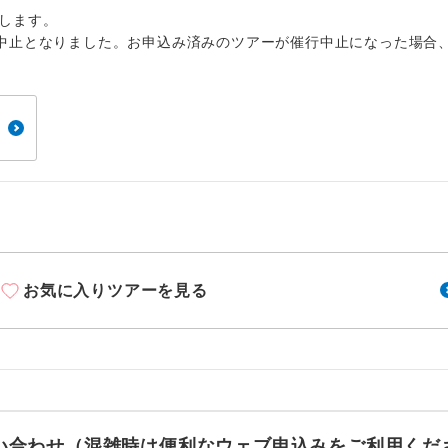
1名様から出発可能な個人型プランです。
催行
します。
中止となりました。お申込み済みのツアーが催行中止になった場合
2名様から出発可能な個人型プランです。
催行
おひとり様限定でご参加いただけるコースです
参加限定
1名様1室利用でも追加料金がかからないコース
室同代金
ご夫婦限定でご参加いただけるコースです。
限定
女性限定でご参加いただけるコースです。
限定
ご参加にあたり年齢に制限があるコースです。
限あり
お気に入りツアーを見る
利用航空会社が指定なので、ご出発の計画にと
社指定
す。
ご紹介するホテルを指定したコースです。
指定
お問い合わせ（混雑時は便利なウェブ申込みをご利用くだ