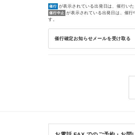
1名様
が表示されている出発日は、催行いた
催行
が表示されている出発日は、催行
催行中止
2名様
す。
おひとり様
催行確定お知らせメールを受け取る
1名様1
ご夫婦
女性
年齢制
航空会
ホテル
お電話 FAX でのご予約・