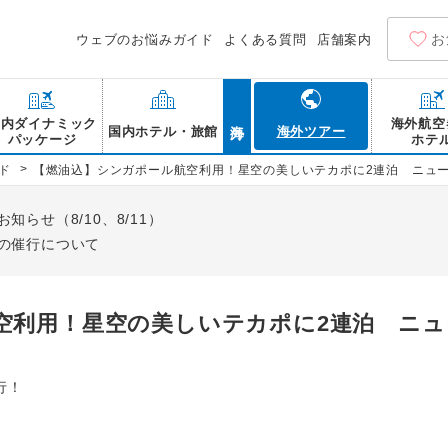
お
ウェブのお悩みガイド
よくある質問
店舗案内
海外
国内ダイナミック
海外航空
国内ホテル・旅館
海外ツアー
パッケージ
ホテ
>
ド
【燃油込】シンガポール航空利用！星空の美しいテカポに2連泊 ニュー
らせ（8/10、8/11）
の催行について
空利用！星空の美しいテカポに2連泊 ニュ
行！