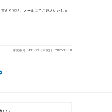
、書面や電話、メールにてご連絡いたしま
。
です。
承認番号：431724｜承認日：2025/10/10
ても便利で
さい）