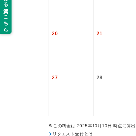
新コ
追加代金にて
燃油サーチャ
【海外空港諸
なお、今後燃
旅行代金に各
当ツアーは
ん。
世界
払いが必要と
道などを利
2026/9/1 
ご同行者様
20
21
温
2026/9/2 
※上記以外の
露天
※手配の都合
大浴
【その他諸税
予約・発券シ
27
28
2026/9/1 
全食事
2026/9/2 
国際観光旅客
お部
2026/9/1 
2026/9/2 
トラベル
※この料金は 2025年10月10日 時点に
リクエスト受付とは