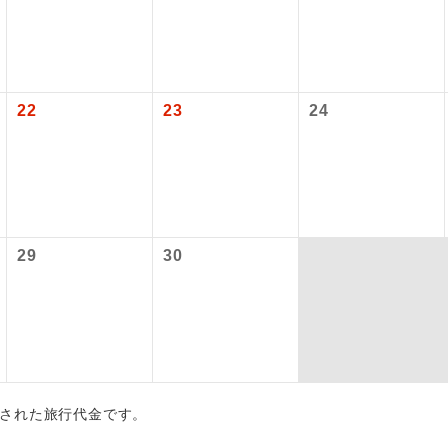
初登場のコースです。
ース
各地発着ありとは
ージは旅行代金に含まれています。
税等】
油サーチャージの増減または廃止された場合でも旅行代金に変更
ユネスコに登録されている文化遺産や自然遺産
国空港の旅客サービス施設使用料と空港税等は含まれておりませ
日程表に記載の出発空港だけでなく、各地より下記追加代金にて
遺産
スです。
なります。
用しご参加いただけます。
大人（12歳以上）12,960円、子供（2歳以上12歳未満）12,960円
が異なる発着地をご希望の場合は、当社予約センターまで連絡く
22
23
24
温泉地にも宿泊するコースです。
泉
大人（12歳以上）12,960円、子供（2歳以上12歳未満）12,960円
出発日につきましては料金確定後にご案内いたします。
ご宿泊ホテルに露天風呂が付いています。
風呂
により変更になる場合があります。
ご宿泊ホテルに大浴場が付いています。
場
追加】
ステム手数料
29
30
全てのお食事が付いていますので、お食事の心
大人（12歳以上）3,150円、子供（2歳以上12歳未満）3,150円
付き
ん。（機内食を除く）
大人（12歳以上）3,150円、子供（2歳以上12歳未満）3,150円
税
お部屋にてゆっくりとお召し上がりいただけま
屋食
大人（12歳以上）3,000円、子供（2歳以上12歳未満）3,000円
大人（12歳以上）3,000円、子供（2歳以上12歳未満）3,000円
周りの音を気にせず、ガイドさんの説明をじっ
イヤホン
ができます。
算出された旅行代金です。