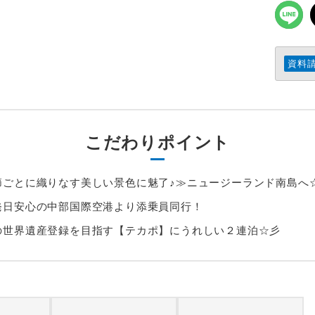
資料
こだわりポイント
節ごとに織りなす美しい景色に魅了♪≫ニュージーランド南島へ
発日安心の中部国際空港より添乗員同行！
の世界遺産登録を目指す【テカポ】にうれしい２連泊☆彡