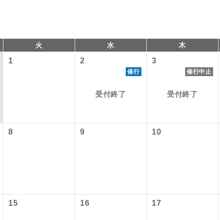
火
水
木
1
2
3
催行
催行中止
受付終了
受付終了
以下の料金は含まれておりません。別途お支払が必要となります
コン
説明
8
9
10
港施設使用料】
往路出発空港（駅）から復路到着空港（駅）ま
同行
す。
）2,620円、子供（2歳以上12歳未満）1,310円
現地到着後、現地係員が同行しお世話いたしま
員同行
ービス料】
以下の出発地から追加代金でご参加いただけます。
15
16
17
バスガイドが乗務し、車内での観光案内があり
付の場合、ご手配の可否は後日回答させていただきます。
ド乗務
上）580円、子供（2歳以上12歳未満）580円