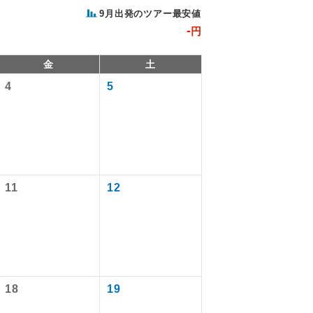
9月出発のツアー最安値
-
円
金
土
4
5
。
11
12
で同行しま
す。
18
19
ます。