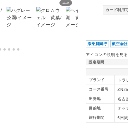
1
/
10
テカポ湖 星空 善き羊飼
カード利用
添乗員同行
航空会社
アイコンの説明を見る
設定期間
ブランド
トラ
コース番号
ZN2
出発地
名古
目的地
オセ
旅行期間
6日