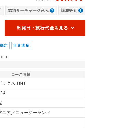
いの教会/イメージ
テカ
可
燃油サーチャージ込み
諸税等別
出発日・旅行代金を見る
指定
世界遺産
＞＞
コース情報
ピックス HNT
55A
屋
アニア／ニュージーランド
間