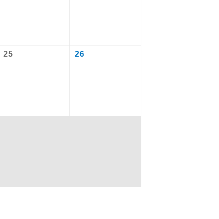
はございませ
を訪ねるコー
ん。別途お支
飛行機や鉄
ださい。
25
26
配はいりませ
す。
くり聞くこと