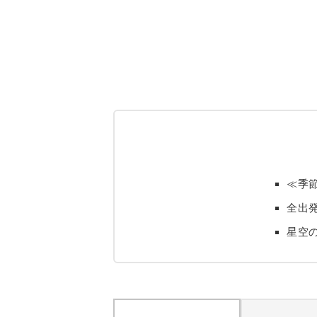
≪季
全出
星空