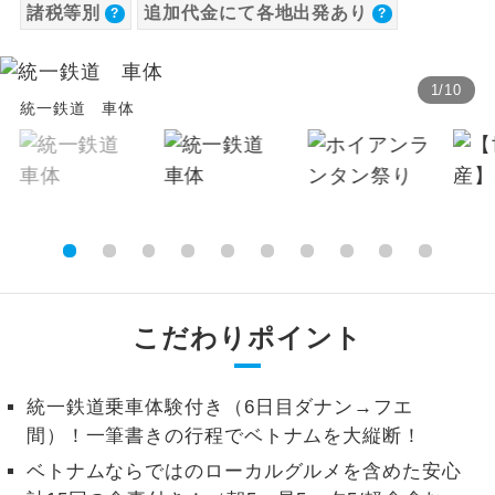
諸税等別
追加代金にて各地出発あり
【海外空港諸税等】
温泉
温泉地にも宿泊するコースです。
バス追加代金（1名様につき）
旅行代金に各国空港の旅客サービス施設使用
設定期間（往路出発日）：上記期間以外
料と空港税等は含まれておりません。別途お
ご宿泊ホテルに露天風呂が付いていま
1
/
10
露天風呂
【往路】
統一鉄道 車体
す。
支払いが必要となります。
追加
大人（12歳以上）5,030円、子供（2歳以上12
出発地
大浴場
ご宿泊ホテルに大浴場が付いています。
代金
歳未満）2,515円
徳島駅前/大阪/関西空港 [関
※手配の都合により変更になる場合がありま
全てのお食事が付いていますので、お食
徳島県
0
円
空周辺前泊]
全食事付き
す。
事の心配はいりません。（機内食を除
く）
高松駅高速BT/大阪/関西空
香川県
0
円
港 [関空周辺前泊]
【その他諸税追加】
お部屋にてゆっくりとお召し上がりいた
お部屋食
こだわりポイント
航空保険特別料金
だけます。
【復路】
大人（12歳以上）1,320円、子供（2歳以上12
追加
トラベルイヤ
周りの音を気にせず、ガイドさんの説明
到着地
歳未満）1,320円
ホン
統一鉄道乗車体験付き（6日目ダナン→フエ
代金
をじっくり聞くことができます。
間）！一筆書きの行程でベトナムを大縦断！
徳島駅前/大阪/関西空港 [関
徳島県
0
円
1名様から出発可能な個人型プランで
1名様催行
ベトナムならではのローカルグルメを含めた安心
空周辺前泊]
す。