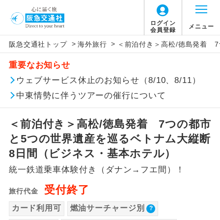
ログイン
メニュー
会員登録
>
>
阪急交通社トップ
海外旅行
＜前泊付き＞高松/徳島発着 
このツアーは以下の出発地から追加代金でご参
旅行代金に燃油サーチャージは含まれており
旅行代金に、以下の料金は含まれておりませ
アイコン
説明
加いただけます。
重要なお知らせ
ません。別途お支払いが必要となります。
ん。別途お支払が必要となります。
往路出発空港（駅）から復路到着空港
ウェブサービス休止のお知らせ（8/10、8/11）
※リクエスト受付の場合、ご手配の可否は後日回答さ
添乗員同行
目安：39,400円（2026/05/14現在）
（駅）まで同行します。
せていただきます。
※上記の燃油サーチャージは変更になる場合
【日本国内空港施設使用料】
中東情勢に伴うツアーの催行について
があります。
関西国際空港
現地到着後、現地係員が同行しお世話い
現地係員同行
たします。
追加代金にて各地発着ありとは
大人（12歳以上）3,310円、子供（2歳以上12
＜前泊付き＞高松/徳島発着 7つの都市
歳未満）1,660円
と5つの世界遺産を巡るベトナム大縦断
バスガイド乗
バスガイドが乗務し、車内での観光案内
当ツアーは日程表に記載の出発空港だけで
務
があります。
8日間（ビジネス・基本ホテル）
なく、各地より下記追加代金にて飛行機や
【旅客保安サービス料】
統一鉄道乗車体験付き（ダナン→フエ間）！
鉄道などを利用しご参加いただけます。
新コース
関西国際空港
初登場のコースです。
ご同行者様が異なる発着地をご希望の場合
受付終了
大人（12歳以上）320円、子供（2歳以上12
旅行代金
ユネスコに登録されている文化遺産や自
は、当社予約センターまで連絡ください。
歳未満）320円
世界遺産
カード利用可
燃油サーチャージ別
然遺産を訪ねるコースです。