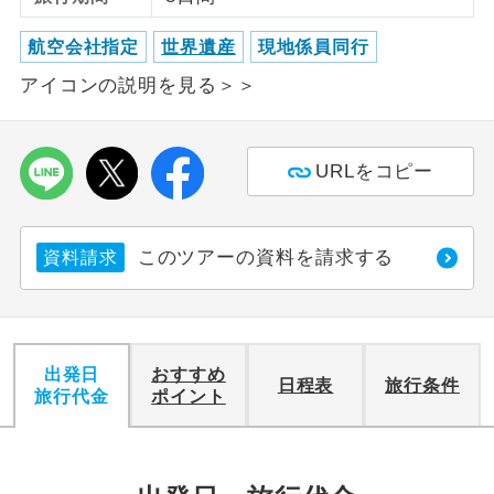
ご紹介するホテルを指定したコースで
航空会社指定
世界遺産
現地係員同行
ホテル指定
す。
アイコンの説明を見る＞＞
URLをコピー
このツアーの資料を請求する
資料請求
出発日
おすすめ
日程表
旅行条件
旅行代金
ポイント