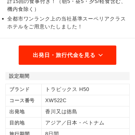
計15回の食事付き！（朝5・昼5・夕5/軽食含む、
高松駅高速BT/大阪/関西空
香川県
0
円
機内食除く）
2名様から出発可能な個人型プランで
2名様催行
港 [関空周辺前泊]
す。
全都市ワンランク上の当社基準スーペリアクラス
ホテルをご用意いたしました！
おひとり様参
おひとり様限定でご参加いただけるコー
加限定
スです。
1名様1室同代
1名様1室利用でも追加料金がかからない
出発日・旅行代金を見る
金
コースです。
ご夫婦限定でご参加いただけるコースで
ご夫婦限定
設定期間
す。
トラピックス H50
ブランド
女性限定でご参加いただけるコースで
女性限定
す。
XW522C
コース番号
ご参加にあたり年齢に制限があるコース
香川又は徳島
年齢制限あり
出発地
です。
アジア／日本・ベトナム
目的地
利用航空会社が指定なので、ご出発の計
航空会社指定
8日間
旅行期間
画にとても便利です。