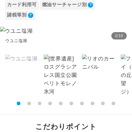
カード利用可
燃油サーチャージ別
【海外空港諸税等】
温泉
温泉地にも宿泊するコースです。
諸税等別
旅行代金に各国空港の旅客サービス施設使用
料と空港税等は含まれておりません。別途お
ご宿泊ホテルに露天風呂が付いていま
露天風呂
す。
支払いが必要となります。料金確定後、お知
1
/
10
らせいたします。
ウユニ塩湖
大浴場
ご宿泊ホテルに大浴場が付いています。
全てのお食事が付いていますので、お食
全食事付き
事の心配はいりません。（機内食を除
く）
お部屋にてゆっくりとお召し上がりいた
お部屋食
だけます。
トラベルイヤ
周りの音を気にせず、ガイドさんの説明
ホン
をじっくり聞くことができます。
1名様から出発可能な個人型プランで
こだわりポイント
1名様催行
す。