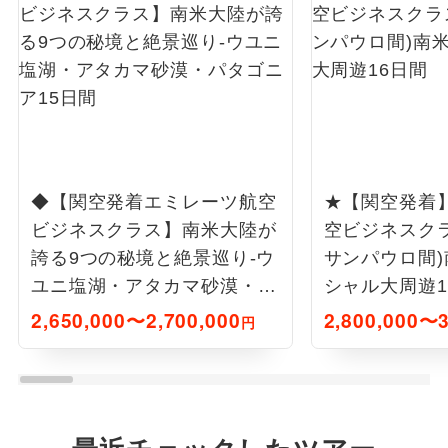
◆【関空発着エミレーツ航空
★【関空発着
ビジネスクラス】南米大陸が
空ビジネスクラ
誇る9つの秘境と絶景巡り-ウ
サンパウロ間
ユニ塩湖・アタカマ砂漠・パ
シャル大周遊1
タゴニア15日間
2,650,000〜2,700,000
2,800,000〜3
円