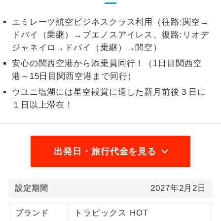
2名様から出発可能な個人型プランで
2名様催行
エミレーツ航空ビジネスクラス利用（往路:関空→
す。
ドバイ（乗継）→ブエノスアイレス、復路:リオデ
ジャネイロ→ドバイ（乗継）→関空）
おひとり様参
おひとり様限定でご参加いただけるコー
加限定
スです。
安心の関西空港から添乗員同行！（1日目関西空
港～15日目関西空港まで同行）
1名様1室同代
1名様1室利用でも追加料金がかからない
金
ウユニ塩湖には星空観賞に適した新月前後３日に
コースです。
１日以上滞在！
ご夫婦限定でご参加いただけるコースで
ご夫婦限定
す。
女性限定でご参加いただけるコースで
出発日・旅行代金を見る
女性限定
す。
ご参加にあたり年齢に制限があるコース
年齢制限あり
2027年2月2日
設定期間
です。
利用航空会社が指定なので、ご出発の計
トラピックス HOT
ブランド
航空会社指定
画にとても便利です。