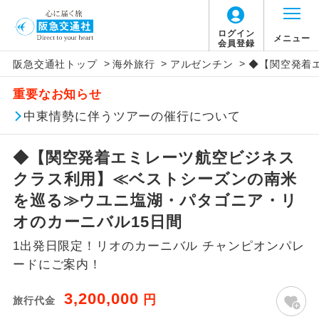
ログイン
メニュー
会員登録
>
>
>
阪急交通社トップ
海外旅行
アルゼンチン
◆【関空発着
このツアーは以下の出発地から追加代金でご参
旅行代金に燃油サーチャージは含まれており
旅行代金に、以下の料金は含まれておりませ
アイコン
説明
加いただけます。
重要なお知らせ
ません。別途お支払いが必要となります。
ん。別途お支払が必要となります。
往路出発空港（駅）から復路到着空港
中東情勢に伴うツアーの催行について
※リクエスト受付の場合、ご手配の可否は後日回答さ
添乗員同行
目安：150,000円（2026/05/01現在）
（駅）まで同行します。
せていただきます。
※上記の燃油サーチャージは変更になる場合
【日本国内空港施設使用料】
◆【関空発着エミレーツ航空ビジネス
があります。
関西国際空港
現地到着後、現地係員が同行しお世話い
現地係員同行
たします。
追加代金にて各地発着ありとは
クラス利用】≪ベストシーズンの南米
大人（12歳以上）3,310円、子供（2歳以上12
歳未満）1,660円
を巡る≫ウユニ塩湖・パタゴニア・リ
バスガイド乗
バスガイドが乗務し、車内での観光案内
当ツアーは日程表に記載の出発空港だけで
務
オのカーニバル15日間
があります。
なく、各地より下記追加代金にて飛行機や
【旅客保安サービス料】
1出発日限定！リオのカーニバル チャンピオンパレ
鉄道などを利用しご参加いただけます。
新コース
関西国際空港
初登場のコースです。
ードにご案内！
ご同行者様が異なる発着地をご希望の場合
大人（12歳以上）320円、子供（2歳以上12
ユネスコに登録されている文化遺産や自
は、当社予約センターまで連絡ください。
歳未満）320円
3,200,000
世界遺産
円
旅行代金
然遺産を訪ねるコースです。