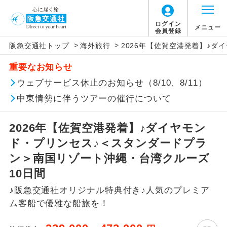
ログイン
メニュー
会員登録
>
>
阪急交通社トップ
海外旅行
2026年【佐賀空港発着】♪
このツアーは以下の出発地から追加代金でご参
旅行代金に、以下の料金は含まれておりませ
アイコン
説明
加いただけます。
重要なお知らせ
ん。別途お支払が必要となります。
往路出発空港（駅）から復路到着空港
ウェブサービス休止のお知らせ（8/10、8/11）
※リクエスト受付の場合、ご手配の可否は後日回答さ
添乗員同行
（駅）まで同行します。
せていただきます。
中東情勢に伴うツアーの催行について
【海外空港諸税等】
現地到着後、現地係員が同行しお世話い
現地係員同行
たします。
追加代金にて各地発着ありとは
旅行代金に各国空港の旅客サービス施設使用
2026年【佐賀空港発着】♪ダイヤモン
料と空港税等は含まれておりません。別途お
ド・プリンセス♪＜スタンダードプラ
バスガイド乗
バスガイドが乗務し、車内での観光案内
当ツアーは日程表に記載の出発空港だけで
務
支払いが必要となります。料金確定後、お知
があります。
ン＞南国リゾート沖縄・台湾クルーズ
なく、各地より下記追加代金にて飛行機や
らせいたします。
10日間
鉄道などを利用しご参加いただけます。
新コース
初登場のコースです。
♪阪急交通社オリジナル特典付き♪人気のプレミア
ご同行者様が異なる発着地をご希望の場合
ム客船で優雅な船旅を！
ユネスコに登録されている文化遺産や自
は、当社予約センターまで連絡ください。
世界遺産
然遺産を訪ねるコースです。