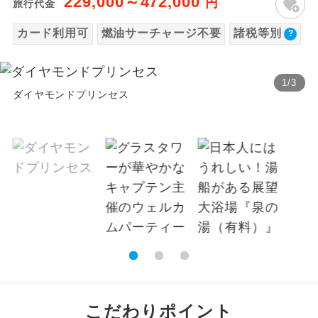
229,000～472,000
円
旅行代金
温泉
温泉地にも宿泊するコースです。
カード利用可
燃油サーチャージ不要
諸税等別
ご宿泊ホテルに露天風呂が付いていま
露天風呂
す。
1
/
3
ダイヤモンドプリンセス
大浴場
ご宿泊ホテルに大浴場が付いています。
全てのお食事が付いていますので、お食
全食事付き
事の心配はいりません。（機内食を除
く）
お部屋にてゆっくりとお召し上がりいた
お部屋食
だけます。
トラベルイヤ
周りの音を気にせず、ガイドさんの説明
ホン
をじっくり聞くことができます。
1名様から出発可能な個人型プランで
1名様催行
こだわりポイント
す。