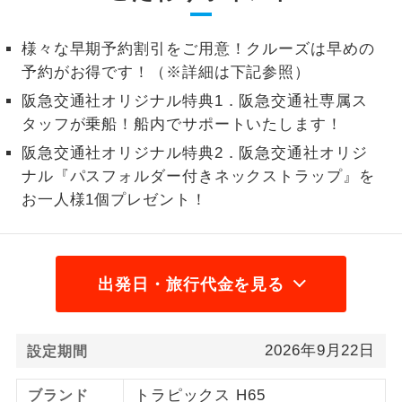
2名様から出発可能な個人型プランで
2名様催行
様々な早期予約割引をご用意！クルーズは早めの
す。
予約がお得です！（※詳細は下記参照）
おひとり様参
おひとり様限定でご参加いただけるコー
阪急交通社オリジナル特典1．阪急交通社専属ス
加限定
スです。
タッフが乗船！船内でサポートいたします！
阪急交通社オリジナル特典2．阪急交通社オリジ
1名様1室同代
1名様1室利用でも追加料金がかからない
金
コースです。
ナル『パスフォルダー付きネックストラップ』を
お一人様1個プレゼント！
ご夫婦限定でご参加いただけるコースで
ご夫婦限定
す。
女性限定でご参加いただけるコースで
女性限定
出発日・旅行代金を見る
す。
ご参加にあたり年齢に制限があるコース
年齢制限あり
です。
2026年9月22日
設定期間
利用航空会社が指定なので、ご出発の計
航空会社指定
トラピックス H65
ブランド
画にとても便利です。