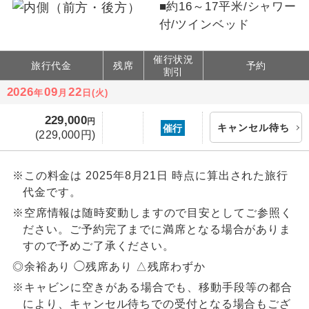
■約16～17平米/シャワー
付/ツインベッド
催行状況
旅行代金
残席
予約
割引
2026
09
22
年
月
日(火)
229,000
円
キャンセル待ち
催行
(229,000円)
※この料金は 2025年8月21日 時点に算出された旅行
代金です。
※空席情報は随時変動しますので目安としてご参照く
ださい。ご予約完了までに満席となる場合がありま
すので予めご了承ください。
◎余裕あり ◯残席あり △残席わずか
※キャビンに空きがある場合でも、移動手段等の都合
により、キャンセル待ちでの受付となる場合もござ