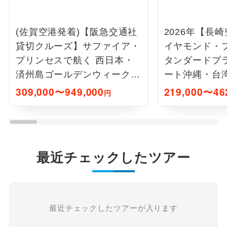
(佐賀空港発着)【阪急交通社
2026年【長
貸切クルーズ】サファイア・
イヤモンド・プ
プリンセスで航く 西日本・
タンダードプ
済州島ゴールデンウィークク
ート沖縄・台湾
ルーズ8日間
間
309,000〜949,000
219,000〜46
円
最近チェックしたツアー
最近チェックしたツアーが入ります