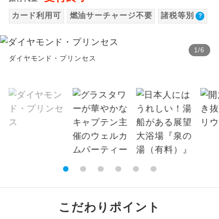
温泉
カード利用可
燃油サーチャージ不要
諸税等別
温泉地にも宿泊するコースです。
ご宿泊ホテルに露天風呂が付いていま
露天風呂
す。
1
/
6
ダイヤモンド・プリンセス
大浴場
ご宿泊ホテルに大浴場が付いています。
全てのお食事が付いていますので、お食
全食事付き
事の心配はいりません。（機内食を除
く）
お部屋にてゆっくりとお召し上がりいた
お部屋食
だけます。
トラベルイヤ
周りの音を気にせず、ガイドさんの説明
ホン
をじっくり聞くことができます。
1名様から出発可能な個人型プランで
こだわりポイント
1名様催行
す。