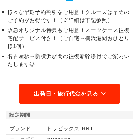
2名様から出発可能な個人型プランで
様々な早期予約割引をご用意！クルーズは早めの
2名様催行
す。
ご予約がお得です！（※詳細は下記参照）
阪急オリジナル特典もご用意！スーツケース往復
おひとり様参
おひとり様限定でご参加いただけるコー
加限定
スです。
宅配サービス付き！（ご自宅⇔横浜港間おひとり
様1個）
1名様1室同代
1名様1室利用でも追加料金がかからない
名古屋駅⇔新横浜駅間の往復新幹線付でご案内い
金
コースです。
たします◎
ご夫婦限定でご参加いただけるコースで
ご夫婦限定
す。
出発日・旅行代金を見る
女性限定でご参加いただけるコースで
女性限定
す。
ご参加にあたり年齢に制限があるコース
年齢制限あり
設定期間
です。
トラピックス HNT
ブランド
利用航空会社が指定なので、ご出発の計
航空会社指定
画にとても便利です。