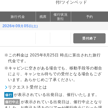
付/ツインベッド
催行状況
旅行代金
残席
予約
割引
2026
09
05
年
月
日(土)
受付終了
※この料金は 2025年8月25日 時点に算出された旅行
代金です。
※キャビンに空きがある場合でも、移動手段等の都合
により、キャンセル待ちでの受付となる場合もござ
います。あらかじめご了承ください。
リクエスト受付とは
が表示されている出発日は、催行いたします。
催行
が表示されている出発日は、催行中止となり
催行中止
ました。お申込み済みのツアーが催行中止になった場