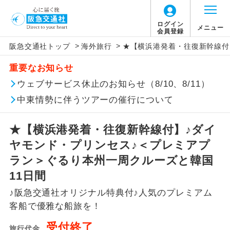
ログイン
メニュー
会員登録
>
>
阪急交通社トップ
海外旅行
★【横浜港発着・往復新幹線付
このツアーは以下の出発地から追加代金でご参
旅行代金に、以下の料金は含まれておりませ
アイコン
説明
加いただけます。
重要なお知らせ
ん。別途お支払が必要となります。
往路出発空港（駅）から復路到着空港
ウェブサービス休止のお知らせ（8/10、8/11）
※リクエスト受付の場合、ご手配の可否は後日回答さ
添乗員同行
（駅）まで同行します。
せていただきます。
中東情勢に伴うツアーの催行について
【海外空港諸税等】
現地到着後、現地係員が同行しお世話い
現地係員同行
たします。
追加代金にて各地発着ありとは
旅行代金に各国空港の旅客サービス施設使用
★【横浜港発着・往復新幹線付】♪ダイ
料と空港税等は含まれておりません。別途お
ヤモンド・プリンセス♪＜プレミアプ
バスガイド乗
バスガイドが乗務し、車内での観光案内
当ツアーは日程表に記載の出発空港だけで
務
支払いが必要となります。料金確定後、お知
があります。
ラン＞ぐるり本州一周クルーズと韓国
なく、各地より下記追加代金にて飛行機や
らせいたします。
11日間
鉄道などを利用しご参加いただけます。
新コース
初登場のコースです。
♪阪急交通社オリジナル特典付♪人気のプレミアム
ご同行者様が異なる発着地をご希望の場合
客船で優雅な船旅を！
ユネスコに登録されている文化遺産や自
は、当社予約センターまで連絡ください。
世界遺産
然遺産を訪ねるコースです。
受付終了
旅行代金