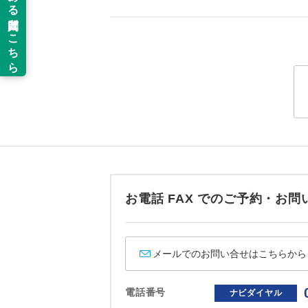
新コ
追加代金にて
【海外空港諸
当ツアーは
旅行代金に各
世界
道などを利
払いが必要と
ご同行者様
温
露天
大浴
全食事
お電話 FAX でのご予約・
お部
メールでのお問い合せはこちらから
トラベル
電話番号
ナビダイヤル