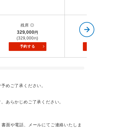
残席 ◎
残席 △
329,000
349,000
円
円
(329,000
)
(349,000
)
円
円
予約する
予約する
で予めご了承ください。
で同行しま
す。あらかじめご了承ください。
す。
ます。
、書面や電話、メールにてご連絡いたしま
。