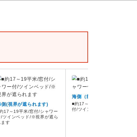
海側（前方）
■約17～19平米/窓付/シャワー
海側(視界が遮られます)
付/ツインベッド
■約17～19平米/窓付/シャワー
付/ツインベッド/※視界が遮ら
れます