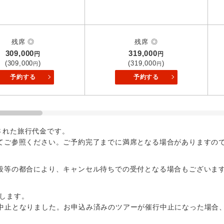
残席 ◎
残席 ◎
309,000
319,000
円
円
(309,000
)
(319,000
)
円
円
予約する
予約する
コン
説明
出された旅行代金です。
てご参照ください。ご予約完了までに満席となる場合がありますの
往路出発空港（駅）から復路到着空港（駅）ま
同行
す。
段等の都合により、キャンセル待ちでの受付となる場合もございま
現地到着後、現地係員が同行しお世話いたしま
員同行
以下の出発地から追加代金でご参加いただけます。
します。
バスガイドが乗務し、車内での観光案内があり
中止となりました。お申込み済みのツアーが催行中止になった場合
付の場合、ご手配の可否は後日回答させていただきます。
ド乗務
以下の料金は含まれておりません。別途お支払が必要となります