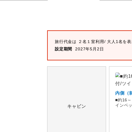
旅行代金は ２名１室利用/ 大人1名を
設定期間
2027年5月2日
内側（
■約16
インベ
キャビン