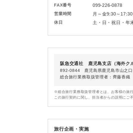
1名様
FAX番号
099-226-0878
営業時間
月～金9:30～17:30
2名様
休日
土・日・祝日・年
おひとり様
1名様1
ご夫婦
阪急交通社 鹿児島支店（海外ク
女性
892-0844 鹿児島県鹿児島市山之
総合旅行業務取扱管理者：齊藤香織
年齢制
※総合旅行業務取扱管理者とは、お客様の旅
この旅行契約に関し、担当者からの説明にご
航空会
ホテル
旅行企画・実施