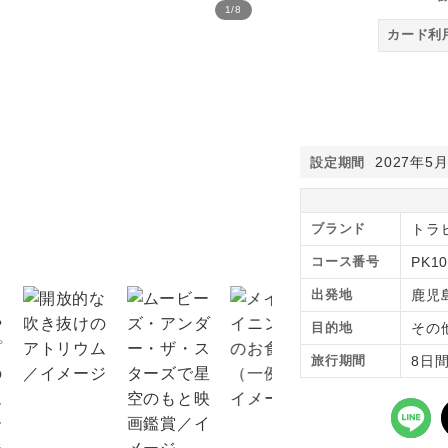
1
/
8
貸切クルーズならではのこ
カード利
2027年5
設定期間
ブランド
トラ
コース番号
PK10
出発地
鹿児
目的地
その
旅行期間
8日