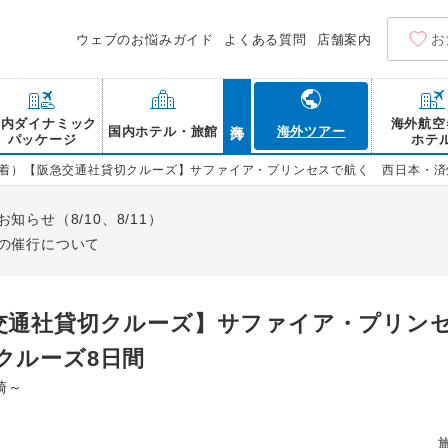
お
ウェブのお悩みガイド
よくある質問
店舗案内
海外
国内ダイナミック
海外航空
国内ホテル・旅館
海外ツアー
パッケージ
ホテ
着）【阪急交通社貸切クルーズ】サファイア・プリンセスで航く 西日本・済
らせ（8/10、8/11）
の催行について
交通社貸切クルーズ】サファイア・プリン
クルーズ8日間
崎～