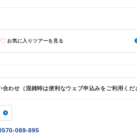
初登場のコースです。
ース
各地発着ありとは
税等】
ユネスコに登録されている文化遺産や自然遺産
日程表に記載の出発空港だけでなく、各地より下記追加代金にて
国空港の旅客サービス施設使用料と空港税等は含まれておりませ
遺産
スです。
用しご参加いただけます。
なります。料金確定後、お知らせいたします。
が異なる発着地をご希望の場合は、当社予約センターまで連絡く
温泉地にも宿泊するコースです。
泉
お気に入りツアーを見る
ご宿泊ホテルに露天風呂が付いています。
風呂
ご宿泊ホテルに大浴場が付いています。
場
全てのお食事が付いていますので、お食事の心
付き
お問い合わせ（混雑時は便利なウェブ申込みをご利用くだ
ん。（機内食を除く）
お部屋にてゆっくりとお召し上がりいただけま
屋食
周りの音を気にせず、ガイドさんの説明をじっ
イヤホン
ができます。
0570-089-895