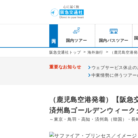
国内
国内ツアー
国内バスツアー
>
>
阪急交通社トップ
海外旅行
（鹿児島空港発
重要なお知らせ
ウェブサービス休止のお知
中東情勢に伴うツアー
（鹿児島空港発着）【阪急
済州島ゴールデンウィーク
～東京・鳥羽・高知・済州島（韓国）・長