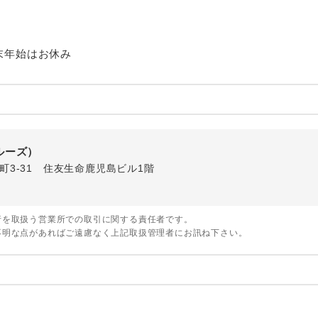
1名様から出発可能な個人型プランです。
催行
2名様から出発可能な個人型プランです。
催行
末年始はお休み
おひとり様限定でご参加いただけるコースです
参加限定
1名様1室利用でも追加料金がかからないコース
室同代金
ご夫婦限定でご参加いただけるコースです。
限定
ルーズ）
女性限定でご参加いただけるコースです。
限定
口町3-31 住友生命鹿児島ビル1階
ご参加にあたり年齢に制限があるコースです。
限あり
行を取扱う営業所での取引に関する責任者です。
利用航空会社が指定なので、ご出発の計画にと
不明な点があればご遠慮なく上記取扱管理者にお訊ね下さい。
社指定
す。
ご紹介するホテルを指定したコースです。
指定