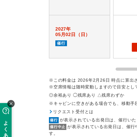
2027年
05月02日（日）
催行
アイ
※この料金は 2026年2月26日 時点に算
※空席情報は随時変動しますので目安とし
◎余裕あり ◯残席あり △残席わずか
添乗員
※キャビンに空きがある場合でも、移動手
リクエスト受付とは
現地係
このツアーは
が表示されている出発日は、催行いた
催行
が表示されている出発日は、催行
※リクエスト受
バスガイ
催行中止
旅行代金に、
す。