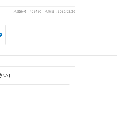
承認番号：468480｜承認日：2026/02/26
を訪ねるコー
飛行機や鉄
ん。別途お支
ださい。
配はいりませ
さい）
す。
くり聞くこと