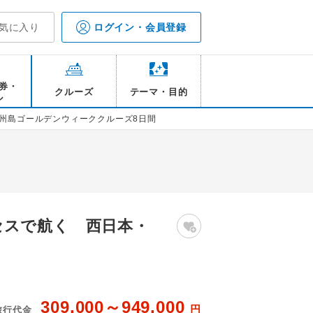
気に入り
ログイン・会員登録
券・
クルーズ
テーマ・目的
ル
州島ゴールデンウィーククルーズ8日間
セスで航く 西日本・
309,000～949,000
円
旅行代金