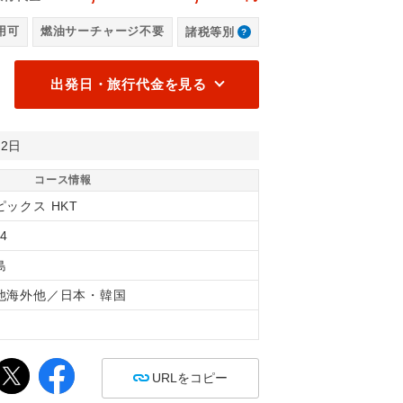
だわり抜いた航路／イメージ
用可
燃油サーチャージ不要
諸税等別
グ
出発日・旅行代金を見る
月2日
コース情報
ピックス HKT
4
島
他海外他／日本・韓国
間
URLをコピー