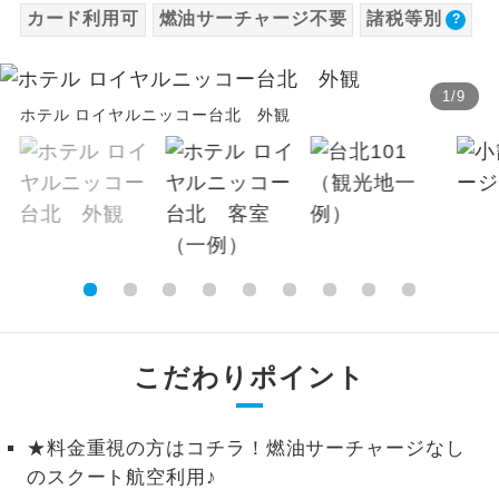
カード利用可
燃油サーチャージ不要
諸税等別
【海外空港諸税等】
温泉
温泉地にも宿泊するコースです。
旅行代金に各国空港の旅客サービス施設使用
料と空港税等は含まれておりません。別途お
ご宿泊ホテルに露天風呂が付いていま
露天風呂
1
/
9
す。
ホテル ロイヤルニッコー台北 外観
支払いが必要となります。
2026/8/9〜2026/9/20 大人（12歳以上）
大浴場
ご宿泊ホテルに大浴場が付いています。
2,600円、子供（2歳以上12歳未満）2,600円
2026/9/21〜 大人（12歳以上）3,800円、子
全てのお食事が付いていますので、お食
全食事付き
供（2歳以上12歳未満）3,800円
事の心配はいりません。（機内食を除
く）
※上記以外の出発日につきましては料金確定
後にご案内いたします。
お部屋にてゆっくりとお召し上がりいた
お部屋食
※手配の都合により変更になる場合がありま
だけます。
す。
こだわりポイント
トラベルイヤ
周りの音を気にせず、ガイドさんの説明
ホン
をじっくり聞くことができます。
【その他諸税追加】
★料金重視の方はコチラ！燃油サーチャージなし
国際観光旅客税
1名様から出発可能な個人型プランで
1名様催行
のスクート航空利用♪
す。
2026/8/9〜2026/9/20 大人（12歳以上）