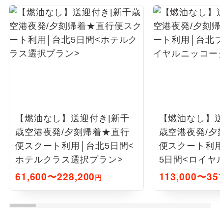
【燃油なし】送迎付き|新千
【燃油なし】
歳空港夜発/夕刻帰着★直行
歳空港夜発/
便スクート利用│台北5日間<
便スクート利
ホテルクラス選択プラン>
5日間<ロイヤ
イペイ>
61,600〜228,200
113,000〜35
円