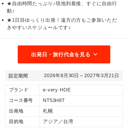
★自由時間たっぷり♪現地到着後、すぐに自由行
3,000円、子供（2歳以上12歳未満）3,000円
2名様から出発可能な個人型プランで
動♪
2名様催行
2026/9/21〜 大人（12歳以上）3,000円、子
す。
★1日目ゆっくり出発！遠方の方もご参加いただ
供（2歳以上12歳未満）3,000円
きやすいスケジュールです♪
おひとり様参
おひとり様限定でご参加いただけるコー
加限定
スです。
1名様1室同代
1名様1室利用でも追加料金がかからない
金
出発日・旅行代金を見る
コースです。
ご夫婦限定でご参加いただけるコースで
ご夫婦限定
す。
2026年8月30日～2027年3月21日
設定期間
女性限定でご参加いただけるコースで
女性限定
e-very HOE
ブランド
す。
NT53H8T
コース番号
ご参加にあたり年齢に制限があるコース
年齢制限あり
です。
札幌
出発地
アジア／台湾
目的地
利用航空会社が指定なので、ご出発の計
航空会社指定
画にとても便利です。