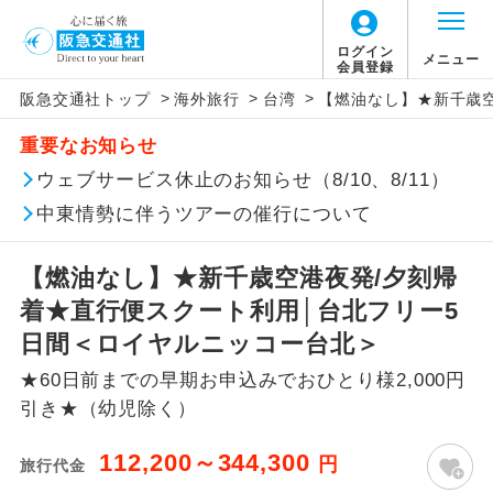
ログイン
メニュー
会員登録
>
>
>
阪急交通社トップ
海外旅行
台湾
【燃油なし】★新千歳
このツアーは以下の出発地から追加代金でご参
旅行代金に、以下の料金は含まれておりませ
アイコン
説明
加いただけます。
重要なお知らせ
ん。別途お支払が必要となります。
往路出発空港（駅）から復路到着空港
ウェブサービス休止のお知らせ（8/10、8/11）
※リクエスト受付の場合、ご手配の可否は後日回答さ
添乗員同行
（駅）まで同行します。
せていただきます。
【日本国内空港施設使用料】
中東情勢に伴うツアーの催行について
新千歳空港
現地到着後、現地係員が同行しお世話い
現地係員同行
たします。
追加代金にて各地発着ありとは
大人（12歳以上）3,000円、子供（2歳以上12
【燃油なし】★新千歳空港夜発/夕刻帰
歳未満）1,500円
着★直行便スクート利用│台北フリー5
バスガイド乗
バスガイドが乗務し、車内での観光案内
当ツアーは日程表に記載の出発空港だけで
務
があります。
日間＜ロイヤルニッコー台北＞
なく、各地より下記追加代金にて飛行機や
【旅客保安サービス料】
★60日前までの早期お申込みでおひとり様2,000円
鉄道などを利用しご参加いただけます。
新コース
新千歳空港
初登場のコースです。
引き★（幼児除く）
ご同行者様が異なる発着地をご希望の場合
大人（12歳以上）650円、子供（2歳以上12
ユネスコに登録されている文化遺産や自
は、当社予約センターまで連絡ください。
歳未満）650円
世界遺産
112,200～344,300
円
旅行代金
然遺産を訪ねるコースです。