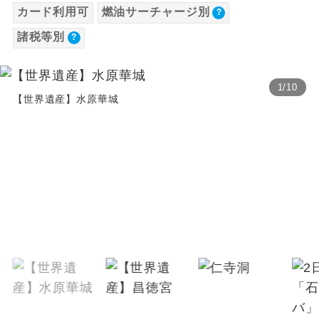
カード利用可
燃油サーチャージ別
（2歳以上12歳未満）1,860円
温泉
温泉地にも宿泊するコースです。
諸税等別
2026/9/5 大人（12歳以上）2,640円、子供
（2歳以上12歳未満）1,870円
ご宿泊ホテルに露天風呂が付いていま
露天風呂
す。
※上記以外の出発日につきましては料金確定
1
/
10
後にご案内いたします。
【世界遺産】水原華城
大浴場
ご宿泊ホテルに大浴場が付いています。
※手配の都合により変更になる場合がありま
す。
全てのお食事が付いていますので、お食
全食事付き
事の心配はいりません。（機内食を除
く）
【その他諸税追加】
予約・発券システム手数料
お部屋にてゆっくりとお召し上がりいた
お部屋食
2026/8/22 大人（12歳以上）380円、子供
だけます。
（2歳以上12歳未満）380円2026/9/5 大人
トラベルイヤ
周りの音を気にせず、ガイドさんの説明
（12歳以上）380円、子供（2歳以上12歳未
ホン
をじっくり聞くことができます。
満）380円
1名様から出発可能な個人型プランで
1名様催行
す。