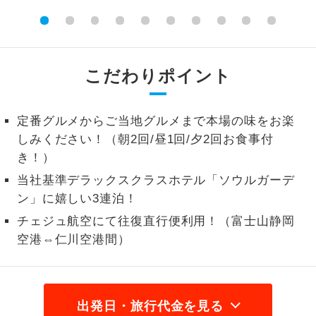
2名様から出発可能な個人型プランで
2名様催行
す。
おひとり様参
おひとり様限定でご参加いただけるコー
こだわりポイント
加限定
スです。
1名様1室同代
定番グルメからご当地グルメまで本場の味をお楽
1名様1室利用でも追加料金がかからない
金
コースです。
しみください！（朝2回/昼1回/夕2回お食事付
き！）
ご夫婦限定でご参加いただけるコースで
ご夫婦限定
当社基準デラックスクラスホテル「ソウルガーデ
す。
ン」に嬉しい3連泊！
女性限定でご参加いただけるコースで
女性限定
チェジュ航空にて往復直行便利用！（富士山静岡
す。
空港⇔仁川空港間）
ご参加にあたり年齢に制限があるコース
年齢制限あり
です。
利用航空会社が指定なので、ご出発の計
出発日・旅行代金を見る
航空会社指定
画にとても便利です。