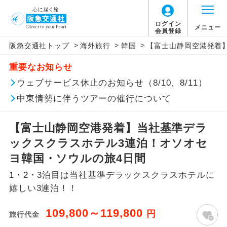
ログイン
メニュー
会員登録
>
>
>
阪急交通社トップ
海外旅行
韓国
【富士山静岡空港発着
このツアーは以下の出発地から追加代金でご参
旅行代金に燃油サーチャージは含まれており
旅行代金に、以下の料金は含まれておりませ
アイコン
説明
加いただけます。
重要なお知らせ
ません。別途お支払いが必要となります。
ん。別途お支払が必要となります。
往路出発空港（駅）から復路到着空港
ウェブサービス休止のお知らせ（8/10、8/11）
※リクエスト受付の場合、ご手配の可否は後日回答さ
添乗員同行
目安：18,000円（2026/07/21現在）
（駅）まで同行します。
せていただきます。
※上記の燃油サーチャージは変更になる場合
【日本国内空港施設使用料】
中東情勢に伴うツアーの催行について
があります。
富士山静岡空港
現地到着後、現地係員が同行しお世話い
現地係員同行
たします。
追加代金にて各地発着ありとは
大人（12歳以上）550円、子供（2歳以上12
【富士山静岡空港発着】当社基準デラ
歳未満）270円
ックスクラスホテル3連泊！オソオセ
バスガイド乗
バスガイドが乗務し、車内での観光案内
当ツアーは日程表に記載の出発空港だけで
務
があります。
ヨ韓国・ソウルの旅4日間
なく、各地より下記追加代金にて飛行機や
【海外空港諸税等】
1・2・3泊目は当社基準デラックスクラスホテルに
鉄道などを利用しご参加いただけます。
新コース
旅行代金に各国空港の旅客サービス施設使用
初登場のコースです。
嬉しい3連泊！！
ご同行者様が異なる発着地をご希望の場合
料と空港税等は含まれておりません。別途お
ユネスコに登録されている文化遺産や自
は、当社予約センターまで連絡ください。
支払いが必要となります。
世界遺産
109,800～119,800
円
旅行代金
然遺産を訪ねるコースです。
2026/8/22 大人（12歳以上）2,630円、子供