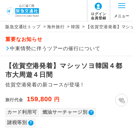
ログイン
メニュー
会員登録
>
>
>
阪急交通社トップ
海外旅行
韓国
【佐賀空港発着】マシ
このツアーは以下の出発地から追加代金でご参
旅行代金に燃油サーチャージは含まれており
旅行代金に、以下の料金は含まれておりませ
アイコン
説明
加いただけます。
重要なお知らせ
ません。別途お支払いが必要となります。
ん。別途お支払が必要となります。
往路出発空港（駅）から復路到着空港
中東情勢に伴うツアーの催行について
※リクエスト受付の場合、ご手配の可否は後日回答さ
添乗員同行
目安：18,600円（2026/07/21現在）
（駅）まで同行します。
せていただきます。
※上記の燃油サーチャージは変更になる場合
【佐賀空港発着】マシッソヨ韓国４都
があります。
【海外空港諸税等】
現地到着後、現地係員が同行しお世話い
現地係員同行
たします。
追加代金にて各地発着ありとは
市大周遊４日間
旅行代金に各国空港の旅客サービス施設使用
料と空港税等は含まれておりません。別途お
佐賀空港発着の新コースが登場！
バスガイド乗
バスガイドが乗務し、車内での観光案内
当ツアーは日程表に記載の出発空港だけで
務
支払いが必要となります。
があります。
なく、各地より下記追加代金にて飛行機や
159,800
大人（12歳以上）2,620円、子供（2歳以上12
円
旅行代金
鉄道などを利用しご参加いただけます。
新コース
歳未満）1,860円
初登場のコースです。
カード利用可
燃油サーチャージ別
ご同行者様が異なる発着地をご希望の場合
※手配の都合により変更になる場合がありま
ユネスコに登録されている文化遺産や自
は、当社予約センターまで連絡ください。
諸税等別
す。
世界遺産
然遺産を訪ねるコースです。