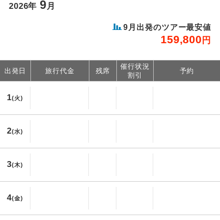
9
2026年
月
9月出発のツアー最安値
159,800
円
催行状況
出発日
旅行代金
残席
予約
割引
1
(火)
2
(水)
3
(木)
4
(金)