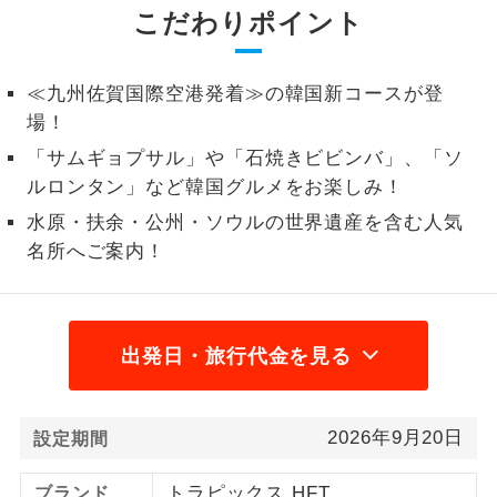
こだわりポイント
2名様から出発可能な個人型プランで
2名様催行
す。
≪九州佐賀国際空港発着≫の韓国新コースが登
おひとり様参
おひとり様限定でご参加いただけるコー
場！
加限定
スです。
「サムギョプサル」や「石焼きビビンバ」、「ソ
ルロンタン」など韓国グルメをお楽しみ！
1名様1室同代
1名様1室利用でも追加料金がかからない
金
コースです。
水原・扶余・公州・ソウルの世界遺産を含む人気
名所へご案内！
ご夫婦限定でご参加いただけるコースで
ご夫婦限定
す。
女性限定でご参加いただけるコースで
女性限定
出発日・旅行代金を見る
す。
ご参加にあたり年齢に制限があるコース
年齢制限あり
です。
2026年9月20日
設定期間
利用航空会社が指定なので、ご出発の計
航空会社指定
トラピックス HFT
ブランド
画にとても便利です。