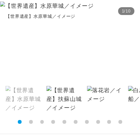
温泉
温泉地にも宿泊するコースです。
1
/
10
【世界遺産】水原華城／イメージ
ご宿泊ホテルに露天風呂が付いていま
露天風呂
す。
大浴場
ご宿泊ホテルに大浴場が付いています。
全てのお食事が付いていますので、お食
全食事付き
事の心配はいりません。（機内食を除
く）
お部屋にてゆっくりとお召し上がりいた
お部屋食
だけます。
トラベルイヤ
周りの音を気にせず、ガイドさんの説明
ホン
をじっくり聞くことができます。
1名様から出発可能な個人型プランで
1名様催行
す。