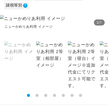
諸税等別
【その他諸税追加】
温泉
温泉地にも宿泊するコースです。
国内港湾施設使用料
2026/8/8〜 大人（12歳以上）500円、子供
ご宿泊ホテルに露天風呂が付いていま
露天風呂
1
/
7
す。
（2歳以上12歳未満）250円国際観光旅客税
ニューかめりあ利用 イメージ
2026/8/8〜 大人（12歳以上）3,000円、子供
大浴場
ご宿泊ホテルに大浴場が付いています。
（2歳以上12歳未満）3,000円
全てのお食事が付いていますので、お食
全食事付き
事の心配はいりません。（機内食を除
く）
お部屋にてゆっくりとお召し上がりいた
お部屋食
だけます。
トラベルイヤ
周りの音を気にせず、ガイドさんの説明
ホン
をじっくり聞くことができます。
1名様から出発可能な個人型プランで
1名様催行
す。