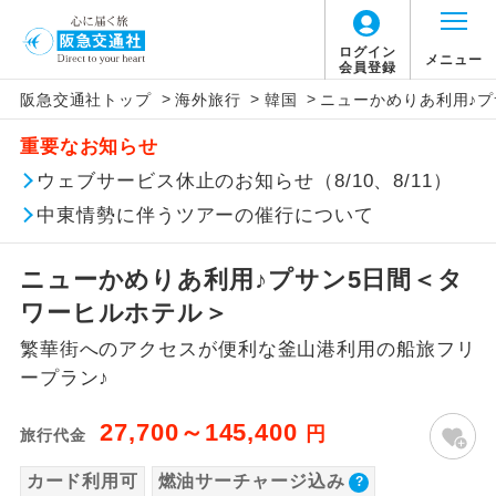
ログイン
メニュー
会員登録
>
>
>
阪急交通社トップ
海外旅行
韓国
ニューかめりあ利用♪プ
このツアーは以下の出発地から追加代金でご参
燃油サーチャージは旅行代金に含まれていま
旅行代金に、以下の料金は含まれておりませ
アイコン
説明
加いただけます。
重要なお知らせ
す。
ん。別途お支払が必要となります。
往路出発空港（駅）から復路到着空港
ウェブサービス休止のお知らせ（8/10、8/11）
※リクエスト受付の場合、ご手配の可否は後日回答さ
添乗員同行
なお、今後燃油サーチャージの増減または廃
（駅）まで同行します。
せていただきます。
止された場合でも旅行代金に変更はございま
中東情勢に伴うツアーの催行について
せん。
【海外空港諸税等】
現地到着後、現地係員が同行しお世話い
現地係員同行
たします。
追加代金にて各地発着ありとは
旅行代金に各国空港の旅客サービス施設使用
ニューかめりあ利用♪プサン5日間＜タ
料と空港税等は含まれておりません。別途お
ワーヒルホテル＞
バスガイド乗
バスガイドが乗務し、車内での観光案内
当ツアーは日程表に記載の出発空港だけで
務
支払いが必要となります。
があります。
繁華街へのアクセスが便利な釜山港利用の船旅フリ
なく、各地より下記追加代金にて飛行機や
大人（12歳以上）800円、子供（2歳以上12
ープラン♪
鉄道などを利用しご参加いただけます。
新コース
歳未満）700円
初登場のコースです。
ご同行者様が異なる発着地をご希望の場合
27,700～145,400
※手配の都合により変更になる場合がありま
円
旅行代金
ユネスコに登録されている文化遺産や自
は、当社予約センターまで連絡ください。
す。
世界遺産
然遺産を訪ねるコースです。
カード利用可
燃油サーチャージ込み