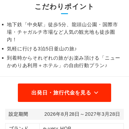
こだわりポイント
2名様から出発可能な個人型プランで
2名様催行
す。
地下鉄「中央駅」徒歩5分、龍頭山公園・国際市
おひとり様参
おひとり様限定でご参加いただけるコー
場・チャガルチ市場など人気の観光地も徒歩圏
加限定
スです。
内！
気軽に行ける3泊5日釜山の旅♪
1名様1室同代
1名様1室利用でも追加料金がかからない
金
コースです。
到着時からそれぞれの旅がお楽み頂ける「ニュー
かめりあ利用＋ホテル」の自由行動プラン♪
ご夫婦限定でご参加いただけるコースで
ご夫婦限定
す。
女性限定でご参加いただけるコースで
女性限定
出発日・旅行代金を見る
す。
ご参加にあたり年齢に制限があるコース
年齢制限あり
です。
2026年8月28日～2027年3月28日
設定期間
利用航空会社が指定なので、ご出発の計
航空会社指定
e-very HOB
ブランド
画にとても便利です。