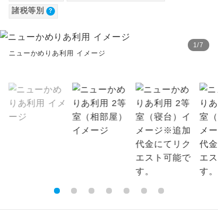
諸税等別
【その他諸税追加】
温泉
温泉地にも宿泊するコースです。
国内港湾施設使用料
2026/8/10〜 大人（12歳以上）500円、子供
ご宿泊ホテルに露天風呂が付いていま
露天風呂
1
/
7
す。
（2歳以上12歳未満）250円国際観光旅客税
ニューかめりあ利用 イメージ
2026/8/10〜 大人（12歳以上）3,000円、子
大浴場
ご宿泊ホテルに大浴場が付いています。
供（2歳以上12歳未満）3,000円
全てのお食事が付いていますので、お食
全食事付き
事の心配はいりません。（機内食を除
く）
お部屋にてゆっくりとお召し上がりいた
お部屋食
だけます。
トラベルイヤ
周りの音を気にせず、ガイドさんの説明
ホン
をじっくり聞くことができます。
1名様から出発可能な個人型プランで
1名様催行
す。