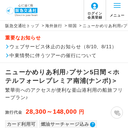
ログイン
メニュー
会員登録
>
>
>
阪急交通社トップ
海外旅行
韓国
ニューかめりあ利用♪プ
このツアーは以下の出発地から追加代金でご参
燃油サーチャージは旅行代金に含まれていま
旅行代金に、以下の料金は含まれておりませ
アイコン
説明
加いただけます。
重要なお知らせ
す。
ん。別途お支払が必要となります。
往路出発空港（駅）から復路到着空港
ウェブサービス休止のお知らせ（8/10、8/11）
※リクエスト受付の場合、ご手配の可否は後日回答さ
添乗員同行
なお、今後燃油サーチャージの増減または廃
（駅）まで同行します。
せていただきます。
止された場合でも旅行代金に変更はございま
中東情勢に伴うツアーの催行について
せん。
【海外空港諸税等】
現地到着後、現地係員が同行しお世話い
現地係員同行
たします。
追加代金にて各地発着ありとは
旅行代金に各国空港の旅客サービス施設使用
ニューかめりあ利用♪プサン5日間＜ホ
料と空港税等は含まれておりません。別途お
テルフォーレプレミア南浦(ナンポ)＞
バスガイド乗
バスガイドが乗務し、車内での観光案内
当ツアーは日程表に記載の出発空港だけで
務
支払いが必要となります。
があります。
繁華街へのアクセスが便利な釜山港利用の船旅フリ
なく、各地より下記追加代金にて飛行機や
大人（12歳以上）800円、子供（2歳以上12
ープラン♪
鉄道などを利用しご参加いただけます。
新コース
歳未満）700円
初登場のコースです。
ご同行者様が異なる発着地をご希望の場合
28,300～148,000
※手配の都合により変更になる場合がありま
円
旅行代金
ユネスコに登録されている文化遺産や自
は、当社予約センターまで連絡ください。
す。
世界遺産
然遺産を訪ねるコースです。
カード利用可
燃油サーチャージ込み