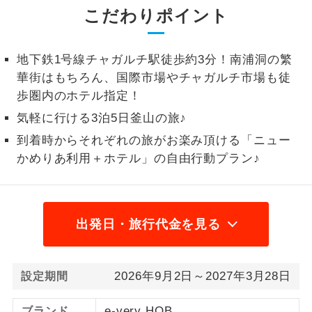
こだわりポイント
2名様から出発可能な個人型プランで
2名様催行
す。
地下鉄1号線チャガルチ駅徒歩約3分！南浦洞の繁
おひとり様参
おひとり様限定でご参加いただけるコー
華街はもちろん、国際市場やチャガルチ市場も徒
加限定
スです。
歩圏内のホテル指定！
気軽に行ける3泊5日釜山の旅♪
1名様1室同代
1名様1室利用でも追加料金がかからない
金
コースです。
到着時からそれぞれの旅がお楽み頂ける「ニュー
かめりあ利用＋ホテル」の自由行動プラン♪
ご夫婦限定でご参加いただけるコースで
ご夫婦限定
す。
女性限定でご参加いただけるコースで
女性限定
出発日・旅行代金を見る
す。
ご参加にあたり年齢に制限があるコース
年齢制限あり
です。
2026年9月2日～2027年3月28日
設定期間
利用航空会社が指定なので、ご出発の計
航空会社指定
e-very HOB
ブランド
画にとても便利です。