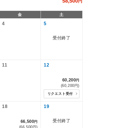
58,500
円
金
土
4
5
受付終了
11
12
。
60,200
円
で同行しま
(60,200円)
リクエスト受付
す。
18
19
ん。別途お支
ます。
受付終了
66,500
円
(66,500円)