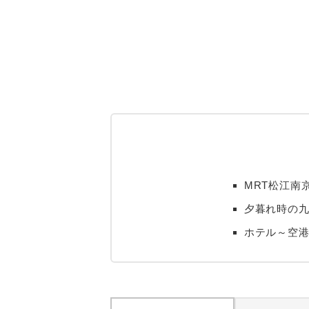
MRT松江南
夕暮れ時の
ホテル～空