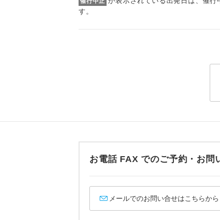
が表示されている出発日は、催行
1名様
催行中止
す。
【その他諸税
2名様
予約・発券シ
2026/8/7〜
おひとり様
2026/8/16
2026/9/16
1名様1
2026/9/29
2026/10/5
ご夫婦
2026/10/1
女性
2026/10/2
2026/10/2
年齢制
2026/10/2
2026/10/2
お電話 FAX でのご予約・
2026/12/1
航空会
2027/1/3〜
2027/1/29
ホテル
2027/2/14
メールでのお問い合せはこちらから
2027/2/25