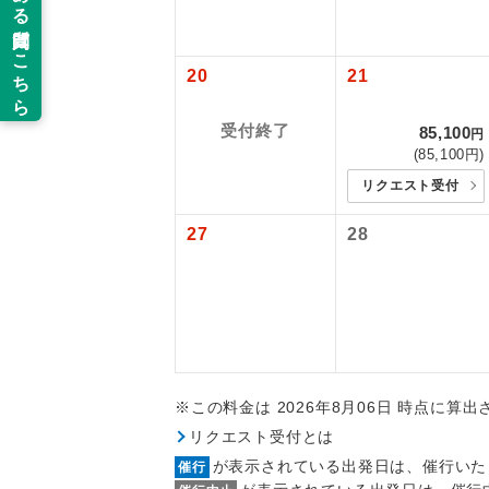
2026/8/7〜
新コ
追加代金にて
2026/8/16
2026/9/16
当ツアーは
20
21
世界
2026/9/29
道などを利
2026/10/5
ご同行者様
受付終了
85,100
円
温
2026/10/1
(85,100円)
2026/10/2
リクエスト受付
露天
2026/10/2
2026/10/2
27
28
大浴
2026/10/2
2026/12/1
2027/1/3〜
全食事
2027/1/29
2027/2/14
お部
2027/2/25
2027/3/2〜
※この料金は 2026年8月06日 時点に算
トラベル
2027/3/18
リクエスト受付とは
※上記以外の
が表示されている出発日は、催行いた
催行
※手配の都合