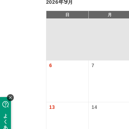
9
2026年
月
日
月
6
7
旅行代金に、
アイ
【日本国内空
添乗員
那覇空港
大人（12歳以上
現地係
13
14
【海外空港諸
このツアーは
旅行代金に各
※リクエスト受
バスガイ
払いが必要と