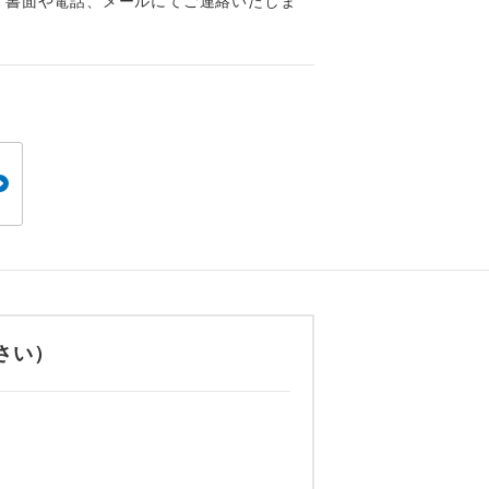
、書面や電話、メールにてご連絡いたしま
,500円
。
,500円
,500円
です。
,500円
4,500円
）3,500円
）4,500円
）3,500円
）4,500円
）3,500円
ても便利で
さい）
,500円
,500円
,500円
,500円
,500円