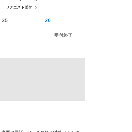
,530円
リクエスト受付
,530円
を訪ねるコー
,530円
飛行機や鉄
25
26
,530円
3,800円
ださい。
受付終了
）3,800円
）3,800円
）3,800円
）3,800円
）3,800円
,800円
配はいりませ
,800円
,800円
,800円
す。
,800円
,800円
くり聞くこと
,800円