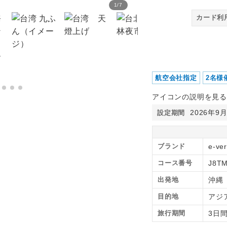
1
/
7
世聯商務飯店（リンクワー
カード利
航空会社指定
2名様
アイコンの説明を見る
2026年9
設定期間
ブランド
e-ve
コース番号
J8T
出発地
沖縄
目的地
アジ
旅行期間
3日