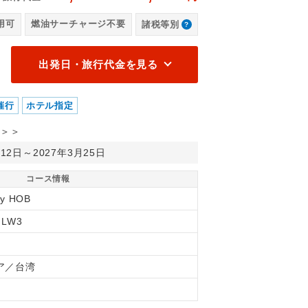
ルド）客室一例
世
用可
燃油サーチャージ不要
諸税等別
出発日・旅行代金を見る
催行
ホテル指定
＞＞
月12日～2027年3月25日
コース情報
ry HOB
MLW3
ア／台湾
間