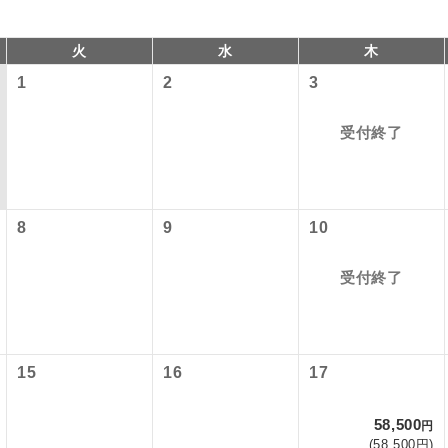
火
水
木
1
2
3
受付終了
8
9
10
以下の料金は含まれておりません。別途お支払が必要となります
コン
説明
受付終了
港施設使用料】
往路出発空港（駅）から復路到着空港（駅）ま
同行
す。
）1,000円、子供（2歳以上12歳未満）500円
現地到着後、現地係員が同行しお世話いたしま
員同行
15
16
17
税等】
以下の出発地から追加代金でご参加いただけます。
国空港の旅客サービス施設使用料と空港税等は含まれておりませ
バスガイドが乗務し、車内での観光案内があり
付の場合、ご手配の可否は後日回答させていただきます。
ド乗務
58,500
円
なります。
(58,500円)