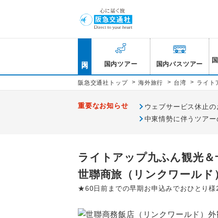
国内
国内ツアー
国内バスツアー
>
>
>
阪急交通社トップ
海外旅行
台湾
ライト
重要なお知らせ
ウェブサービス休止のお知
中東情勢に伴うツアー
ライトアップ九ふん観光＆十
世聯商旅（リンクワールド
★60日前までの早期お申込みでおひとり様2