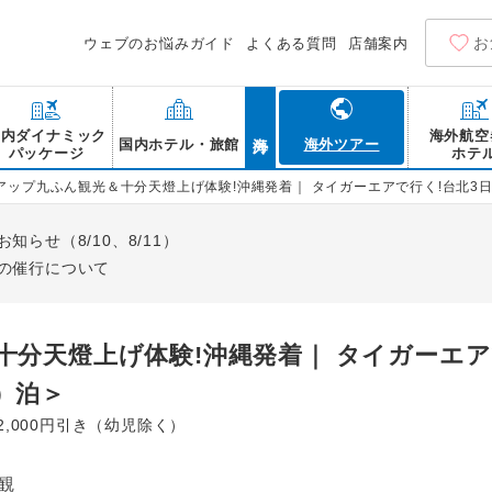
お
ウェブのお悩みガイド
よくある質問
店舗案内
海外
国内ダイナミック
海外航空
国内ホテル・旅館
海外ツアー
パッケージ
ホテ
アップ九ふん観光＆十分天燈上げ体験!沖縄発着｜ タイガーエアで行く!台北3
らせ（8/10、8/11）
の催行について
分天燈上げ体験!沖縄発着｜ タイガーエア
）泊＞
,000円引き（幼児除く）