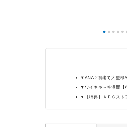
▼ANA 2階建て大型機A
▼ワイキキ⇔空港間【
▼【特典】ＡＢＣスト