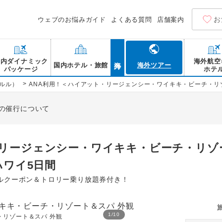
お
ウェブのお悩みガイド
よくある質問
店舗案内
海外
国内ダイナミック
海外航空
国内ホテル・旅館
海外ツアー
パッケージ
ホテ
>
ルル）
ANA利用！＜ハイアット・リージェンシー・ワイキキ・ビーチ・リゾート＆
の催行について
・リージェンシー・ワイキキ・ビーチ・リゾ
n ハワイ5日間
ルクーポン＆トロリー乗り放題券付き！
1
/
10
・リゾート＆スパ 外観