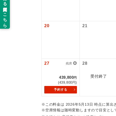
新コ
追加代金にて
旅行代金に燃
【海外空港諸
目安：80,800
旅行代金に各
当ツアーは
※上記の燃油
世界
払いが必要と
道などを利
20
21
2026/8/9 
ご同行者様
温
2026/8/11
2026/8/16
露天
2026/8/20
2026/8/21
大浴
2026/8/22
27
◎
28
残席
2026/8/23
2026/8/24
全食事
受付終了
2026/8/25
439,800
円
(439,800円)
2026/8/26
お部
2026/8/27
予約する
2026/8/28
トラベル
2026/8/29
※この料金は 2026年5月13日 時点に算
2026/8/31
※空席情報は随時変動しますので目安とし
2026/9/1 