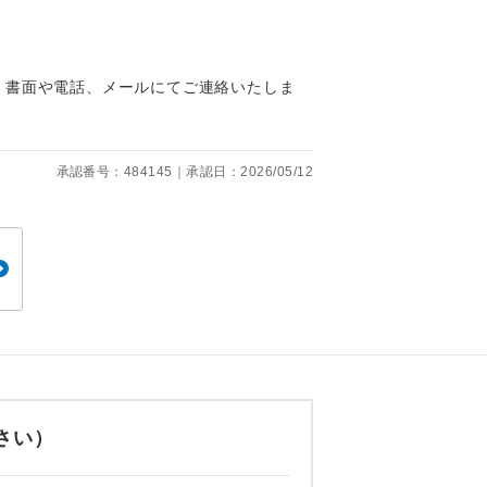
児12,490円
児11,600円
児11,570円
、書面や電話、メールにてご連絡いたしま
児11,570円
。
児11,570円
児11,460円
です。
承認番号：484145｜承認日：2026/05/12
児11,090円
幼児11,160円
ても便利で
1,560円
 1,560円
 1,560円
さい）
 1,560円
 1,560円