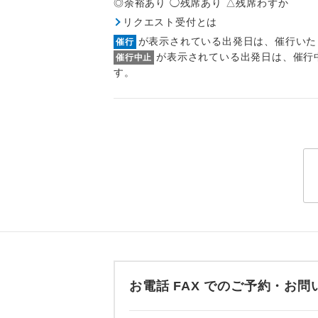
1名様
◎余裕あり ◯残席あり △残席わずか
2026/9/2 
リクエスト受付とは
2026/9/3 
2名様
が表示されている出発日は、催行いた
催行
2026/9/4 
が表示されている出発日は、催行
催行中止
2026/9/5 
おひとり様
す。
2026/9/6 
2026/9/7 
1名様1
2026/9/9 
2026/9/10
ご夫婦
※上記以外の
女性
※手配の都合
年齢制
【その他諸税
航空保険特別
2026/8/9 
航空会
2026/8/11
2026/8/16
ホテル
お電話 FAX でのご予約・
2026/8/20
2026/8/21