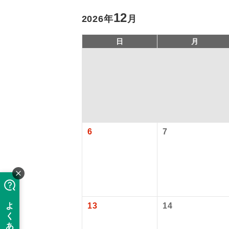
12
2026年
月
日
月
旅行代金に、
アイ
6
7
【日本国内空
添乗員
成田国際空港
大人（12歳以上
現地係
【旅客保安サ
このツアーは
13
14
成田国際空港
※リクエスト受
バスガイ
大人（12歳以