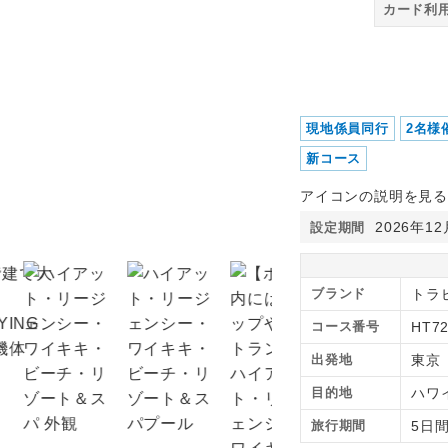
カード利
ハイアット・リージェンシ
現地係員同行
2名様
新コース
アイコンの説明を見る
2026年1
設定期間
ブランド
トラ
コース番号
HT7
出発地
東京
目的地
ハワ
旅行期間
5日