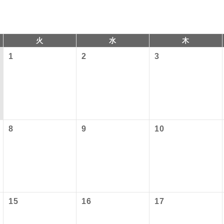
火
水
木
1
2
3
以下の料金は含まれておりません。別途お支払が必要となります
コン
説明
8
9
10
港施設使用料】
往路出発空港（駅）から復路到着空港（駅）ま
同行
す。
）2,460円、子供（2歳以上12歳未満）1,240円
現地到着後、現地係員が同行しお世話いたしま
員同行
ービス料】
以下の出発地から追加代金でご参加いただけます。
15
16
17
バスガイドが乗務し、車内での観光案内があり
付の場合、ご手配の可否は後日回答させていただきます。
ド乗務
上）700円、子供（2歳以上12歳未満）700円