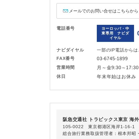
2026/8/22
2026/8/23
メールでのお問い合せはこちらから
2026/8/24
2026/8/25
電話番号
ヨーロッパ・中
2026/8/26
東専用 ナビダ
2026/8/27
イヤル
2026/8/28
ナビダイヤル
一部のIP電話から
2026/8/29
FAX番号
03-6745-1899
2026/8/31
営業時間
月～金9:30～17:3
2026/9/1 
2026/9/2 
休日
年末年始はお休み
2026/9/3 
2026/9/4 
2026/9/5 
2026/9/6 
2026/9/7 
阪急交通社 トラピックス東京 海
2026/9/9 
105-0022 東京都港区海岸1-16
2026/9/10
総合旅行業務取扱管理者：根本邦昭