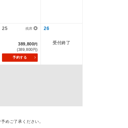
ります。
を訪ねるコー
ん。別途お支
飛行機や鉄
25
◎
26
残席
児11,460円
ださい。
幼児12,370円
受付終了
389,800
幼児12,400円
円
(389,800円)
幼児11,460円
幼児11,420円
予約する
幼児11,480円
幼児11,480円
配はいりませ
幼児11,510円
幼児11,510円
幼児11,510円
す。
幼児11,460円
幼児11,460円
くり聞くこと
幼児11,480円
幼児11,480円
で予めご了承ください。
児11,600円