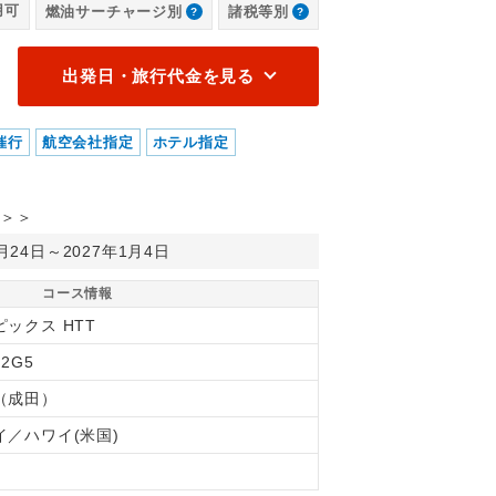
用可
燃油サーチャージ別
諸税等別
ー・ワイキキ・ビーチ・リゾート＆スパ 客室一例
出発日・旅行代金を見る
催行
航空会社指定
ホテル指定
＞＞
2月24日～2027年1月4日
コース情報
ピックス HTT
22G5
（成田）
イ／ハワイ(米国)
間