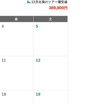
12月出発のツアー最安値
389,800
円
金
土
4
5
。
11
12
で同行しま
す。
18
19
ます。